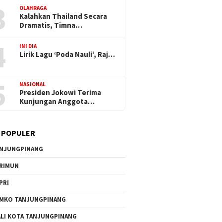
3
OLAHRAGA
Kalahkan Thailand Secara
Dramatis, Timna…
4
INI DIA
Lirik Lagu ‘Poda Nauli’, Raj…
5
NASIONAL
Presiden Jokowi Terima
Kunjungan Anggota…
 POPULER
NJUNGPINANG
RIMUN
PRI
MKO TANJUNGPINANG
LI KOTA TANJUNGPINANG