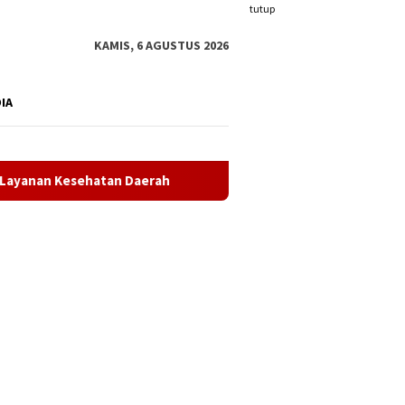
tutup
KAMIS, 6 AGUSTUS 2026
DIA
rah
Satlantas Polres Karimun Cetak Pelajar Pelopor Kesel