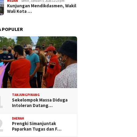
MEDAN
Senin, Januari 5, 2026 12:23 pm
Kunjungan Mendikdasmen, Wakil
Wali Kota …
A POPULER
1
TANJUNGPINANG
Sekelompok Massa Diduga
Intoleran Datang…
2
DAERAH
Prengki Simanjuntak
Paparkan Tugas dan F…