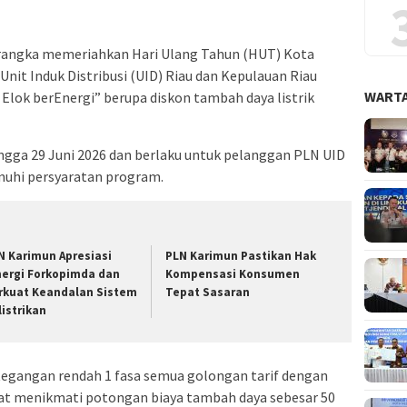
rangka memeriahkan Hari Ulang Tahun (HUT) Kota
nit Induk Distribusi (UID) Riau dan Kepulauan Riau
WARTA
lok berEnergi” berupa diskon tambah daya listrik
ngga 29 Juni 2026 dan berlaku untuk pelanggan PLN UID
nuhi persyaratan program.
N Karimun Apresiasi
PLN Karimun Pastikan Hak
nergi Forkopimda dan
Kompensasi Konsumen
rkuat Keandalan Sistem
Tepat Sasaran
listrikan
tegangan rendah 1 fasa semua golongan tarif dengan
apat menikmati potongan biaya tambah daya sebesar 50