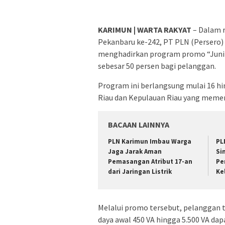
KARIMUN | WARTA RAKYAT
– Dalam 
Pekanbaru ke-242, PT PLN (Persero) U
menghadirkan program promo “Juni E
sebesar 50 persen bagi pelanggan.
Program ini berlangsung mulai 16 hi
Riau dan Kepulauan Riau yang meme
BACAAN LAINNYA
PLN Karimun Imbau Warga
PL
Jaga Jarak Aman
Si
Pemasangan Atribut 17-an
Pe
dari Jaringan Listrik
Ke
Melalui promo tersebut, pelanggan 
daya awal 450 VA hingga 5.500 VA d