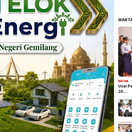
WARTA
BATAM
Usai P
20…