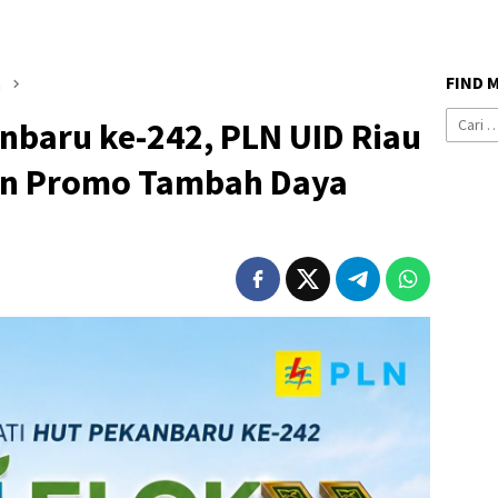
FIND 
n
Cari
baru ke-242, PLN UID Riau
untuk:
an Promo Tambah Daya