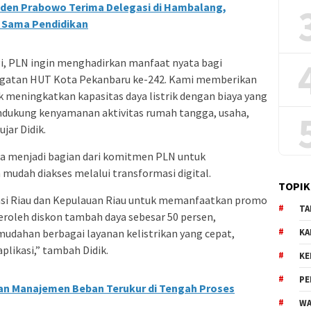
iden Prabowo Terima Delegasi di Hambalang,
a Sama Pendidikan
gi, PLN ingin menghadirkan manfaat nyata bagi
atan HUT Kota Pekanbaru ke-242. Kami memberikan
meningkatkan kapasitas daya listrik dengan biaya yang
ndukung kenyamanan aktivitas rumah tangga, usaha,
jar Didik.
a menjadi bagian dari komitmen PLN untuk
mudah diakses melalui transformasi digital.
TOPIK
nsi Riau dan Kepulauan Riau untuk memanfaatkan promo
TA
eroleh diskon tambah daya sebesar 50 persen,
udahan berbagai layanan kelistrikan yang cepat,
KA
aplikasi,” tambah Didik.
KE
PE
an Manajemen Beban Terukur di Tengah Proses
WA