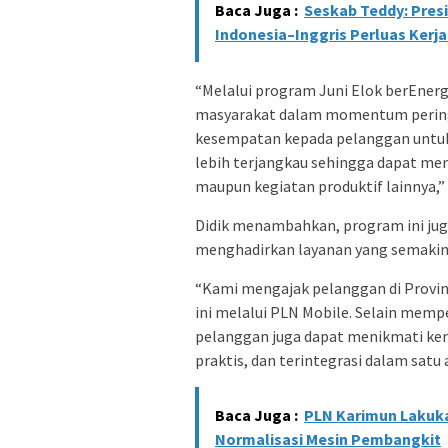
Baca Juga :
Seskab Teddy: Pres
Indonesia–Inggris Perluas Kerj
“Melalui program Juni Elok berEner
masyarakat dalam momentum pering
kesempatan kepada pelanggan untuk 
lebih terjangkau sehingga dapat me
maupun kegiatan produktif lainnya,” u
Didik menambahkan, program ini jug
menghadirkan layanan yang semakin 
“Kami mengajak pelanggan di Provi
ini melalui PLN Mobile. Selain memp
pelanggan juga dapat menikmati kem
praktis, dan terintegrasi dalam satu 
Baca Juga :
PLN Karimun Lakuk
Normalisasi Mesin Pembangkit