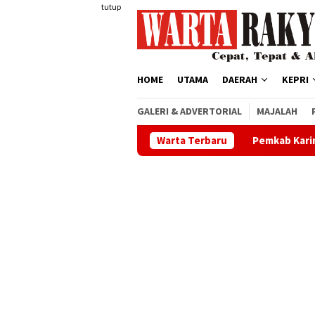
Loncat
tutup
ke
konten
HOME
UTAMA
DAERAH
KEPRI
GALERI & ADVERTORIAL
MAJALAH
Pemkab Karimun Buka Beasiswa Dokter
Warta Terbaru