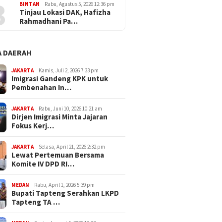
3
BINTAN
Rabu, Agustus 5, 2026 12:36 pm
Tinjau Lokasi DAK, Hafizha
Rahmadhani Pa…
 DAERAH
JAKARTA
Kamis, Juli 2, 2026 7:33 pm
Imigrasi Gandeng KPK untuk
Pembenahan In…
JAKARTA
Rabu, Juni 10, 2026 10:21 am
Dirjen Imigrasi Minta Jajaran
Fokus Kerj…
JAKARTA
Selasa, April 21, 2026 2:32 pm
Lewat Pertemuan Bersama
Komite IV DPD RI…
MEDAN
Rabu, April 1, 2026 5:39 pm
Bupati Tapteng Serahkan LKPD
Tapteng TA …