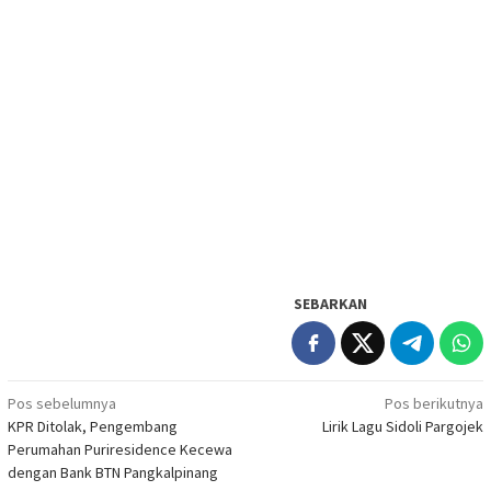
SEBARKAN
Navigasi
Pos sebelumnya
Pos berikutnya
KPR Ditolak, Pengembang
Lirik Lagu Sidoli Pargojek
pos
Perumahan Puriresidence Kecewa
dengan Bank BTN Pangkalpinang