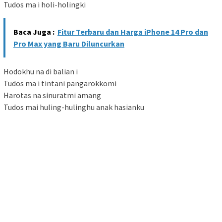
Tudos ma i holi-holingki
Baca Juga :
Fitur Terbaru dan Harga iPhone 14 Pro dan
Pro Max yang Baru Diluncurkan
Hodokhu na di balian i
Tudos ma i tintani pangarokkomi
Harotas na sinuratmi amang
Tudos mai huling-hulinghu anak hasianku