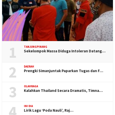
1
TANJUNGPINANG
Sekelompok Massa Diduga Intoleran Datang…
2
DAERAH
Prengki Simanjuntak Paparkan Tugas dan F…
3
OLAHRAGA
Kalahkan Thailand Secara Dramatis, Timna…
4
INI DIA
Lirik Lagu ‘Poda Nauli’, Raj…