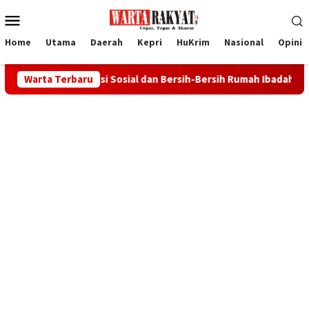
Loncat
Menu
ke
Mobile
konten
Home
Utama
Daerah
Kepri
HuKrim
Nasional
Opini
kan Aksi Sosial dan Bersih-Bersih Rumah Ibadah
Warta Terbaru
Bupati I