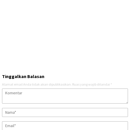
Tinggalkan Balasan
Alamat email Anda tidak akan dipublikasikan.
Ruas yang wajib ditandai
*