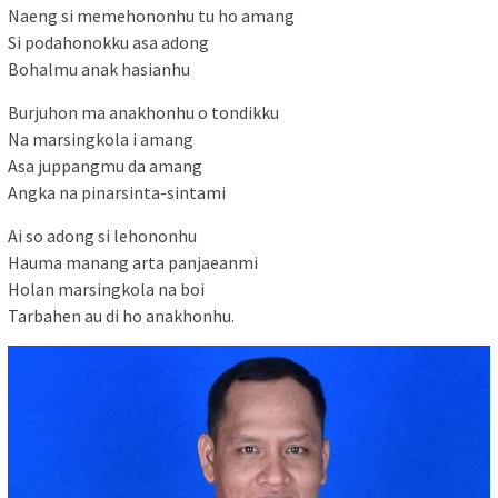
Naeng si memehononhu tu ho amang
Si podahonokku asa adong
Bohalmu anak hasianhu
Burjuhon ma anakhonhu o tondikku
Na marsingkola i amang
Asa juppangmu da amang
Angka na pinarsinta-sintami
Ai so adong si lehononhu
Hauma manang arta panjaeanmi
Holan marsingkola na boi
Tarbahen au di ho anakhonhu.