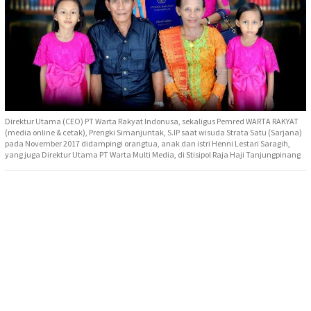
Direktur Utama (CEO) PT Warta Rakyat Indonusa, sekaligus Pemred WARTA RAKYAT
(media online & cetak), Prengki Simanjuntak, S.IP saat wisuda Strata Satu (Sarjana)
pada November 2017 didampingi orangtua, anak dan istri Henni Lestari Saragih,
yang juga Direktur Utama PT Warta Multi Media, di Stisipol Raja Haji Tanjungpinang