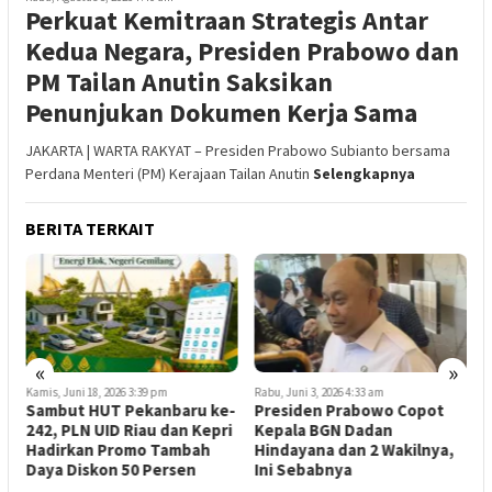
Perkuat Kemitraan Strategis Antar
Kedua Negara, Presiden Prabowo dan
PM Tailan Anutin Saksikan
Penunjukan Dokumen Kerja Sama
JAKARTA | WARTA RAKYAT – Presiden Prabowo Subianto bersama
Perdana Menteri (PM) Kerajaan Tailan Anutin
Selengkapnya
BERITA TERKAIT
«
»
Kamis, Juni 18, 2026 3:39 pm
Rabu, Juni 3, 2026 4:33 am
S
Sambut HUT Pekanbaru ke-
Presiden Prabowo Copot
B
242, PLN UID Riau dan Kepri
Kepala BGN Dadan
B
Hadirkan Promo Tambah
Hindayana dan 2 Wakilnya,
P
Daya Diskon 50 Persen
Ini Sebabnya
S