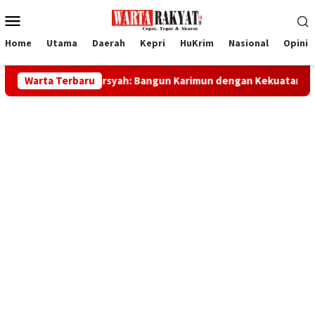
Loncat
Menu
ke
Mobile
konten
Home
Utama
Daerah
Kepri
HuKrim
Nasional
Opini
g Iskandarsyah: Bangun Karimun dengan Kekuatan Spiritual
Warta Terbaru