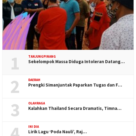
1
TANJUNGPINANG
Sekelompok Massa Diduga Intoleran Datang…
2
DAERAH
Prengki Simanjuntak Paparkan Tugas dan F…
3
OLAHRAGA
Kalahkan Thailand Secara Dramatis, Timna…
4
INI DIA
Lirik Lagu ‘Poda Nauli’, Raj…