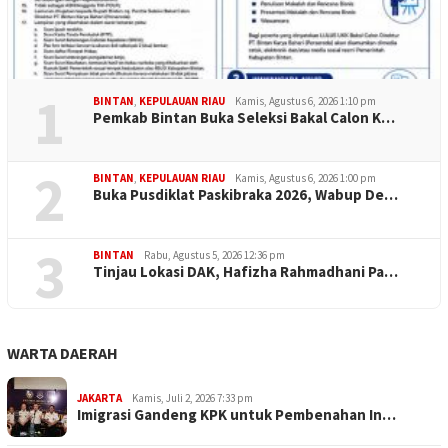
1
BINTAN
,
KEPULAUAN RIAU
Kamis, Agustus 6, 2026 1:10 pm
Pemkab Bintan Buka Seleksi Bakal Calon K…
2
BINTAN
,
KEPULAUAN RIAU
Kamis, Agustus 6, 2026 1:00 pm
Buka Pusdiklat Paskibraka 2026, Wabup De…
3
BINTAN
Rabu, Agustus 5, 2026 12:36 pm
Tinjau Lokasi DAK, Hafizha Rahmadhani Pa…
WARTA DAERAH
JAKARTA
Kamis, Juli 2, 2026 7:33 pm
Imigrasi Gandeng KPK untuk Pembenahan In…