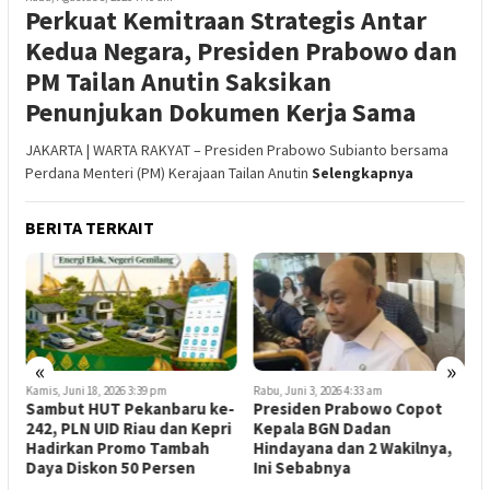
Perkuat Kemitraan Strategis Antar
Kedua Negara, Presiden Prabowo dan
PM Tailan Anutin Saksikan
Penunjukan Dokumen Kerja Sama
JAKARTA | WARTA RAKYAT – Presiden Prabowo Subianto bersama
Perdana Menteri (PM) Kerajaan Tailan Anutin
Selengkapnya
BERITA TERKAIT
«
»
Kamis, Juni 18, 2026 3:39 pm
Rabu, Juni 3, 2026 4:33 am
S
Sambut HUT Pekanbaru ke-
Presiden Prabowo Copot
B
242, PLN UID Riau dan Kepri
Kepala BGN Dadan
B
Hadirkan Promo Tambah
Hindayana dan 2 Wakilnya,
P
Daya Diskon 50 Persen
Ini Sebabnya
S