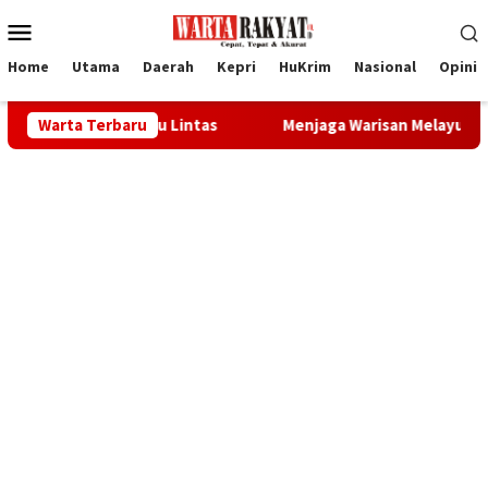
Loncat
Menu
ke
Mobile
konten
Home
Utama
Daerah
Kepri
HuKrim
Nasional
Opini
amatan Lalu Lintas
Warta Terbaru
Menjaga Warisan Melayu dan Meneguh