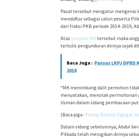
Pasal tersebut mengatur mengenai ke
mendaftar sebagai calon peserta Pil
dari fraksi PKB periode 2014-2019, A
Atas
putusan MK
tersebut maka ang
tertulis pengunduran dirinya sejak d
Baca Juga :
Pansus LKPJ DPRD K
2018
“MK menimbang dalil pemohon tidak
menyatakan, menolak permohonan pa
Usman dalam sidang pembacaan putus
(Baca juga :
Paling Banyak Digugat ke
Dalam sidang sebelumnya, Abdul bera
Pilkada telah merugikan dirinya se