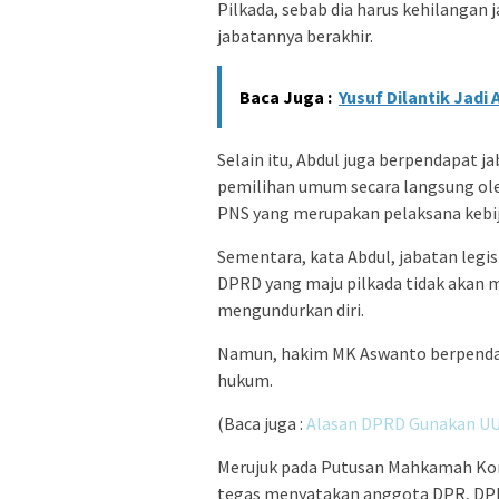
Pilkada, sebab dia harus kehilanga
jabatannya berakhir.
Baca Juga :
Yusuf Dilantik Jadi
Selain itu, Abdul juga berpendapat ja
pemilihan umum secara langsung oleh
PNS yang merupakan pelaksana kebij
Sementara, kata Abdul, jabatan legisl
DPRD yang maju pilkada tidak akan
mengundurkan diri.
Namun, hakim MK Aswanto berpenda
hukum.
(Baca juga :
Alasan DPRD Gunakan UU
Merujuk pada Putusan Mahkamah Kon
tegas menyatakan anggota DPR, DPD