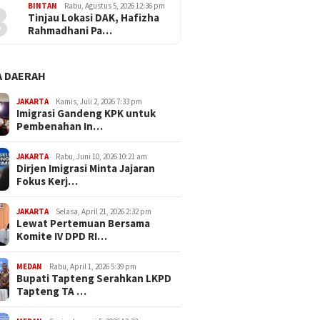
3
BINTAN
Rabu, Agustus 5, 2026 12:36 pm
Tinjau Lokasi DAK, Hafizha
Rahmadhani Pa…
 DAERAH
JAKARTA
Kamis, Juli 2, 2026 7:33 pm
Imigrasi Gandeng KPK untuk
Pembenahan In…
JAKARTA
Rabu, Juni 10, 2026 10:21 am
Dirjen Imigrasi Minta Jajaran
Fokus Kerj…
JAKARTA
Selasa, April 21, 2026 2:32 pm
Lewat Pertemuan Bersama
Komite IV DPD RI…
MEDAN
Rabu, April 1, 2026 5:39 pm
Bupati Tapteng Serahkan LKPD
Tapteng TA …