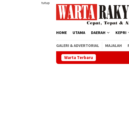
Loncat
tutup
ke
konten
HOME
UTAMA
DAERAH
KEPRI
GALERI & ADVERTORIAL
MAJALAH
Warta Terbaru
Buka Diklat Paski