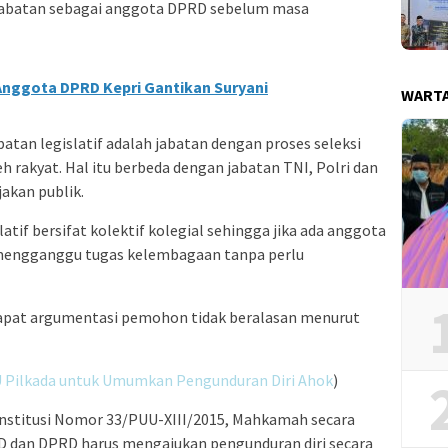
n jabatan sebagai anggota DPRD sebelum masa
 Anggota DPRD Kepri Gantikan Suryani
WART
batan legislatif adalah jabatan dengan proses seleksi
 rakyat. Hal itu berbeda dengan jabatan TNI, Polri dan
akan publik.
atif bersifat kolektif kolegial sehingga jika ada anggota
 mengganggu tugas kelembagaan tanpa perlu
pat argumentasi pemohon tidak beralasan menurut
 Pilkada untuk Umumkan Pengunduran Diri Ahok
)
stitusi Nomor 33/PUU-XIII/2015, Mahkamah secara
 dan DPRD harus mengajukan pengunduran diri secara