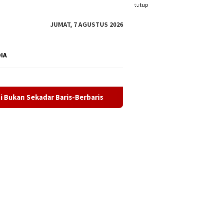
tutup
JUMAT, 7 AGUSTUS 2026
DIA
erbaris
32 Calon Paskibraka Karimun Mulai Diklat, Fokus