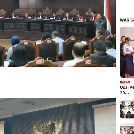
WARTA
BATAM
Usai P
20…