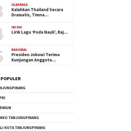
3
OLAHRAGA
Kalahkan Thailand Secara
Dramatis, Timna…
4
INI DIA
Lirik Lagu ‘Poda Nauli’, Raj…
5
NASIONAL
Presiden Jokowi Terima
Kunjungan Anggota…
 POPULER
NJUNGPINANG
PRI
RIMUN
MKO TANJUNGPINANG
LI KOTA TANJUNGPINANG