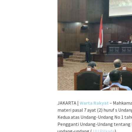
JAKARTA |
Warta Rakyat
– Mahkamah
materi pasal 7 ayat (2) huruf s Un
Kedua atas Undang-Undang No 1 tah
Pengganti Undang-Undang tentang P
undang-undang (
UU Pilkada
).