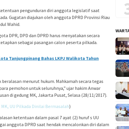
tentuan pengunduran diri anggota legislatif saat
kada. Gugatan diajukan oleh anggota DPRD Provinsi Riau
bdul Wahid.
WARTA
gota DPR, DPD dan DPRD harus menyatakan secara
itetapkan sebagai pasangan calon peserta pilkada.
ota Tanjungpinang Bahas LKPJ Walikota Tahun
 beralasan menurut hukum. Mahkamah secara tegas
ra pemohon untuk seluruhnya,” ujar hakim Anwar
an di gedung MK, Jakarta Pusat, Selasa (28/11/2017).
 MK, UU Pilkada Dinilai Bermasalah
)
lasan ketentuan dalam pasal 7 ayat (2) huruf s UU
bagai anggota DPRD saat hendak mencalonkan diri dalam