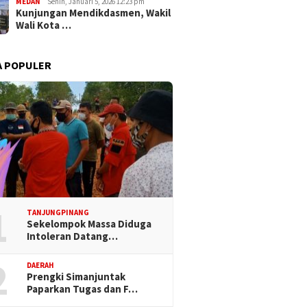
MEDAN
Senin, Januari 5, 2026 12:23 pm
Kunjungan Mendikdasmen, Wakil
Wali Kota …
A POPULER
1
TANJUNGPINANG
Sekelompok Massa Diduga
Intoleran Datang…
2
DAERAH
Prengki Simanjuntak
Paparkan Tugas dan F…