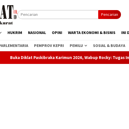
Pencarian
HUKRIM
NASIONAL
OPINI
WARTA EKONOMI & BISNIS
INI 
PARLEMENTARIA
PEMPROV KEPRI
PEMILU
SOSIAL & BUDAYA
braka Karimun 2026, Wabup Rocky: Tugas Ini Bukan Sekadar Baris-B