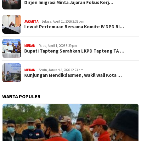
Dirjen Imigrasi Minta Jajaran Fokus Kerj…
JAKARTA
Selasa, April 21, 2026 2:32 pm
Lewat Pertemuan Bersama Komite IV DPD RI…
MEDAN
Rabu, April 1, 2026 5:39 pm
Bupati Tapteng Serahkan LKPD Tapteng TA …
MEDAN
Senin, Januari 5, 2026 12:23 pm
Kunjungan Mendikdasmen, Wakil Wali Kota …
WARTA POPULER