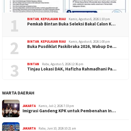
1
BINTAN
,
KEPULAUAN RIAU
Kamis, Agustus 6, 2026 1:10 pm
Pemkab Bintan Buka Seleksi Bakal Calon K…
2
BINTAN
,
KEPULAUAN RIAU
Kamis, Agustus 6, 2026 1:00 pm
Buka Pusdiklat Paskibraka 2026, Wabup De…
3
BINTAN
Rabu, Agustus 5, 2026 12:36 pm
Tinjau Lokasi DAK, Hafizha Rahmadhani Pa…
WARTA DAERAH
JAKARTA
Kamis, Juli 2, 2026 7:33 pm
Imigrasi Gandeng KPK untuk Pembenahan In…
JAKARTA
Rabu, Juni 10, 2026 10:21 am