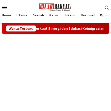
Loncat
Menu
ke
Mobile
konten
Home
Utama
Daerah
Kepri
HuKrim
Nasional
Opini
ers Perkuat Sinergi dan Edukasi Keimigrasian
Warta Terbaru
Safari Da