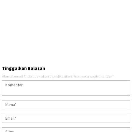
Tinggalkan Balasan
Alamat email Anda tidak akan dipublikasikan.
Ruas yang wajib ditandai
*