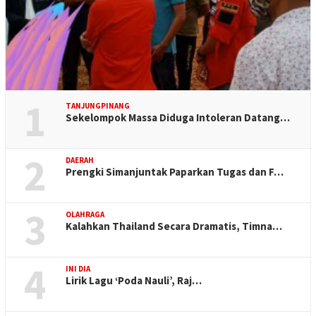
1
TANJUNGPINANG
Sekelompok Massa Diduga Intoleran Datang…
2
DAERAH
Prengki Simanjuntak Paparkan Tugas dan F…
3
OLAHRAGA
Kalahkan Thailand Secara Dramatis, Timna…
4
INI DIA
Lirik Lagu ‘Poda Nauli’, Raj…