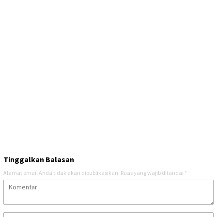
Tinggalkan Balasan
Alamat email Anda tidak akan dipublikasikan.
Ruas yang wajib ditandai
*