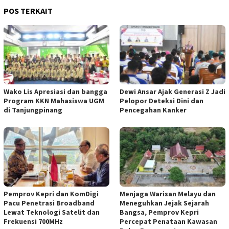
POS TERKAIT
Wako Lis Apresiasi dan bangga
Dewi Ansar Ajak Generasi Z Jadi
Program KKN Mahasiswa UGM
Pelopor Deteksi Dini dan
di Tanjungpinang
Pencegahan Kanker
Pemprov Kepri dan KomDigi
Menjaga Warisan Melayu dan
Pacu Penetrasi Broadband
Meneguhkan Jejak Sejarah
Lewat Teknologi Satelit dan
Bangsa, Pemprov Kepri
Frekuensi 700MHz
Percepat Penataan Kawasan