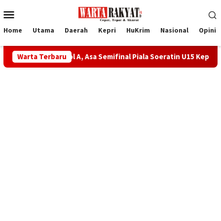
Loncat
Menu
ke
Mobile
konten
Home
Utama
Daerah
Kepri
HuKrim
Nasional
Opini
ar Pool A, Asa Semifinal Piala Soeratin U15 Kepri Makin Terbuka
Warta Terbaru