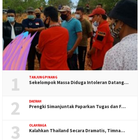
1
TANJUNGPINANG
Sekelompok Massa Diduga Intoleran Datang…
2
DAERAH
Prengki Simanjuntak Paparkan Tugas dan F…
3
OLAHRAGA
Kalahkan Thailand Secara Dramatis, Timna…