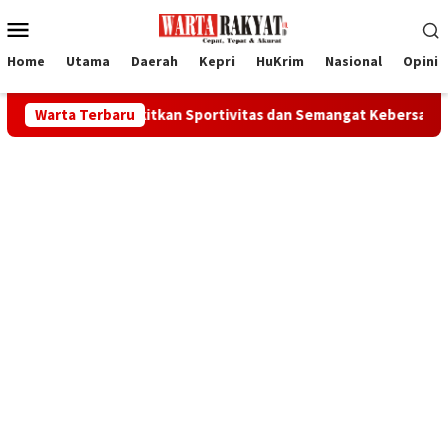
Loncat
Menu
ke
Mobile
konten
Home
Utama
Daerah
Kepri
HuKrim
Nasional
Opini
 Bangkitkan Sportivitas dan Semangat Kebersamaan Warga Binaa
Warta Terbaru