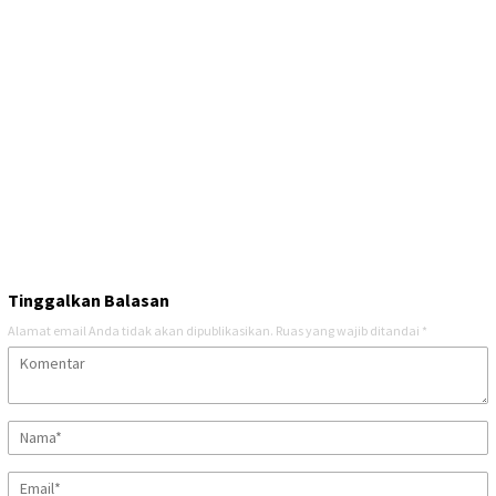
Tinggalkan Balasan
Alamat email Anda tidak akan dipublikasikan.
Ruas yang wajib ditandai
*