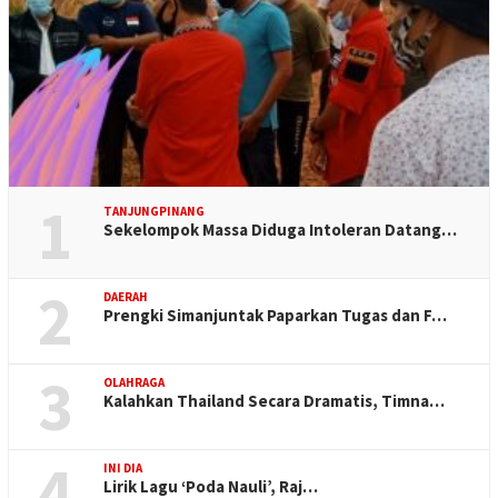
1
TANJUNGPINANG
Sekelompok Massa Diduga Intoleran Datang…
2
DAERAH
Prengki Simanjuntak Paparkan Tugas dan F…
3
OLAHRAGA
Kalahkan Thailand Secara Dramatis, Timna…
4
INI DIA
Lirik Lagu ‘Poda Nauli’, Raj…