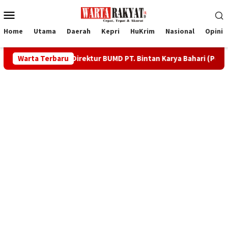
Loncat
Menu
ke
Mobile
konten
Home
Utama
Daerah
Kepri
HuKrim
Nasional
Opini
isaris dan Direktur BUMD PT. Bintan Karya Bahari (Perseroda)
Warta Terbaru