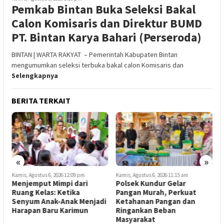
Pemkab Bintan Buka Seleksi Bakal
Calon Komisaris dan Direktur BUMD
PT. Bintan Karya Bahari (Perseroda)
BINTAN | WARTA RAKYAT – Pemerintah Kabupaten Bintan
mengumumkan seleksi terbuka bakal calon Komisaris dan
Selengkapnya
BERITA TERKAIT
«
»
Kamis, Agustus 6, 2026 12:09 pm
Kamis, Agustus 6, 2026 11:15 am
K
Menjemput Mimpi dari
Polsek Kundur Gelar
P
3
Ruang Kelas: Ketika
Pangan Murah, Perkuat
K
a
Senyum Anak-Anak Menjadi
Ketahanan Pangan dan
P
Harapan Baru Karimun
Ringankan Beban
Masyarakat