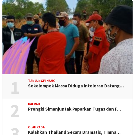
1
TANJUNGPINANG
Sekelompok Massa Diduga Intoleran Datang…
2
DAERAH
Prengki Simanjuntak Paparkan Tugas dan F…
3
OLAHRAGA
Kalahkan Thailand Secara Dramatis, Timna…