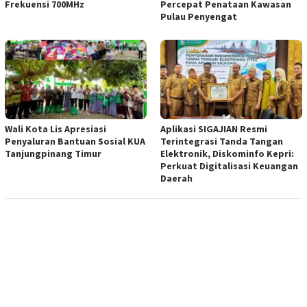
Frekuensi 700MHz
Percepat Penataan Kawasan
Pulau Penyengat
Wali Kota Lis Apresiasi
Aplikasi SIGAJIAN Resmi
Penyaluran Bantuan Sosial KUA
Terintegrasi Tanda Tangan
Tanjungpinang Timur
Elektronik, Diskominfo Kepri:
Perkuat Digitalisasi Keuangan
Daerah