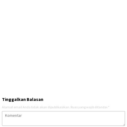
Tinggalkan Balasan
Alamat email Anda tidak akan dipublikasikan.
Ruas yang wajib ditandai
*