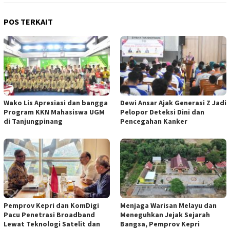
POS TERKAIT
Wako Lis Apresiasi dan bangga
Dewi Ansar Ajak Generasi Z Jadi
Program KKN Mahasiswa UGM
Pelopor Deteksi Dini dan
di Tanjungpinang
Pencegahan Kanker
Pemprov Kepri dan KomDigi
Menjaga Warisan Melayu dan
Pacu Penetrasi Broadband
Meneguhkan Jejak Sejarah
Lewat Teknologi Satelit dan
Bangsa, Pemprov Kepri