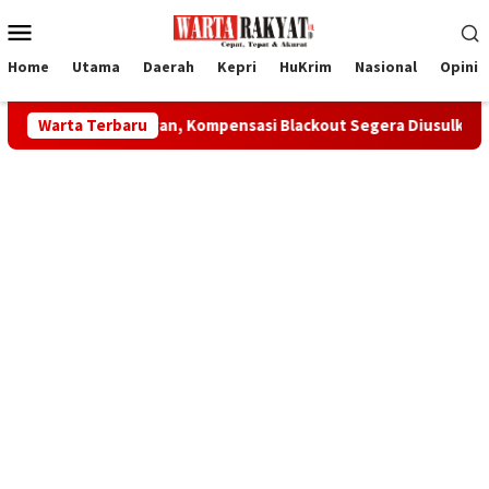
Loncat
Menu
ke
Mobile
konten
Home
Utama
Daerah
Kepri
HuKrim
Nasional
Opini
Pelanggan, Kompensasi Blackout Segera Diusulkan ke Pusat
Warta Terbaru