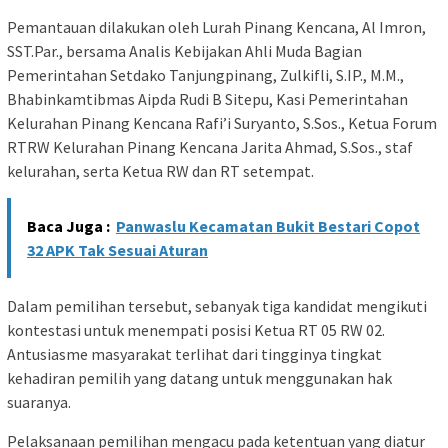
Pemantauan dilakukan oleh Lurah Pinang Kencana, Al Imron,
SST.Par., bersama Analis Kebijakan Ahli Muda Bagian
Pemerintahan Setdako Tanjungpinang, Zulkifli, S.IP., M.M.,
Bhabinkamtibmas Aipda Rudi B Sitepu, Kasi Pemerintahan
Kelurahan Pinang Kencana Rafi’i Suryanto, S.Sos., Ketua Forum
RTRW Kelurahan Pinang Kencana Jarita Ahmad, S.Sos., staf
kelurahan, serta Ketua RW dan RT setempat.
Baca Juga :
Panwaslu Kecamatan Bukit Bestari Copot
32 APK Tak Sesuai Aturan
Dalam pemilihan tersebut, sebanyak tiga kandidat mengikuti
kontestasi untuk menempati posisi Ketua RT 05 RW 02.
Antusiasme masyarakat terlihat dari tingginya tingkat
kehadiran pemilih yang datang untuk menggunakan hak
suaranya.
Pelaksanaan pemilihan mengacu pada ketentuan yang diatur