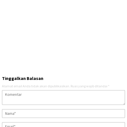
Tinggalkan Balasan
Alamat email Anda tidak akan dipublikasikan.
Ruas yang wajib ditandai
*