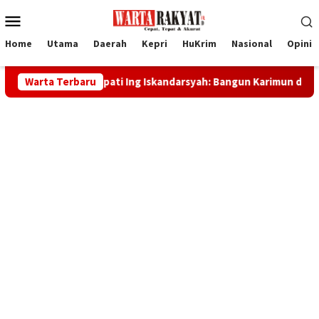
Loncat
Menu
ke
Mobile
konten
Home
Utama
Daerah
Kepri
HuKrim
Nasional
Opini
I, Bupati Ing Iskandarsyah: Bangun Karimun dengan Kekuatan Spi
Warta Terbaru