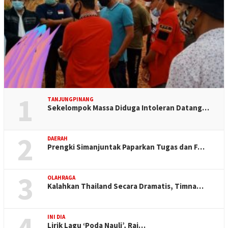
1
TANJUNGPINANG
Sekelompok Massa Diduga Intoleran Datang…
2
DAERAH
Prengki Simanjuntak Paparkan Tugas dan F…
3
OLAHRAGA
Kalahkan Thailand Secara Dramatis, Timna…
4
INI DIA
Lirik Lagu ‘Poda Nauli’, Raj…