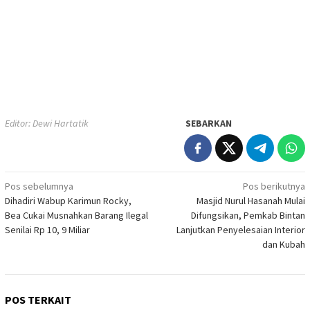
Editor: Dewi Hartatik
SEBARKAN
Navigasi
Pos sebelumnya
Pos berikutnya
Dihadiri Wabup Karimun Rocky,
Masjid Nurul Hasanah Mulai
pos
Bea Cukai Musnahkan Barang Ilegal
Difungsikan, Pemkab Bintan
Senilai Rp 10, 9 Miliar
Lanjutkan Penyelesaian Interior
dan Kubah
POS TERKAIT