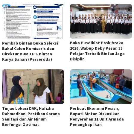
Buka Pusdiklat Paskibraka
Pemkab Bintan Buka Seleksi
2026, Wabup Deby Pesan 33
Bakal Calon Komisaris dan
Pelajar Terbaik Bintan Jaga
Direktur BUMD PT. Bintan
Disiplin
Karya Bahari (Perseroda)
Tinjau Lokasi DAK, Hafizha
Perkuat Ekonomi Pesisir,
Rahmadhani Pastikan Sarana
Bupati Bintan Diskusikan
Sanitasi dan Air Minum
Penyerahan 11 Unit Armada
Berfungsi Optimal
Penangkap Ikan