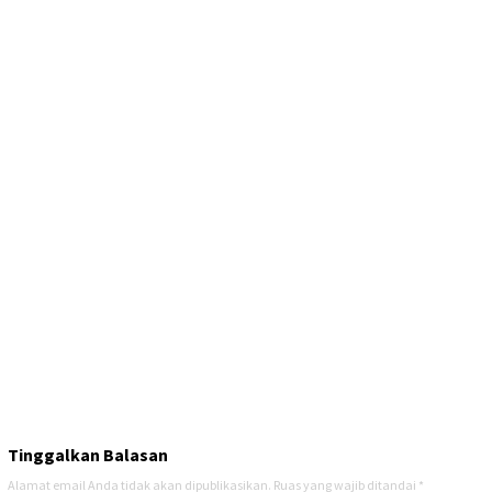
Tinggalkan Balasan
Alamat email Anda tidak akan dipublikasikan.
Ruas yang wajib ditandai
*