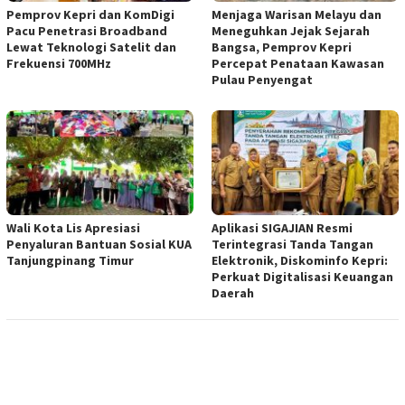
Pemprov Kepri dan KomDigi
Menjaga Warisan Melayu dan
Pacu Penetrasi Broadband
Meneguhkan Jejak Sejarah
Lewat Teknologi Satelit dan
Bangsa, Pemprov Kepri
Frekuensi 700MHz
Percepat Penataan Kawasan
Pulau Penyengat
Wali Kota Lis Apresiasi
Aplikasi SIGAJIAN Resmi
Penyaluran Bantuan Sosial KUA
Terintegrasi Tanda Tangan
Tanjungpinang Timur
Elektronik, Diskominfo Kepri:
Perkuat Digitalisasi Keuangan
Daerah