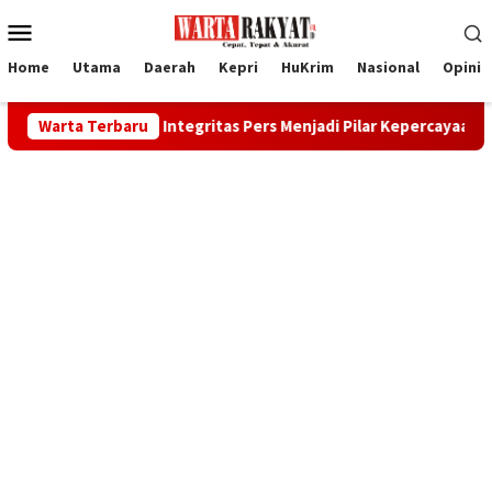
Loncat
Menu
ke
Mobile
konten
Home
Utama
Daerah
Kepri
HuKrim
Nasional
Opini
aksono: Integritas Pers Menjadi Pilar Kepercayaan Publik
Warta Terbaru