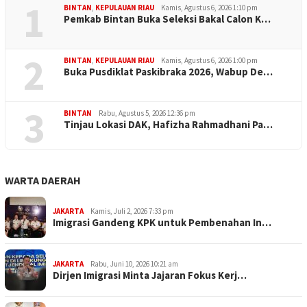
1
BINTAN
,
KEPULAUAN RIAU
Kamis, Agustus 6, 2026 1:10 pm
Pemkab Bintan Buka Seleksi Bakal Calon K…
2
BINTAN
,
KEPULAUAN RIAU
Kamis, Agustus 6, 2026 1:00 pm
Buka Pusdiklat Paskibraka 2026, Wabup De…
3
BINTAN
Rabu, Agustus 5, 2026 12:36 pm
Tinjau Lokasi DAK, Hafizha Rahmadhani Pa…
WARTA DAERAH
JAKARTA
Kamis, Juli 2, 2026 7:33 pm
Imigrasi Gandeng KPK untuk Pembenahan In…
JAKARTA
Rabu, Juni 10, 2026 10:21 am
Dirjen Imigrasi Minta Jajaran Fokus Kerj…