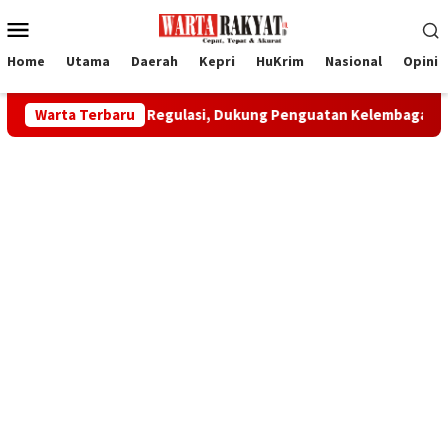
Loncat
Menu
ke
Mobile
konten
Home
Utama
Daerah
Kepri
HuKrim
Nasional
Opini
al Patuh Regulasi, Dukung Penguatan Kelembagaan FTZ Karimun
Warta Terbaru