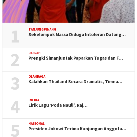
1
TANJUNGPINANG
Sekelompok Massa Diduga Intoleran Datang…
2
DAERAH
Prengki Simanjuntak Paparkan Tugas dan F…
3
OLAHRAGA
Kalahkan Thailand Secara Dramatis, Timna…
4
INI DIA
Lirik Lagu ‘Poda Nauli’, Raj…
5
NASIONAL
Presiden Jokowi Terima Kunjungan Anggota…