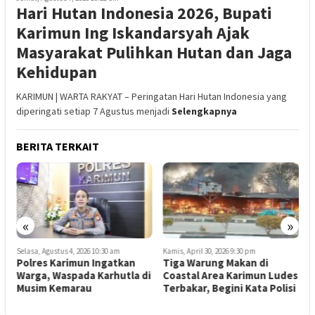
Hari Hutan Indonesia 2026, Bupati
Karimun Ing Iskandarsyah Ajak
Masyarakat Pulihkan Hutan dan Jaga
Kehidupan
KARIMUN | WARTA RAKYAT – Peringatan Hari Hutan Indonesia yang
diperingati setiap 7 Agustus menjadi
Selengkapnya
BERITA TERKAIT
«
»
Selasa, Agustus 4, 2026 10:30 am
Kamis, April 30, 2026 9:30 pm
J
Polres Karimun Ingatkan
Tiga Warung Makan di
P
Warga, Waspada Karhutla di
Coastal Area Karimun Ludes
S
Musim Kemarau
Terbakar, Begini Kata Polisi