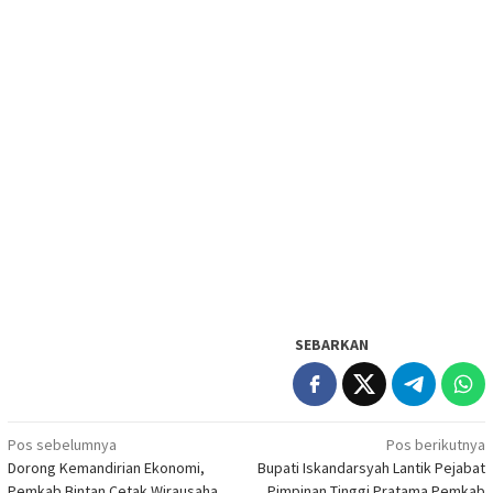
SEBARKAN
Navigasi
Pos sebelumnya
Pos berikutnya
Dorong Kemandirian Ekonomi,
Bupati Iskandarsyah Lantik Pejabat
pos
Pemkab Bintan Cetak Wirausaha
Pimpinan Tinggi Pratama Pemkab