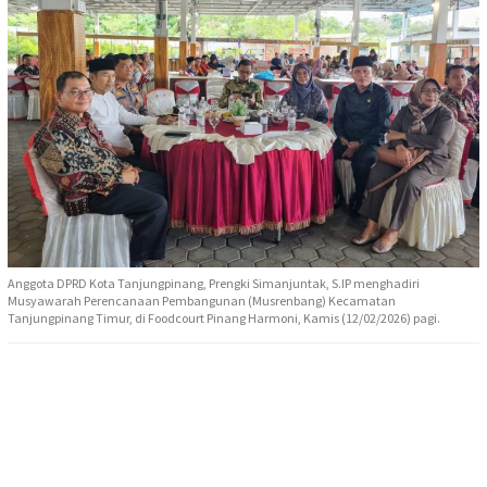
Anggota DPRD Kota Tanjungpinang, Prengki Simanjuntak, S.IP menghadiri
Musyawarah Perencanaan Pembangunan (Musrenbang) Kecamatan
Tanjungpinang Timur, di Foodcourt Pinang Harmoni, Kamis (12/02/2026) pagi.