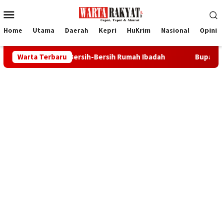
Loncat
Menu
ke
Mobile
konten
Home
Utama
Daerah
Kepri
HuKrim
Nasional
Opini
h-Bersih Rumah Ibadah
Warta Terbaru
Bupati Iskandarsyah: Karimun Tak 