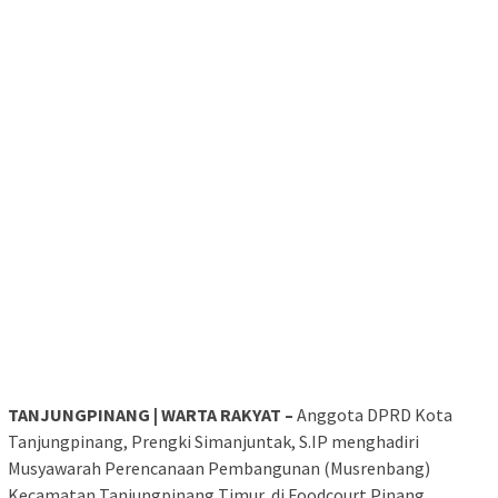
TANJUNGPINANG | WARTA RAKYAT –
Anggota DPRD Kota
Tanjungpinang, Prengki Simanjuntak, S.IP menghadiri
Musyawarah Perencanaan Pembangunan (Musrenbang)
Kecamatan Tanjungpinang Timur, di Foodcourt Pinang