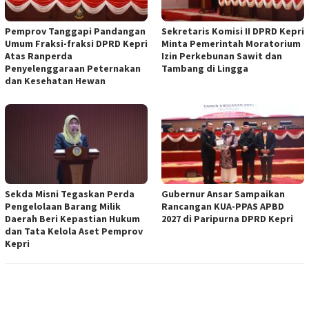
Pemprov Tanggapi Pandangan
Sekretaris Komisi II DPRD Kepri
Umum Fraksi-fraksi DPRD Kepri
Minta Pemerintah Moratorium
Atas Ranperda
Izin Perkebunan Sawit dan
Penyelenggaraan Peternakan
Tambang di Lingga
dan Kesehatan Hewan
Sekda Misni Tegaskan Perda
Gubernur Ansar Sampaikan
Pengelolaan Barang Milik
Rancangan KUA-PPAS APBD
Daerah Beri Kepastian Hukum
2027 di Paripurna DPRD Kepri
dan Tata Kelola Aset Pemprov
Kepri