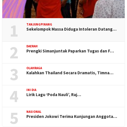
1
TANJUNGPINANG
Sekelompok Massa Diduga Intoleran Datang…
2
DAERAH
Prengki Simanjuntak Paparkan Tugas dan F…
3
OLAHRAGA
Kalahkan Thailand Secara Dramatis, Timna…
4
INI DIA
Lirik Lagu ‘Poda Nauli’, Raj…
5
NASIONAL
Presiden Jokowi Terima Kunjungan Anggota…