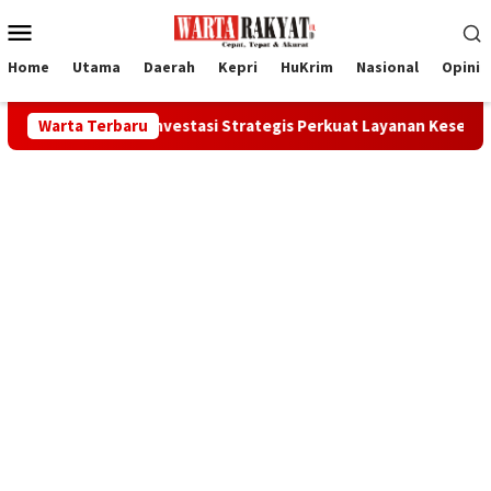
Loncat
Menu
ke
Mobile
konten
Home
Utama
Daerah
Kepri
HuKrim
Nasional
Opini
Investasi Strategis Perkuat Layanan Kesehatan Daerah
Warta Terbaru
S