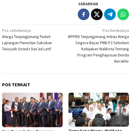
SEBARKAN
Navigasi
Pos sebelumnya
Pos berikutnya
Warga Tanjungpinang Padati
BPPRD Tanjungpinang Imbau Warga
pos
Lapangan Pamedan Saksikan
Segera Bayar PBB-P2 Sebelum
Tausyiah Ustadz Das’ad Latif
Kebijakan Walikota Tentang
Program Penghapusan Denda
Berakhir
POS TERKAIT
Temu Sapa Warga, Walikota