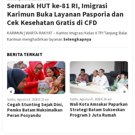
Semarak HUT ke-81 RI, Imigrasi
Karimun Buka Layanan Pasporia dan
Cek Kesehatan Gratis di CFD
KARIMUN | WARTA RAKYAT – Kantor Imigrasi Kelas II TPI Tanjung Balai
Karimun menghadirkan layanan
Selengkapnya
BERITA TERKAIT
«
»
Sabtu, Agustus 8, 2026 8:24 am
S
Sabtu, Agustus 8, 2026 8:32 am
Wali Kota Amsakar Paparkan
W
Cegah Stunting Sejak Dini,
Strategi Batam Sukseskan
Pemko Batam Maksimalkan
Program 3 Juta Rumah
M
Peran Posyandu