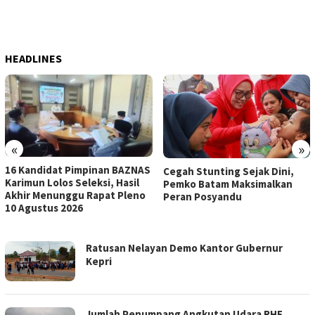
HEADLINES
«
»
16 Kandidat Pimpinan BAZNAS
Cegah Stunting Sejak Dini,
Karimun Lolos Seleksi, Hasil
Pemko Batam Maksimalkan
Akhir Menunggu Rapat Pleno
Peran Posyandu
10 Agustus 2026
WARTARAKYAT
Ratusan Nelayan Demo Kantor Gubernur
Kepri
Jumlah Penumpang Angkutan Udara RHF