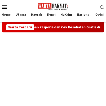
Loncat
Menu
ke
Mobile
konten
Home
Utama
Daerah
Kepri
HuKrim
Nasional
Opini
uka Layanan Pasporia dan Cek Kesehatan Gratis di CFD
Warta Terbaru
16 