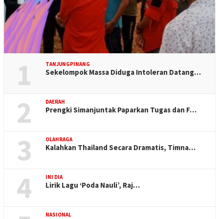
1
TANJUNGPINANG
Sekelompok Massa Diduga Intoleran Datang…
2
DAERAH
Prengki Simanjuntak Paparkan Tugas dan F…
3
OLAHRAGA
Kalahkan Thailand Secara Dramatis, Timna…
4
INI DIA
Lirik Lagu ‘Poda Nauli’, Raj…
NASIONAL