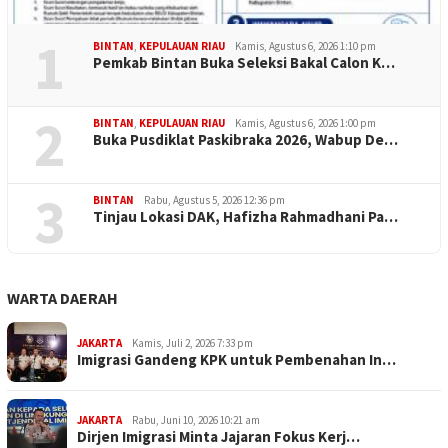
1
BINTAN
,
KEPULAUAN RIAU
Kamis, Agustus 6, 2026 1:10 pm
Pemkab Bintan Buka Seleksi Bakal Calon K…
2
BINTAN
,
KEPULAUAN RIAU
Kamis, Agustus 6, 2026 1:00 pm
Buka Pusdiklat Paskibraka 2026, Wabup De…
3
BINTAN
Rabu, Agustus 5, 2026 12:36 pm
Tinjau Lokasi DAK, Hafizha Rahmadhani Pa…
WARTA DAERAH
JAKARTA
Kamis, Juli 2, 2026 7:33 pm
Imigrasi Gandeng KPK untuk Pembenahan In…
JAKARTA
Rabu, Juni 10, 2026 10:21 am
Dirjen Imigrasi Minta Jajaran Fokus Kerj…