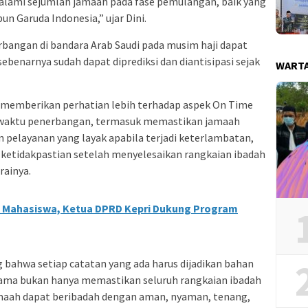
alami sejumlah jamaah pada fase pemulangan, baik yang
 Garuda Indonesia,” ujar Dini.
rbangan di bandara Arab Saudi pada musim haji dapat
sebenarnya sudah dapat diprediksi dan diantisipasi sejak
WART
i memberikan perhatian lebih terhadap aspek On Time
 waktu penerbangan, termasuk memastikan jamaah
 pelayanan yang layak apabila terjadi keterlambatan,
 ketidakpastian setelah menyelesaikan rangkaian ibadah
rainya.
 Mahasiswa, Ketua DPRD Kepri Dukung Program
 bahwa setiap catatan yang ada harus dijadikan bahan
utama bukan hanya memastikan seluruh rangkaian ibadah
amaah dapat beribadah dengan aman, nyaman, tenang,