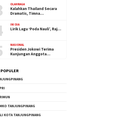
3
OLAHRAGA
Kalahkan Thailand Secara
Dramatis, Timna…
4
INI DIA
Lirik Lagu ‘Poda Nauli’, Raj…
5
NASIONAL
Presiden Jokowi Terima
Kunjungan Anggota…
 POPULER
NJUNGPINANG
PRI
RIMUN
MKO TANJUNGPINANG
LI KOTA TANJUNGPINANG