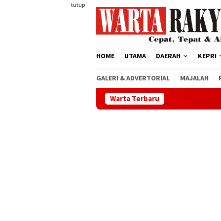
Loncat
tutup
ke
konten
HOME
UTAMA
DAERAH
KEPRI
GALERI & ADVERTORIAL
MAJALAH
Warta Terbaru
Buka Dik