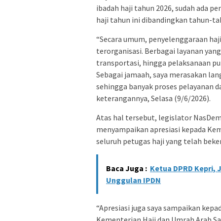
ibadah haji tahun 2026, sudah ada p
haji tahun ini dibandingkan tahun-t
“Secara umum, penyelenggaraan haji ta
terorganisasi. Berbagai layanan yan
transportasi, hingga pelaksanaan pu
Sebagai jamaah, saya merasakan lang
sehingga banyak proses pelayanan da
keterangannya, Selasa (9/6/2026).
Atas hal tersebut, legislator NasDem
menyampaikan apresiasi kepada Keme
seluruh petugas haji yang telah beke
Baca Juga :
Ketua DPRD Kepri, 
Unggulan IPDN
“Apresiasi juga saya sampaikan kepa
Kementerian Haji dan Umrah Arab Sa