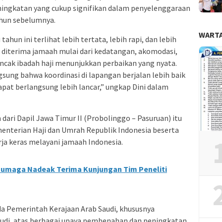
eningkatan yang cukup signifikan dalam penyelenggaraan
ahun sebelumnya.
WARTA
hun ini terlihat lebih tertata, lebih rapi, dan lebih
g diterima jamaah mulai dari kedatangan, akomodasi,
ncak ibadah haji menunjukkan perbaikan yang nyata.
sung bahwa koordinasi di lapangan berjalan lebih baik
pat berlangsung lebih lancar,” ungkap Dini dalam
 dari Dapil Jawa Timur II (Probolinggo – Pasuruan) itu
nterian Haji dan Umrah Republik Indonesia beserta
rja keras melayani jamaah Indonesia.
Jumaga Nadeak Terima Kunjungan Tim Peneliti
da Pemerintah Kerajaan Arab Saudi, khususnya
udi, atas berbagai upaya pembenahan dan peningkatan