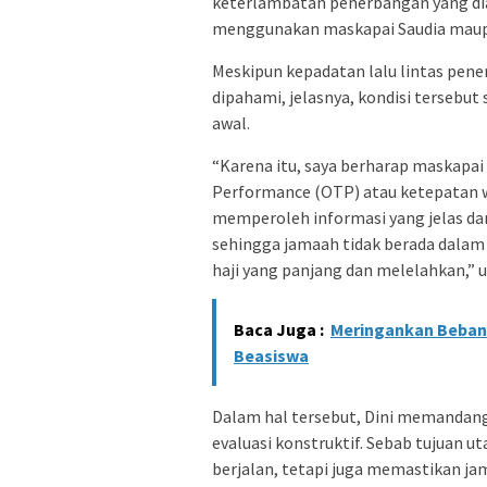
keterlambatan penerbangan yang di
menggunakan maskapai Saudia maupun
Meskipun kepadatan lalu lintas pene
dipahami, jelasnya, kondisi tersebut 
awal.
“Karena itu, saya berharap maskapa
Performance (OTP) atau ketepatan
memperoleh informasi yang jelas dan
sehingga jamaah tidak berada dalam
haji yang panjang dan melelahkan,” u
Baca Juga :
Meringankan Beban
Beasiswa
Dalam hal tersebut, Dini memandang
evaluasi konstruktif. Sebab tujuan 
berjalan, tetapi juga memastikan j