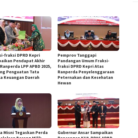
si-fraksi DPRD Kepri
Pemprov Tanggapi
aikan Pendapat Akhir
Pandangan Umum Fraksi-
 Ranperda LPP APBD 2025,
fraksi DPRD Kepri Atas
ng Penguatan Tata
Ranperda Penyelenggaraan
la Keuangan Daerah
Peternakan dan Kesehatan
Hewan
a Misni Tegaskan Perda
Gubernur Ansar Sampaikan
elolaan Barang Milik
Rancangan KUA-PPAS APBD