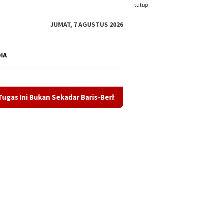
tutup
JUMAT, 7 AGUSTUS 2026
DIA
ar Baris-Berbaris
32 Calon Paskibraka Karimun Mulai Dik