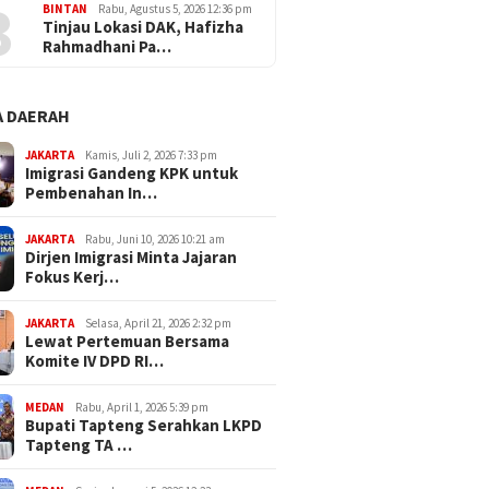
3
BINTAN
Rabu, Agustus 5, 2026 12:36 pm
Tinjau Lokasi DAK, Hafizha
Rahmadhani Pa…
 DAERAH
JAKARTA
Kamis, Juli 2, 2026 7:33 pm
Imigrasi Gandeng KPK untuk
Pembenahan In…
JAKARTA
Rabu, Juni 10, 2026 10:21 am
Dirjen Imigrasi Minta Jajaran
Fokus Kerj…
JAKARTA
Selasa, April 21, 2026 2:32 pm
Lewat Pertemuan Bersama
Komite IV DPD RI…
MEDAN
Rabu, April 1, 2026 5:39 pm
Bupati Tapteng Serahkan LKPD
Tapteng TA …