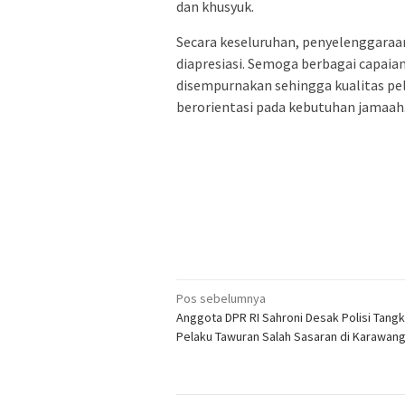
dan khusyuk.
Secara keseluruhan, penyelenggaraa
diapresiasi. Semoga berbagai capaian
disempurnakan sehingga kualitas pel
berorientasi pada kebutuhan jamaah.
Navigasi
Pos sebelumnya
Anggota DPR RI Sahroni Desak Polisi Tang
pos
Pelaku Tawuran Salah Sasaran di Karawan