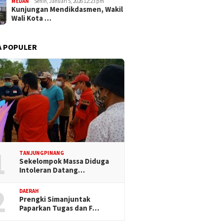
MEDAN
Senin, Januari 5, 2026 12:23 pm
Kunjungan Mendikdasmen, Wakil
Wali Kota …
A POPULER
1
TANJUNGPINANG
Sekelompok Massa Diduga
Intoleran Datang…
2
DAERAH
Prengki Simanjuntak
Paparkan Tugas dan F…