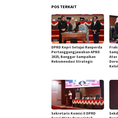
POS TERKAIT
DPRD Kepri Setujui Ranperda
Frak
Pertanggungjawaban APBD
Samp
2025, Banggar Sampaikan
Atas
Rekomendasi Strategis
Doro
Kelo
Sekretaris Komisi II DPRD
Sekd
Kepri Minta Pemerintah
Peng