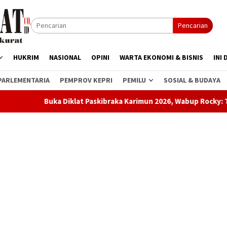
Pencarian
HUKRIM
NASIONAL
OPINI
WARTA EKONOMI & BISNIS
INI 
PARLEMENTARIA
PEMPROV KEPRI
PEMILU
SOSIAL & BUDAYA
lat Paskibraka Karimun 2026, Wabup Rocky: Tugas Ini Bukan Sekad