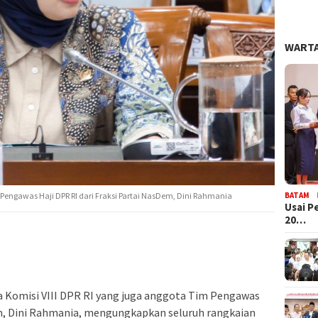
WARTA
BATAM
m Pengawas Haji DPR RI dari Fraksi Partai NasDem, Dini Rahmania
Usai P
20…
 Komisi VIII DPR RI yang juga anggota Tim Pengawas
em, Dini Rahmania, mengungkapkan seluruh rangkaian