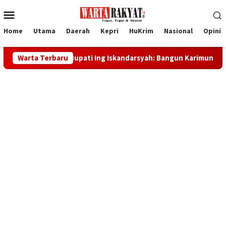
Loncat
Menu
ke
Mobile
konten
Home
Utama
Daerah
Kepri
HuKrim
Nasional
Opini
1 RI, Bupati Ing Iskandarsyah: Bangun Karimun dengan Kekuatan
Warta Terbaru