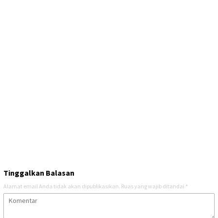
Tinggalkan Balasan
Alamat email Anda tidak akan dipublikasikan.
Ruas yang wajib ditandai
*