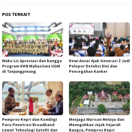
POS TERKAIT
Wako Lis Apresiasi dan bangga
Dewi Ansar Ajak Generasi Z Jadi
Program KKN Mahasiswa UGM
Pelopor Deteksi Dini dan
di Tanjungpinang
Pencegahan Kanker
Pemprov Kepri dan KomDigi
Menjaga Warisan Melayu dan
Pacu Penetrasi Broadband
Meneguhkan Jejak Sejarah
Lewat Teknologi Satelit dan
Bangsa, Pemprov Kepri