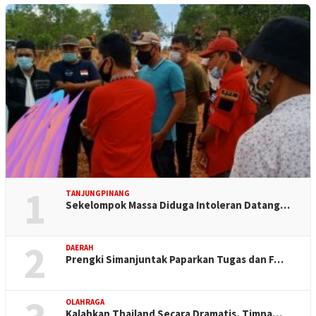
1
TANJUNGPINANG
Sekelompok Massa Diduga Intoleran Datang…
2
DAERAH
Prengki Simanjuntak Paparkan Tugas dan F…
OLAHRAGA
Kalahkan Thailand Secara Dramatis, Timna…