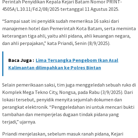
Perintah Penyidikan Kepala Kejari Batam Nomor PRINT-
4505A/L.10.11/Fd.2/08/2025 tertanggal 11 Agustus 2025.
“Sampai saat ini penyidik sudah memeriksa 16 saksi dari
manajemen hotel dan Pemerintah Kota Batam, serta meminta
keterangan tiga ahli, yaitu ahli pidana, ahli keuangan negara,
dan ahli perpajakan,” kata Priandi, Senin (8/9/2025).
Baca Juga :
Lima Tersangka Pengebom Ikan Asal
Kalimantan dilimpahkan ke Polres Bintan
Selain pemeriksaan saksi, tim juga menggeledah sebuah ruko di
Komplek Mega Tekno City, Nongsa, pada Rabu (3/9/2025). Dari
lokasi tersebut, penyidik menyita sejumlah dokumen dan
perangkat elektronik. “Penggeledahan ini untuk mencari bukti
tambahan dan memperjelas dugaan tindak pidana yang
terjadi,” ujarnya.
Priandi menjelaskan, sebelum masuk ranah pidana, Kejari