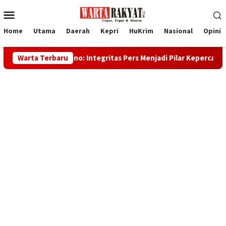
Loncat
Menu
ke
Mobile
konten
Home
Utama
Daerah
Kepri
HuKrim
Nasional
Opini
caksono: Integritas Pers Menjadi Pilar Kepercayaan Publik
Warta Terbaru