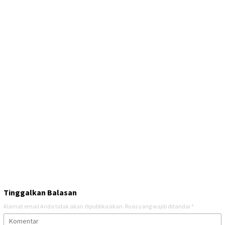
Tinggalkan Balasan
Alamat email Anda tidak akan dipublikasikan.
Ruas yang wajib ditandai
*