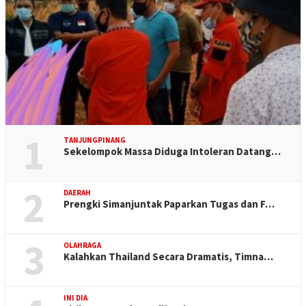
1
TANJUNGPINANG
Sekelompok Massa Diduga Intoleran Datang…
2
DAERAH
Prengki Simanjuntak Paparkan Tugas dan F…
3
OLAHRAGA
Kalahkan Thailand Secara Dramatis, Timna…
INI DIA