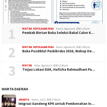
1
BINTAN
,
KEPULAUAN RIAU
Kamis, Agustus 6, 2026 1:10 pm
Pemkab Bintan Buka Seleksi Bakal Calon K…
2
BINTAN
,
KEPULAUAN RIAU
Kamis, Agustus 6, 2026 1:00 pm
Buka Pusdiklat Paskibraka 2026, Wabup De…
3
BINTAN
Rabu, Agustus 5, 2026 12:36 pm
Tinjau Lokasi DAK, Hafizha Rahmadhani Pa…
WARTA DAERAH
JAKARTA
Kamis, Juli 2, 2026 7:33 pm
Imigrasi Gandeng KPK untuk Pembenahan In…