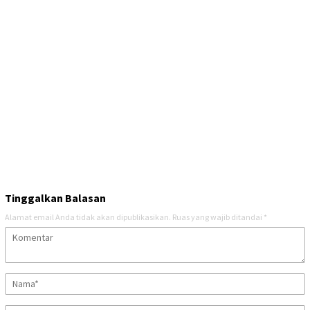
Tinggalkan Balasan
Alamat email Anda tidak akan dipublikasikan.
Ruas yang wajib ditandai
*