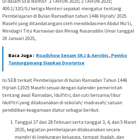
Di dalam SEB Nomor: 2 TAHUN 2025; 2 TAHUN 2025;
400.1/32O/SJ ketiga Menteri sepakat mengatur tentang
Pembelajaran di Bulan Ramadhan tahun 1446 Hijriah/ 2025
Masehi yang ditandatangani oleh mendikdasmen Abdul Mu’ti,
Mendagri Tito Karnavian dan Menag Nasaruddin Umar tanggal
20 Januari 2025,
Baca Juga :
Roadshow Senam SKJ & Aerobic, Pemko
Tanjungpinang Siapkan Doorprise
Isi SEB terkait Pembelajaran di bulan Ramadan Tahun 1446
Hijriah 12025 Masehi sesuai dengan kalender pemerintah
tentang awal Ramadan, Idulfitri, dan cuti bersama/libur
Idulfitri yang dilaksanakan di sekolah/ madrasah/ satuan
pendidikan keagamaan diatur sebagai berikut.
Tanggal 27 dan 28 Februari serta tanggal 3, 4, dan 5 Maret
2025, kegiatan pembelajaran dilaksanakan secara
mandiri di lingkungan keluarga, tempat ibadah, dan