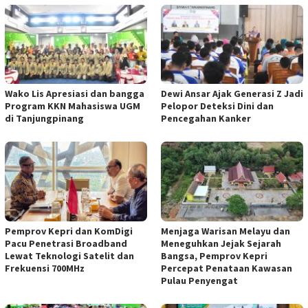
Wako Lis Apresiasi dan bangga
Dewi Ansar Ajak Generasi Z Jadi
Program KKN Mahasiswa UGM
Pelopor Deteksi Dini dan
di Tanjungpinang
Pencegahan Kanker
Pemprov Kepri dan KomDigi
Menjaga Warisan Melayu dan
Pacu Penetrasi Broadband
Meneguhkan Jejak Sejarah
Lewat Teknologi Satelit dan
Bangsa, Pemprov Kepri
Frekuensi 700MHz
Percepat Penataan Kawasan
Pulau Penyengat