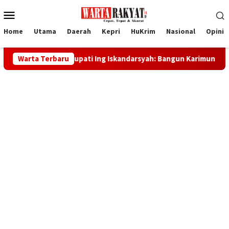
Loncat
Menu
ke
Mobile
konten
Home
Utama
Daerah
Kepri
HuKrim
Nasional
Opini
1 RI, Bupati Ing Iskandarsyah: Bangun Karimun dengan Kekuatan
Warta Terbaru