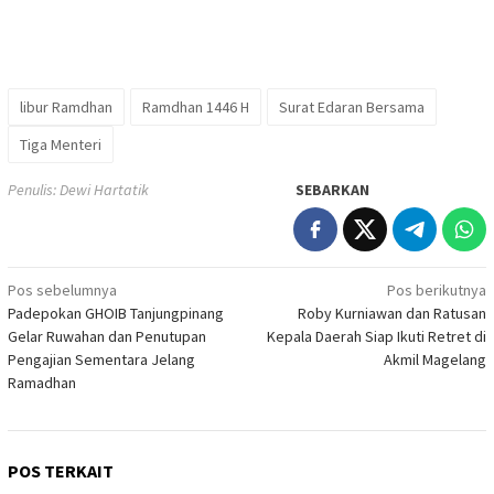
libur Ramdhan
Ramdhan 1446 H
Surat Edaran Bersama
Tiga Menteri
Penulis: Dewi Hartatik
SEBARKAN
Navigasi
Pos sebelumnya
Pos berikutnya
Padepokan GHOIB Tanjungpinang
Roby Kurniawan dan Ratusan
pos
Gelar Ruwahan dan Penutupan
Kepala Daerah Siap Ikuti Retret di
Pengajian Sementara Jelang
Akmil Magelang
Ramadhan
POS TERKAIT