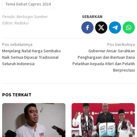
Tema Debat Capres 2024
Penulis: Berbagai Sumber
SEBARKAN
Editor: Redaksi
Navigasi
Pos sebelumnya
Pos berikutnya
Menjelang Natal Harga Sembako
Gubernur Ansar Serahkan
pos
Naik Semua Dipasar Tradisional
Penghargaan dan Bantuan Dana
Seluruh Indonesia
Pelatihan kepada Atlet dan Pelatih
Berprestasi
POS TERKAIT