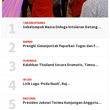
1
TANJUNGPINANG
Sekelompok Massa Diduga Intoleran Datang…
2
DAERAH
Prengki Simanjuntak Paparkan Tugas dan F…
3
OLAHRAGA
Kalahkan Thailand Secara Dramatis, Timna…
4
INI DIA
Lirik Lagu ‘Poda Nauli’, Raj…
5
NASIONAL
Presiden Jokowi Terima Kunjungan Anggota…