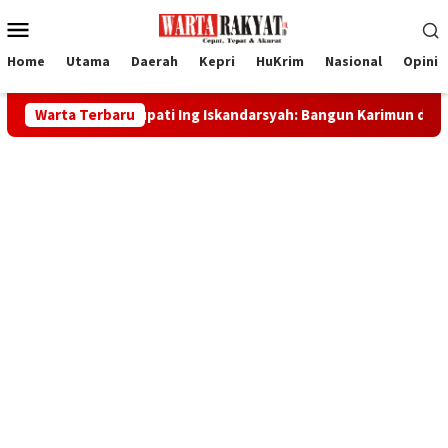
Loncat
Menu
ke
Mobile
konten
Home
Utama
Daerah
Kepri
HuKrim
Nasional
Opini
RI, Bupati Ing Iskandarsyah: Bangun Karimun dengan Kekuatan S
Warta Terbaru