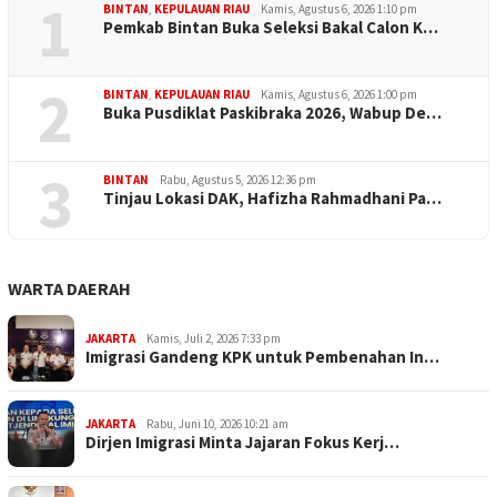
1
BINTAN
,
KEPULAUAN RIAU
Kamis, Agustus 6, 2026 1:10 pm
Pemkab Bintan Buka Seleksi Bakal Calon K…
2
BINTAN
,
KEPULAUAN RIAU
Kamis, Agustus 6, 2026 1:00 pm
Buka Pusdiklat Paskibraka 2026, Wabup De…
3
BINTAN
Rabu, Agustus 5, 2026 12:36 pm
Tinjau Lokasi DAK, Hafizha Rahmadhani Pa…
WARTA DAERAH
JAKARTA
Kamis, Juli 2, 2026 7:33 pm
Imigrasi Gandeng KPK untuk Pembenahan In…
JAKARTA
Rabu, Juni 10, 2026 10:21 am
Dirjen Imigrasi Minta Jajaran Fokus Kerj…