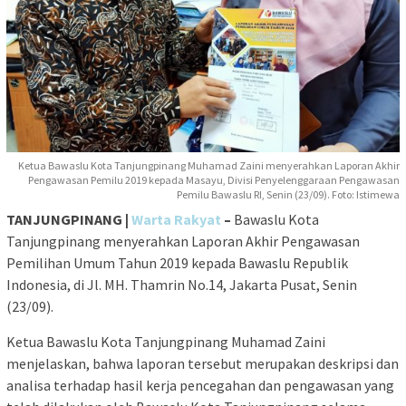
Ketua Bawaslu Kota Tanjungpinang Muhamad Zaini menyerahkan Laporan Akhir
Pengawasan Pemilu 2019 kepada Masayu, Divisi Penyelenggaraan Pengawasan
Pemilu Bawaslu RI, Senin (23/09). Foto: Istimewa
TANJUNGPINANG |
Warta Rakyat
–
Bawaslu Kota
Tanjungpinang menyerahkan Laporan Akhir Pengawasan
Pemilihan Umum Tahun 2019 kepada Bawaslu Republik
Indonesia, di Jl. MH. Thamrin No.14, Jakarta Pusat, Senin
(23/09).
Ketua Bawaslu Kota Tanjungpinang Muhamad Zaini
menjelaskan, bahwa laporan tersebut merupakan deskripsi dan
analisa terhadap hasil kerja pencegahan dan pengawasan yang