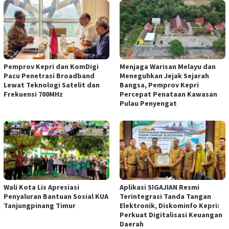
Pemprov Kepri dan KomDigi
Menjaga Warisan Melayu dan
Pacu Penetrasi Broadband
Meneguhkan Jejak Sejarah
Lewat Teknologi Satelit dan
Bangsa, Pemprov Kepri
Frekuensi 700MHz
Percepat Penataan Kawasan
Pulau Penyengat
Wali Kota Lis Apresiasi
Aplikasi SIGAJIAN Resmi
Penyaluran Bantuan Sosial KUA
Terintegrasi Tanda Tangan
Tanjungpinang Timur
Elektronik, Diskominfo Kepri:
Perkuat Digitalisasi Keuangan
Daerah