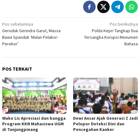
Navigasi
Pos sebelumnya
Pos berikutnya
Geruduk Gerindra Garut, Massa
Polda Kepri Tangkap Dua
pos
Bawa Spanduk ‘Mulan Pelakor-
Tersangka Korupsi Monumen
Perekor’
Bahasa
POS TERKAIT
Wako Lis Apresiasi dan bangga
Dewi Ansar Ajak Generasi Z Jadi
Program KKN Mahasiswa UGM
Pelopor Deteksi Dini dan
di Tanjungpinang
Pencegahan Kanker