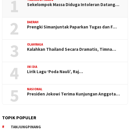
1
Sekelompok Massa Diduga Intoleran Datang…
2
DAERAH
Prengki Simanjuntak Paparkan Tugas dan F…
3
OLAHRAGA
Kalahkan Thailand Secara Dramatis, Timna…
4
INI DIA
Lirik Lagu ‘Poda Nauli’, Raj…
5
NASIONAL
Presiden Jokowi Terima Kunjungan Anggota…
TOPIK POPULER
TANJUNGPINANG