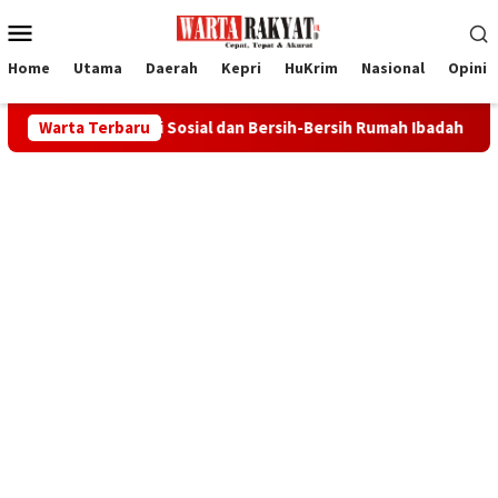
Loncat
Menu
ke
Mobile
konten
Home
Utama
Daerah
Kepri
HuKrim
Nasional
Opini
ksi Sosial dan Bersih-Bersih Rumah Ibadah
Warta Terbaru
Bupati Iskand