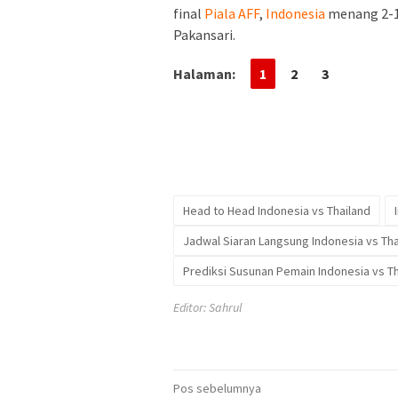
final
Piala AFF
,
Indonesia
menang 2-1
Pakansari.
Halaman:
1
2
3
Head to Head Indonesia vs Thailand
Jadwal Siaran Langsung Indonesia vs Tha
Prediksi Susunan Pemain Indonesia vs Th
Editor: Sahrul
Navigasi
Pos sebelumnya