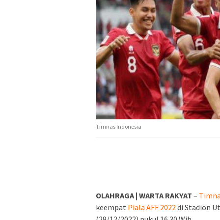
Timnas Indonesia
OLAHRAGA | WARTA RAKYAT
–
Timna
keempat
Piala AFF 2022
di Stadion U
(29/12/2022) pukul 16.30 Wib.