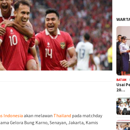
WARTA
BATAM
Usai P
20…
s Indonesia
akan melawan
Thailand
pada matchday
tama Gelora Bung Karno, Senayan, Jakarta, Kamis