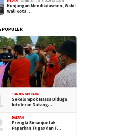
MEDAN
Senin, Januari 5, 2026 12:23 pm
Kunjungan Mendikdasmen, Wakil
Wali Kota …
A POPULER
1
TANJUNGPINANG
Sekelompok Massa Diduga
Intoleran Datang…
2
DAERAH
Prengki Simanjuntak
Paparkan Tugas dan F…