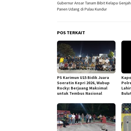
Gubernur Ansar Tanam Bibit Kelapa Genjah
pos
Panen Udang di Pulau Kundur
POS TERKAIT
PS Karimun U15 Bidik Juara
Kapo
Soeratin Kepri 2026, Wabup
Polr
Rocky: Berjuang Maksimal
Lahir
untuk Tembus Nasional
Bulu