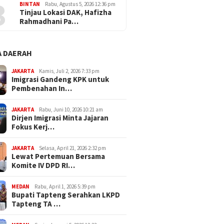
3
BINTAN
Rabu, Agustus 5, 2026 12:36 pm
Tinjau Lokasi DAK, Hafizha
Rahmadhani Pa…
 DAERAH
JAKARTA
Kamis, Juli 2, 2026 7:33 pm
Imigrasi Gandeng KPK untuk
Pembenahan In…
JAKARTA
Rabu, Juni 10, 2026 10:21 am
Dirjen Imigrasi Minta Jajaran
Fokus Kerj…
JAKARTA
Selasa, April 21, 2026 2:32 pm
Lewat Pertemuan Bersama
Komite IV DPD RI…
MEDAN
Rabu, April 1, 2026 5:39 pm
Bupati Tapteng Serahkan LKPD
Tapteng TA …