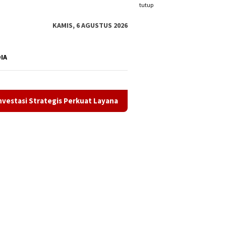
tutup
KAMIS, 6 AGUSTUS 2026
DIA
 Perkuat Layanan Kesehatan Daerah
Satlantas Polres Kar