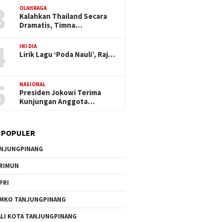
3
OLAHRAGA
Kalahkan Thailand Secara
Dramatis, Timna…
4
INI DIA
Lirik Lagu ‘Poda Nauli’, Raj…
5
NASIONAL
Presiden Jokowi Terima
Kunjungan Anggota…
 POPULER
NJUNGPINANG
RIMUN
PRI
MKO TANJUNGPINANG
LI KOTA TANJUNGPINANG