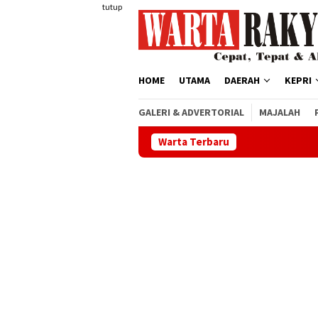
Loncat
tutup
ke
konten
HOME
UTAMA
DAERAH
KEPRI
GALERI & ADVERTORIAL
MAJALAH
Warta Terbaru
Pemk