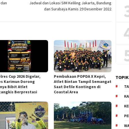
 dan
Jadwal dan Lokasi SIM Keliling Jakarta, Bandung
dan Surabaya Kamis 29 Desember 2022
lres Cup 2026 Digelar,
Pembukaan POPDA X Kepri,
TOPIK
es Karimun Dorong
Atlet Bintan Tampil Semangat
nya Bibit Atlet
Saat Defile Kontingen di
TA
tangkis Berprestasi
Coastal Area
KA
KE
PE
WA