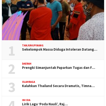
1
TANJUNGPINANG
Sekelompok Massa Diduga Intoleran Datang…
2
DAERAH
Prengki Simanjuntak Paparkan Tugas dan F…
3
OLAHRAGA
Kalahkan Thailand Secara Dramatis, Timna…
4
INI DIA
Lirik Lagu ‘Poda Nauli’, Raj…