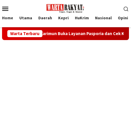
Loncat
Menu
ke
Mobile
konten
Home
Utama
Daerah
Kepri
HuKrim
Nasional
Opini
, Imigrasi Karimun Buka Layanan Pasporia dan Cek Kesehatan Gra
Warta Terbaru