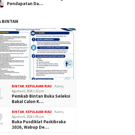
Pendapatan Da…
 BINTAN
 OPD Diminta Tak
Buka Diklat Paskibraka
32 Calo
r Tanggung Jawab,
Karimun 2026, Wabup Rocky:
Mulai Di
Karimun Rocky Bidik
Tugas Ini Bukan Sekadar
Karakte
s MCSP-RBS 2026
Baris-Berbaris
s 90
1
BINTAN
,
KEPULAUAN RIAU
Kamis,
Agustus 6, 2026 1:10 pm
Pemkab Bintan Buka Seleksi
Bakal Calon K…
2
BINTAN
,
KEPULAUAN RIAU
Kamis,
Agustus 6, 2026 1:00 pm
Buka Pusdiklat Paskibraka
2026, Wabup De…