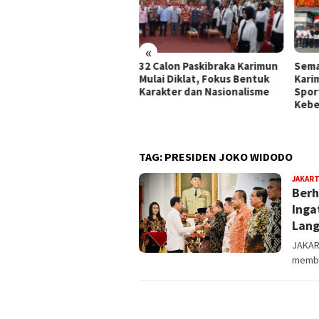
«
a Diklat Paskibraka
32 Calon Paskibraka Karimun
Sema
imun 2026, Wabup Rocky:
Mulai Diklat, Fokus Bentuk
Kari
as Ini Bukan Sekadar
Karakter dan Nasionalisme
Spor
is-Berbaris
Kebe
TAG:
PRESIDEN JOKO WIDODO
JAKAR
Berh
Inga
Lang
JAKAR
membu