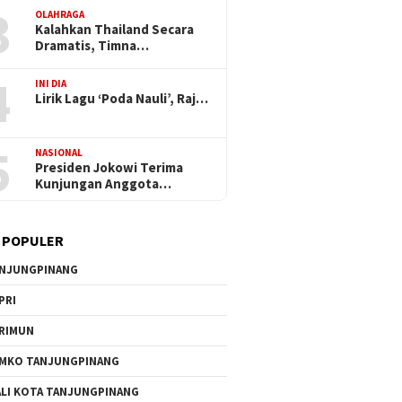
3
OLAHRAGA
Kalahkan Thailand Secara
Dramatis, Timna…
4
INI DIA
Lirik Lagu ‘Poda Nauli’, Raj…
5
NASIONAL
Presiden Jokowi Terima
Kunjungan Anggota…
 POPULER
NJUNGPINANG
PRI
RIMUN
MKO TANJUNGPINANG
LI KOTA TANJUNGPINANG