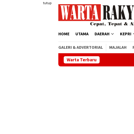
Loncat
tutup
ke
konten
HOME
UTAMA
DAERAH
KEPRI
GALERI & ADVERTORIAL
MAJALAH
Warta Terbaru
Buka 