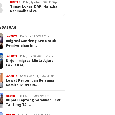
3
BINTAN
Rabu, Agustus 5, 2026 12:36 pm
Tinjau Lokasi DAK, Hafizha
Rahmadhani Pa…
 DAERAH
JAKARTA
Kamis, Juli 2, 2026 7:33 pm
Imigrasi Gandeng KPK untuk
Pembenahan In…
JAKARTA
Rabu, Juni 10, 2026 10:21 am
Dirjen Imigrasi Minta Jajaran
Fokus Kerj…
JAKARTA
Selasa, April 21, 2026 2:32 pm
Lewat Pertemuan Bersama
Komite IV DPD RI…
MEDAN
Rabu, April 1, 2026 5:39 pm
Bupati Tapteng Serahkan LKPD
Tapteng TA …