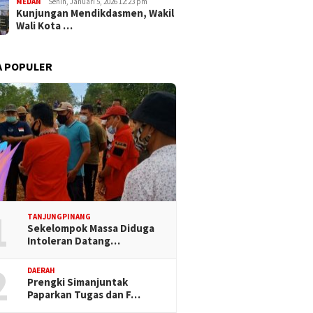
MEDAN
Senin, Januari 5, 2026 12:23 pm
Kunjungan Mendikdasmen, Wakil
Wali Kota …
A POPULER
1
TANJUNGPINANG
Sekelompok Massa Diduga
Intoleran Datang…
2
DAERAH
Prengki Simanjuntak
Paparkan Tugas dan F…