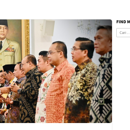
FIND 
Cari
untuk: