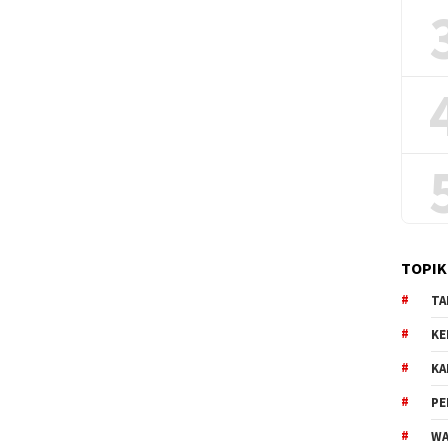
TOPIK
TA
KE
KA
PE
WA