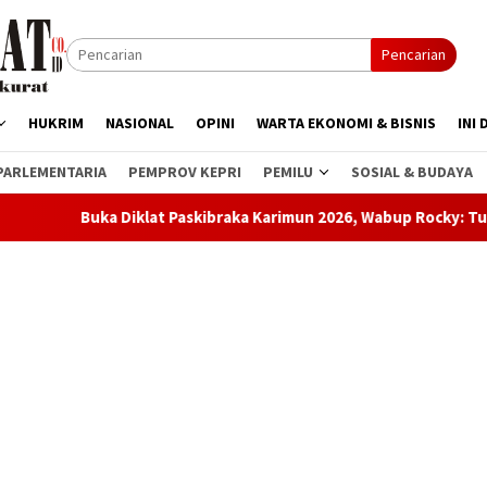
Pencarian
HUKRIM
NASIONAL
OPINI
WARTA EKONOMI & BISNIS
INI 
PARLEMENTARIA
PEMPROV KEPRI
PEMILU
SOSIAL & BUDAYA
Diklat Paskibraka Karimun 2026, Wabup Rocky: Tugas Ini Bukan Se