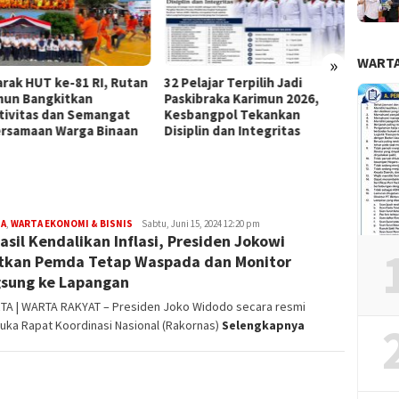
»
WARTA
rak HUT ke-81 RI, Rutan
32 Pelajar Terpilih Jadi
Kepala
mun Bangkitkan
Paskibraka Karimun 2026,
Lempa
tivitas dan Semangat
Kesbangpol Tekankan
Wabup 
rsamaan Warga Binaan
Disiplin dan Integritas
Indek
Tembu
TA
,
WARTA EKONOMI & BISNIS
Redaksi
Sabtu, Juni 15, 2024 12:20 pm
asil Kendalikan Inflasi, Presiden Jokowi
tkan Pemda Tetap Waspada dan Monitor
sung ke Lapangan
TA | WARTA RAKYAT – Presiden Joko Widodo secara resmi
ka Rapat Koordinasi Nasional (Rakornas)
Selengkapnya