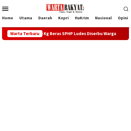
Loncat
Menu
ke
Mobile
konten
Home
Utama
Daerah
Kepri
HuKrim
Nasional
Opini
ral, 1.050 Kg Beras SPHP Ludes Diserbu Warga
Warta Terbaru
PS Karimu