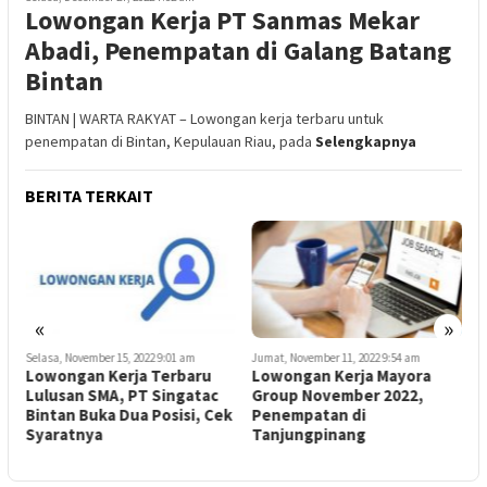
Lowongan Kerja PT Sanmas Mekar
Abadi, Penempatan di Galang Batang
Bintan
BINTAN | WARTA RAKYAT – Lowongan kerja terbaru untuk
penempatan di Bintan, Kepulauan Riau, pada
Selengkapnya
BERITA TERKAIT
«
»
Selasa, November 15, 2022 9:01 am
Jumat, November 11, 2022 9:54 am
K
Lowongan Kerja Terbaru
Lowongan Kerja Mayora
Lulusan SMA, PT Singatac
Group November 2022,
F
k
Bintan Buka Dua Posisi, Cek
Penempatan di
S
Syaratnya
Tanjungpinang