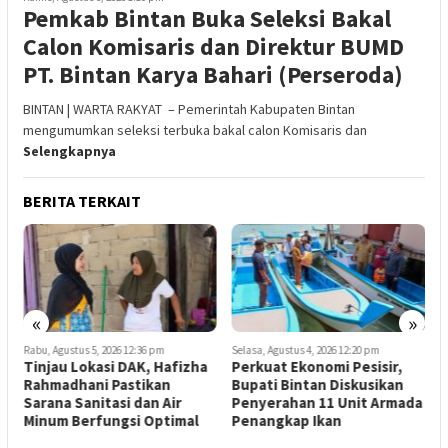
Pemkab Bintan Buka Seleksi Bakal
Calon Komisaris dan Direktur BUMD
PT. Bintan Karya Bahari (Perseroda)
BINTAN | WARTA RAKYAT – Pemerintah Kabupaten Bintan
mengumumkan seleksi terbuka bakal calon Komisaris dan
Selengkapnya
BERITA TERKAIT
«
»
Rabu, Agustus 5, 2026 12:36 pm
Selasa, Agustus 4, 2026 12:20 pm
S
Tinjau Lokasi DAK, Hafizha
Perkuat Ekonomi Pesisir,
D
3
Rahmadhani Pastikan
Bupati Bintan Diskusikan
N
a
Sarana Sanitasi dan Air
Penyerahan 11 Unit Armada
S
Minum Berfungsi Optimal
Penangkap Ikan
F