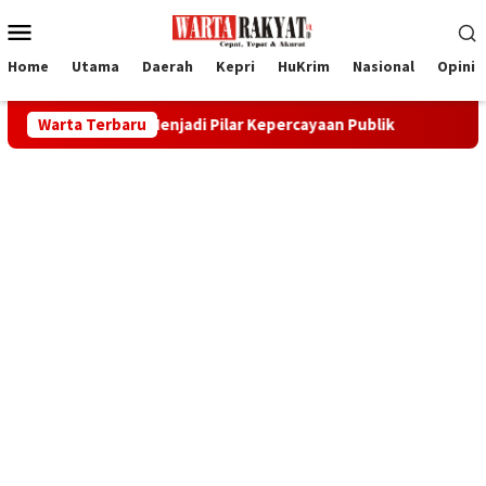
Loncat
Menu
ke
Mobile
konten
Home
Utama
Daerah
Kepri
HuKrim
Nasional
Opini
s Pers Menjadi Pilar Kepercayaan Publik
Warta Terbaru
Revitalisasi BPS