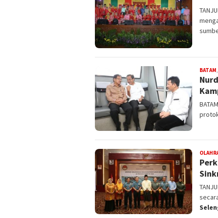
TANJUN
menga
sumbe
BATAM
Nurd
Kam
BATAM 
proto
OLAHR
Perk
Sink
TANJU
secara
Sele