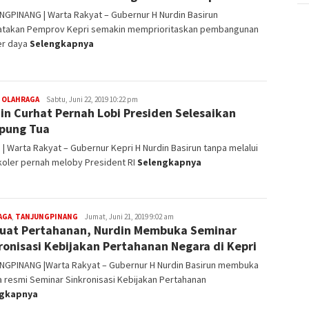
GPINANG | Warta Rakyat – Gubernur H Nurdin Basirun
takan Pemprov Kepri semakin memprioritaskan pembangunan
r daya
Selengkapnya
,
OLAHRAGA
Redaksi
Sabtu, Juni 22, 2019 10:22 pm
in Curhat Pernah Lobi Presiden Selesaikan
pung Tua
| Warta Rakyat – Gubernur Kepri H Nurdin Basirun tanpa melalui
koler pernah meloby President RI
Selengkapnya
AGA
,
TANJUNGPINANG
Redaksi
Jumat, Juni 21, 2019 9:02 am
uat Pertahanan, Nurdin Membuka Seminar
ronisasi Kebijakan Pertahanan Negara di Kepri
NGPINANG |Warta Rakyat – Gubernur H Nurdin Basirun membuka
 resmi Seminar Sinkronisasi Kebijakan Pertahanan
ngkapnya