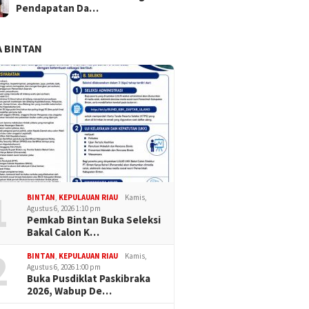
Pendapatan Da…
 BINTAN
1
BINTAN
,
KEPULAUAN RIAU
Kamis,
b Karimun Buka
Di Tengah Kepadatan
Ziarah 
Agustus 6, 2026 1:10 pm
Pemkab Bintan Buka Seleksi
wa Dokter Spesialis,
Penduduk, Sungai Lakam
Kodim 0
Bakal Calon K…
asi Strategis Perkuat
Masih Menanti Sekolah
Semanga
an Kesehatan Daerah
Negeri
HUT Ke-
2
BINTAN
,
KEPULAUAN RIAU
Kamis,
Agustus 6, 2026 1:00 pm
Buka Pusdiklat Paskibraka
2026, Wabup De…