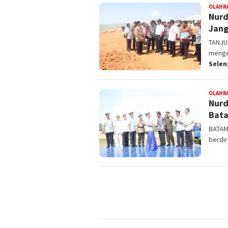
OLAHR
Nurd
Jang
TANJUN
menge
Sele
OLAHR
Nurd
Bat
BATAM
berdir