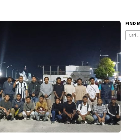
FIND 
Cari
untuk: