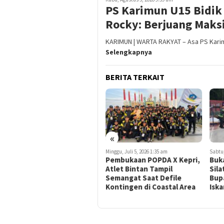
PS Karimun U15 Bidik 
Rocky: Berjuang Maks
KARIMUN | WARTA RAKYAT – Asa PS Karim
Selengkapnya
BERITA TERKAIT
«
Selasa, Agustus 4, 2026 2:29 pm
Minggu, Juli 5, 2026 1:35 am
Sabtu,
Kapolres Cup 2026 Digelar,
Pembukaan POPDA X Kepri,
Buk
Polres Karimun Dorong
Atlet Bintan Tampil
Sila
Lahirnya Bibit Atlet
Semangat Saat Defile
Bup
Bulutangkis Berprestasi
Kontingen di Coastal Area
Isk