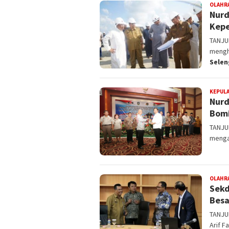
OLAHR
Nurd
Kep
TANJU
mengh
Sele
KEPULA
Nurd
Bomi
TANJUN
mengat
OLAHR
Sekd
Besa
TANJUN
Arif 