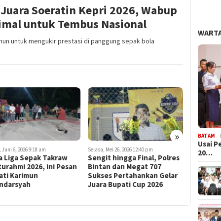
Juara Soeratin Kepri 2026, Wabup
imal untuk Tembus Nasional
WARTA
un untuk mengukir prestasi di panggung sepak bola
»
BATAM
Usai P
 Juni 6, 2026 9:18 am
Selasa, Mei 26, 2026 12:40 pm
Jumat, Mei 15
20…
a Liga Sepak Takraw
Sengit hingga Final, Polres
Penonton
turahmi 2026, ini Pesan
Bintan dan Megat 707
Jadi Ber
ati Karimun
Sukses Pertahankan Gelar
Lokal di
andarsyah
Juara Bupati Cup 2026