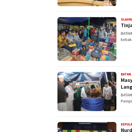
OLAHR
Tinj
BATAM 
kebak
BATAM
Masy
Lang
BATAM
Pempr
KEPULA
Nurd