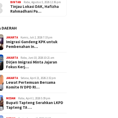
3
BINTAN
Rabu, Agustus 5, 2026 12:36 pm
Tinjau Lokasi DAK, Hafizha
Rahmadhani Pa…
 DAERAH
JAKARTA
Kamis, Juli 2, 2026 7:33 pm
Imigrasi Gandeng KPK untuk
Pembenahan In…
JAKARTA
Rabu, Juni 10, 2026 10:21 am
Dirjen Imigrasi Minta Jajaran
Fokus Kerj…
JAKARTA
Selasa, April 21, 2026 2:32 pm
Lewat Pertemuan Bersama
Komite IV DPD RI…
MEDAN
Rabu, April 1, 2026 5:39 pm
Bupati Tapteng Serahkan LKPD
Tapteng TA …