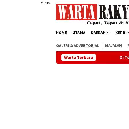
Loncat
tutup
ke
konten
HOME
UTAMA
DAERAH
KEPRI
GALERI & ADVERTORIAL
MAJALAH
Warta Terbaru
Di Tengah Kepadatan Pe