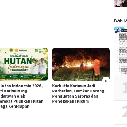
WARTA
»
 Hutan Indonesia 2026,
Karhutla Karimun Jadi
Pemka
ti Karimun Ing
Perhatian, Damkar Dorong
Beasis
ndarsyah Ajak
Penguatan Sarpras dan
Invest
arakat Pulihkan Hutan
Penegakan Hukum
Layan
Jaga Kehidupan