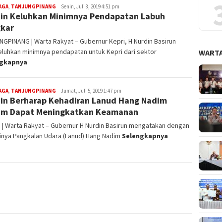
AGA
,
TANJUNGPINANG
Redaksi
Senin, Juli 8, 2019 4:51 pm
in Keluhkan Minimnya Pendapatan Labuh
kar
GPINANG | Warta Rakyat – Gubernur Kepri, H Nurdin Basirun
luhkan minimnya pendapatan untuk Kepri dari sektor
WARTA
ngkapnya
AGA
,
TANJUNGPINANG
Redaksi
Jumat, Juli 5, 2019 1:47 pm
in Berharap Kehadiran Lanud Hang Nadim
am Dapat Meningkatkan Keamanan
 | Warta Rakyat – Gubernur H Nurdin Basirun mengatakan dengan
inya Pangkalan Udara (Lanud) Hang Nadim
Selengkapnya