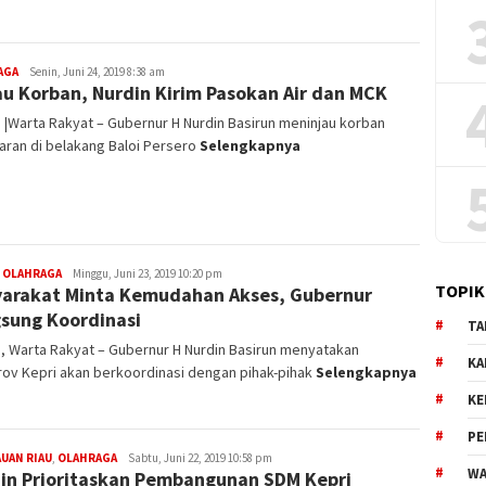
AGA
Redaksi
Senin, Juni 24, 2019 8:38 am
au Korban, Nurdin Kirim Pasokan Air dan MCK
|Warta Rakyat – Gubernur H Nurdin Basirun meninjau korban
aran di belakang Baloi Persero
Selengkapnya
,
OLAHRAGA
Redaksi
Minggu, Juni 23, 2019 10:20 pm
TOPIK
arakat Minta Kemudahan Akses, Gubernur
sung Koordinasi
TA
, Warta Rakyat – Gubernur H Nurdin Basirun menyatakan
KA
ov Kepri akan berkoordinasi dengan pihak-pihak
Selengkapnya
KE
PE
UAN RIAU
,
OLAHRAGA
Redaksi
Sabtu, Juni 22, 2019 10:58 pm
WA
in Prioritaskan Pembangunan SDM Kepri