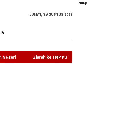
tutup
JUMAT, 7 AGUSTUS 2026
DIA
arah ke TMP Pusara Bhakti, Kodim 0317/TBK Teguhkan Semangat 