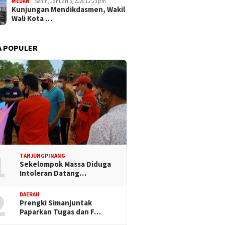
MEDAN
Senin, Januari 5, 2026 12:23 pm
Kunjungan Mendikdasmen, Wakil
Wali Kota …
A POPULER
1
TANJUNGPINANG
Sekelompok Massa Diduga
Intoleran Datang…
2
DAERAH
Prengki Simanjuntak
Paparkan Tugas dan F…