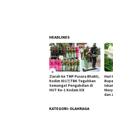
HEADLINES
«
 Tengah Kepadatan
Ziarah ke TMP Pusara Bhakti,
Hari
nduduk, Sungai Lakam
Kodim 0317/TBK Teguhkan
Bupa
ih Menanti Sekolah
Semangat Pengabdian di
Iska
geri
HUT Ke-1 Kodam XIX
Masy
dan 
KATEGORI:
OLAHRAGA