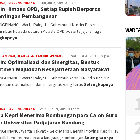
AGA
,
TANJUNGPINANG
Redaksi
Rabu, Juli 3, 2019 10:17 pm
in Himbau OPD, Setiap Rupiah Berporos
entingan Pembangunan
NGPINANG | Warta Rakyat –Gubernur H Nurdin Basirun
WART
imbau kepada seluruh Kepala OPD beserta jajaran agar
ngkapnya
UAN RIAU
,
OLAHRAGA
,
TANJUNGPINANG
Redaksi
Jumat, Juni 28, 2019 10:34 pm
in: Optimalisasi dan Sinergitas, Bentuk
tmen Wujudkan Kesejahteraan Masyarakat
GPINANG | Warta Rakyat – Gubernur Kepri H Nurdin Basirun
akan optimalisasi dan sinergitas yang terus
Selengkapnya
AGA
,
TANJUNGPINANG
Redaksi
Senin, Juni 24, 2019 10:12 pm
a Kepri Menerima Rombongan para Calon Guru
r Universitas Padjajaran Bandung
GPINANG, Warta Rakyat – Sekretaris Daerah Provinsi Kepri H.TS.
Fadillah menerima secara langsung rombongan
Selengkapnya