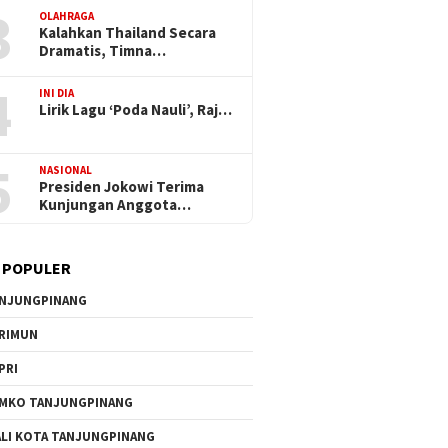
3
OLAHRAGA
Kalahkan Thailand Secara
Dramatis, Timna…
4
INI DIA
Lirik Lagu ‘Poda Nauli’, Raj…
5
NASIONAL
Presiden Jokowi Terima
Kunjungan Anggota…
 POPULER
NJUNGPINANG
RIMUN
PRI
MKO TANJUNGPINANG
LI KOTA TANJUNGPINANG