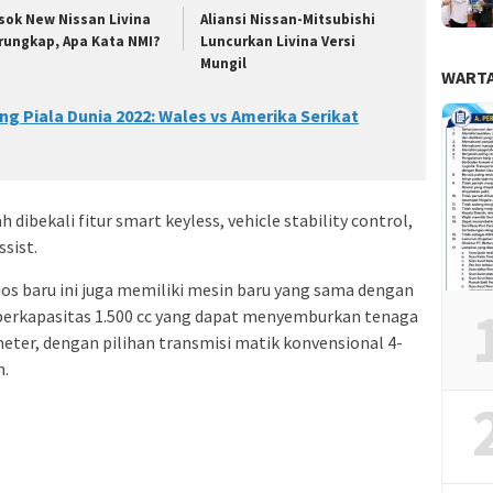
sok New Nissan Livina
Aliansi Nissan-Mitsubishi
rungkap, Apa Kata NMI?
Luncurkan Livina Versi
Mungil
WARTA
ng Piala Dunia 2022: Wales vs Amerika Serikat
h dibekali fitur smart keyless, vehicle stability control,
ssist.
os baru ini juga memiliki mesin baru yang sama dengan
berkapasitas 1.500 cc yang dapat menyemburkan tenaga
meter, dengan pilihan transmisi matik konvensional 4-
n.