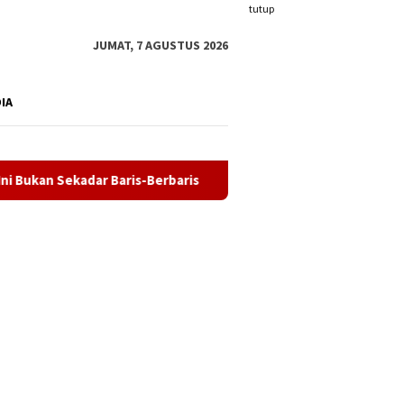
tutup
JUMAT, 7 AGUSTUS 2026
DIA
ar Baris-Berbaris
32 Calon Paskibraka Karimun Mulai Dik