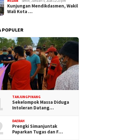
MEDAN
Senin, Januari 5, 2026 12:23 pm
Kunjungan Mendikdasmen, Wakil
Wali Kota …
A POPULER
1
TANJUNGPINANG
Sekelompok Massa Diduga
Intoleran Datang…
2
DAERAH
Prengki Simanjuntak
Paparkan Tugas dan F…