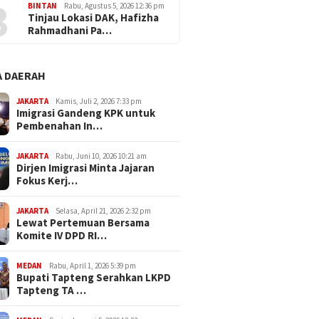
3
BINTAN
Rabu, Agustus 5, 2026 12:36 pm
Tinjau Lokasi DAK, Hafizha
Rahmadhani Pa…
 DAERAH
JAKARTA
Kamis, Juli 2, 2026 7:33 pm
Imigrasi Gandeng KPK untuk
Pembenahan In…
JAKARTA
Rabu, Juni 10, 2026 10:21 am
Dirjen Imigrasi Minta Jajaran
Fokus Kerj…
JAKARTA
Selasa, April 21, 2026 2:32 pm
Lewat Pertemuan Bersama
Komite IV DPD RI…
MEDAN
Rabu, April 1, 2026 5:39 pm
Bupati Tapteng Serahkan LKPD
Tapteng TA …