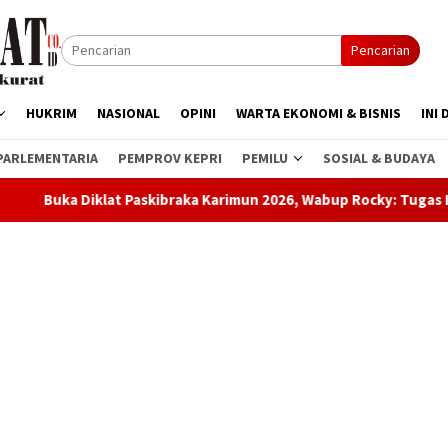
Pencarian
HUKRIM
NASIONAL
OPINI
WARTA EKONOMI & BISNIS
INI 
PARLEMENTARIA
PEMPROV KEPRI
PEMILU
SOSIAL & BUDAYA
lat Paskibraka Karimun 2026, Wabup Rocky: Tugas Ini Bukan Sekad