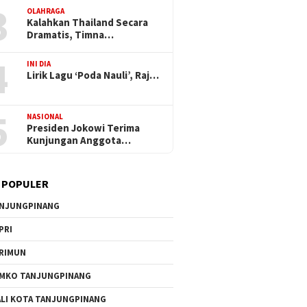
3
OLAHRAGA
Kalahkan Thailand Secara
Dramatis, Timna…
4
INI DIA
Lirik Lagu ‘Poda Nauli’, Raj…
5
NASIONAL
Presiden Jokowi Terima
Kunjungan Anggota…
 POPULER
NJUNGPINANG
PRI
RIMUN
MKO TANJUNGPINANG
LI KOTA TANJUNGPINANG