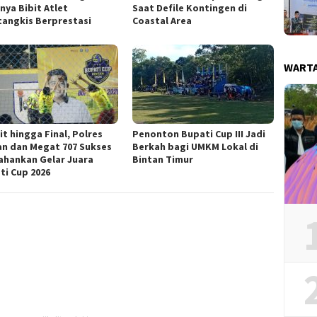
nya Bibit Atlet
Saat Defile Kontingen di
tangkis Berprestasi
Coastal Area
WART
it hingga Final, Polres
Penonton Bupati Cup III Jadi
an dan Megat 707 Sukses
Berkah bagi UMKM Lokal di
ahankan Gelar Juara
Bintan Timur
ti Cup 2026