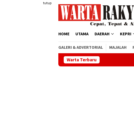
Loncat
tutup
ke
konten
HOME
UTAMA
DAERAH
KEPRI
GALERI & ADVERTORIAL
MAJALAH
Warta Terbaru
Buka Dik