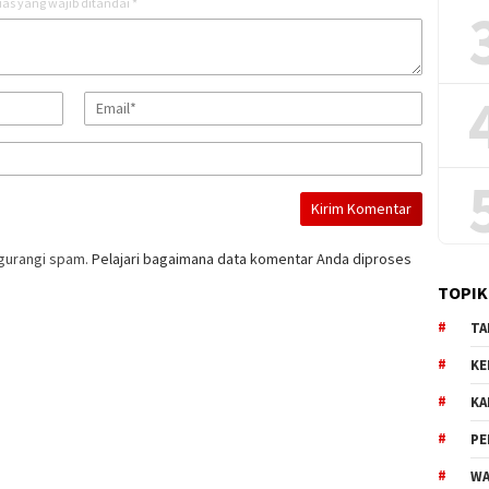
as yang wajib ditandai
*
gurangi spam.
Pelajari bagaimana data komentar Anda diproses
TOPIK
TA
KE
KA
PE
WA