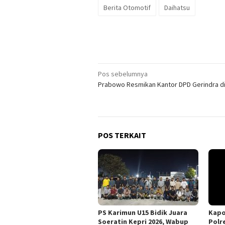
Berita Otomotif
Daihatsu
Navigasi
Pos sebelumnya
Prabowo Resmikan Kantor DPD Gerindra d
pos
POS TERKAIT
PS Karimun U15 Bidik Juara
Kapo
Soeratin Kepri 2026, Wabup
Polr