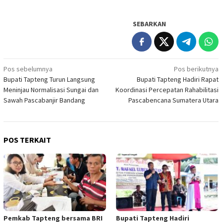
SEBARKAN
Navigasi
Pos sebelumnya
Pos berikutnya
Bupati Tapteng Turun Langsung
Bupati Tapteng Hadiri Rapat
pos
Meninjau Normalisasi Sungai dan
Koordinasi Percepatan Rahabilitasi
Sawah Pascabanjir Bandang
Pascabencana Sumatera Utara
POS TERKAIT
Pemkab Tapteng bersama BRI
Bupati Tapteng Hadiri