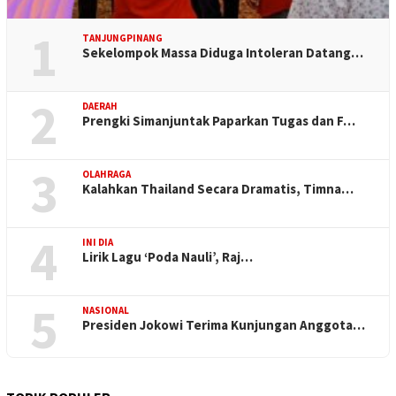
1
TANJUNGPINANG
Sekelompok Massa Diduga Intoleran Datang…
2
DAERAH
Prengki Simanjuntak Paparkan Tugas dan F…
3
OLAHRAGA
Kalahkan Thailand Secara Dramatis, Timna…
4
INI DIA
Lirik Lagu ‘Poda Nauli’, Raj…
5
NASIONAL
Presiden Jokowi Terima Kunjungan Anggota…