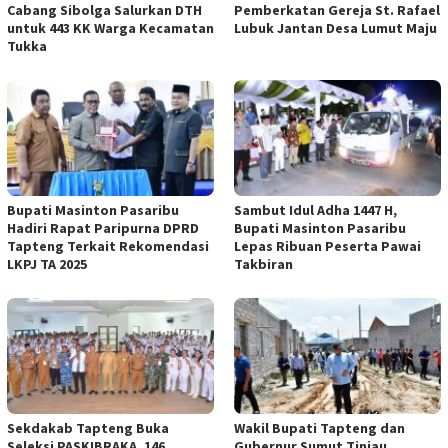
Cabang Sibolga Salurkan DTH
Pemberkatan Gereja St. Rafael
untuk 443 KK Warga Kecamatan
Lubuk Jantan Desa Lumut Maju
Tukka
Bupati Masinton Pasaribu
Sambut Idul Adha 1447 H,
Hadiri Rapat Paripurna DPRD
Bupati Masinton Pasaribu
Tapteng Terkait Rekomendasi
Lepas Ribuan Peserta Pawai
LKPJ TA 2025
Takbiran
Sekdakab Tapteng Buka
Wakil Bupati Tapteng dan
Seleksi PASKIBRAKA, 146
Gubernur Sumut Tinjau