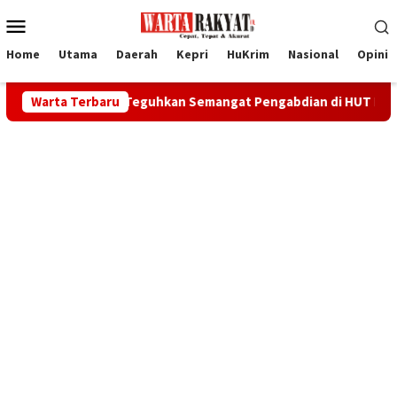
Loncat
Menu
ke
Mobile
konten
Home
Utama
Daerah
Kepri
HuKrim
Nasional
Opini
17/TBK Teguhkan Semangat Pengabdian di HUT Ke-1 Kodam XIX
Warta Terbaru