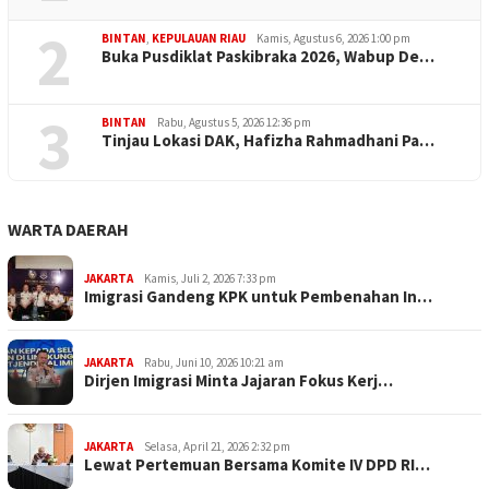
2
BINTAN
,
KEPULAUAN RIAU
Kamis, Agustus 6, 2026 1:00 pm
Buka Pusdiklat Paskibraka 2026, Wabup De…
3
BINTAN
Rabu, Agustus 5, 2026 12:36 pm
Tinjau Lokasi DAK, Hafizha Rahmadhani Pa…
WARTA DAERAH
JAKARTA
Kamis, Juli 2, 2026 7:33 pm
Imigrasi Gandeng KPK untuk Pembenahan In…
JAKARTA
Rabu, Juni 10, 2026 10:21 am
Dirjen Imigrasi Minta Jajaran Fokus Kerj…
JAKARTA
Selasa, April 21, 2026 2:32 pm
Lewat Pertemuan Bersama Komite IV DPD RI…