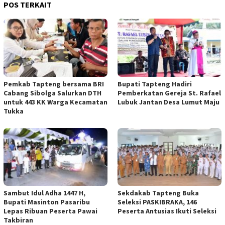
POS TERKAIT
Pemkab Tapteng bersama BRI
Bupati Tapteng Hadiri
Cabang Sibolga Salurkan DTH
Pemberkatan Gereja St. Rafael
untuk 443 KK Warga Kecamatan
Lubuk Jantan Desa Lumut Maju
Tukka
Sambut Idul Adha 1447 H,
Sekdakab Tapteng Buka
Bupati Masinton Pasaribu
Seleksi PASKIBRAKA, 146
Lepas Ribuan Peserta Pawai
Peserta Antusias Ikuti Seleksi
Takbiran