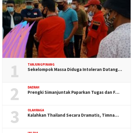
1
TANJUNGPINANG
Sekelompok Massa Diduga Intoleran Datang…
2
DAERAH
Prengki Simanjuntak Paparkan Tugas dan F…
3
OLAHRAGA
Kalahkan Thailand Secara Dramatis, Timna…