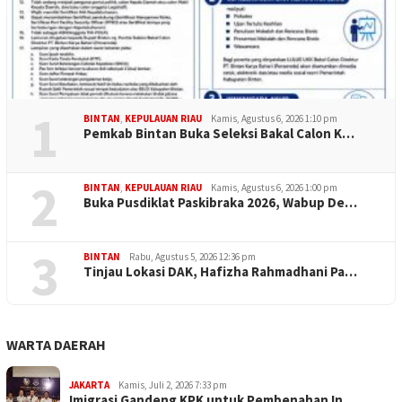
1
BINTAN
,
KEPULAUAN RIAU
Kamis, Agustus 6, 2026 1:10 pm
Pemkab Bintan Buka Seleksi Bakal Calon K…
2
BINTAN
,
KEPULAUAN RIAU
Kamis, Agustus 6, 2026 1:00 pm
Buka Pusdiklat Paskibraka 2026, Wabup De…
3
BINTAN
Rabu, Agustus 5, 2026 12:36 pm
Tinjau Lokasi DAK, Hafizha Rahmadhani Pa…
WARTA DAERAH
JAKARTA
Kamis, Juli 2, 2026 7:33 pm
Imigrasi Gandeng KPK untuk Pembenahan In…