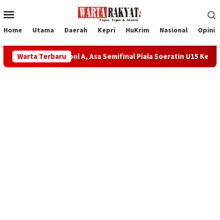
Loncat
Menu
ke
Mobile
konten
Home
Utama
Daerah
Kepri
HuKrim
Nasional
Opini
sar Pool A, Asa Semifinal Piala Soeratin U15 Kepri Makin Terbu
Warta Terbaru