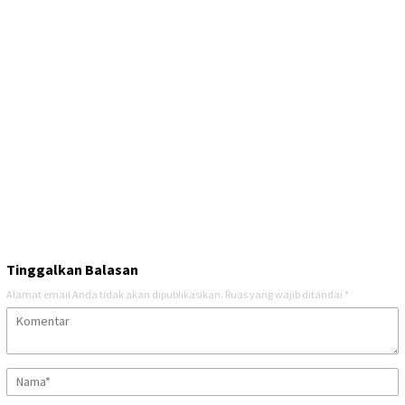
Tinggalkan Balasan
Alamat email Anda tidak akan dipublikasikan.
Ruas yang wajib ditandai
*