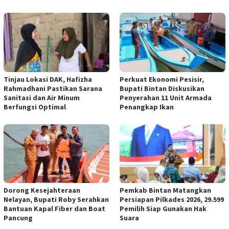
Tinjau Lokasi DAK, Hafizha
Perkuat Ekonomi Pesisir,
Rahmadhani Pastikan Sarana
Bupati Bintan Diskusikan
Sanitasi dan Air Minum
Penyerahan 11 Unit Armada
Berfungsi Optimal
Penangkap Ikan
Dorong Kesejahteraan
Pemkab Bintan Matangkan
Nelayan, Bupati Roby Serahkan
Persiapan Pilkades 2026, 29.599
Bantuan Kapal Fiber dan Boat
Pemilih Siap Gunakan Hak
Pancung
Suara