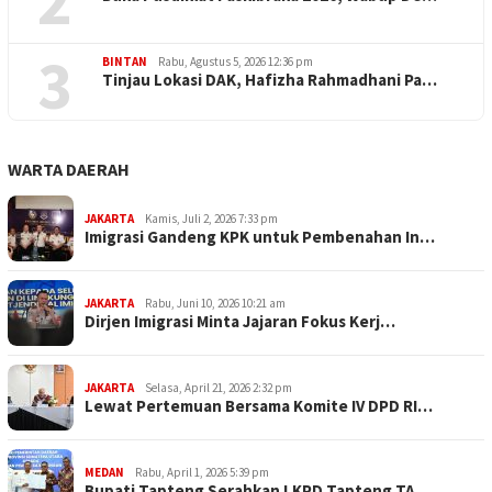
2
3
BINTAN
Rabu, Agustus 5, 2026 12:36 pm
Tinjau Lokasi DAK, Hafizha Rahmadhani Pa…
WARTA DAERAH
JAKARTA
Kamis, Juli 2, 2026 7:33 pm
Imigrasi Gandeng KPK untuk Pembenahan In…
JAKARTA
Rabu, Juni 10, 2026 10:21 am
Dirjen Imigrasi Minta Jajaran Fokus Kerj…
JAKARTA
Selasa, April 21, 2026 2:32 pm
Lewat Pertemuan Bersama Komite IV DPD RI…
MEDAN
Rabu, April 1, 2026 5:39 pm
Bupati Tapteng Serahkan LKPD Tapteng TA …