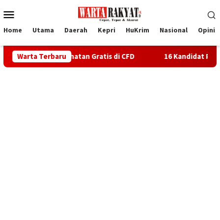
Loncat
Menu
ke
Mobile
konten
Home
Utama
Daerah
Kepri
HuKrim
Nasional
Opini
 Kesehatan Gratis di CFD
Warta Terbaru
16 Kandidat Pimpinan BAZNAS Ka