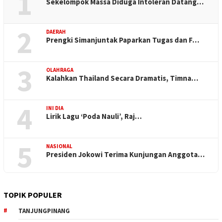
1
Sekelompok Massa Diduga Intoleran Datang…
2
DAERAH
Prengki Simanjuntak Paparkan Tugas dan F…
3
OLAHRAGA
Kalahkan Thailand Secara Dramatis, Timna…
4
INI DIA
Lirik Lagu ‘Poda Nauli’, Raj…
5
NASIONAL
Presiden Jokowi Terima Kunjungan Anggota…
TOPIK POPULER
TANJUNGPINANG