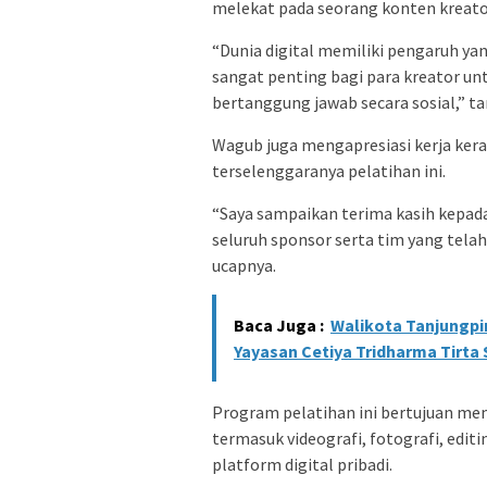
melekat pada seorang konten kreator d
“Dunia digital memiliki pengaruh ya
sangat penting bagi para kreator u
bertanggung jawab secara sosial,” t
Wagub juga mengapresiasi kerja kera
terselenggaranya pelatihan ini.
“Saya sampaikan terima kasih kepad
seluruh sponsor serta tim yang tela
ucapnya.
Baca Juga :
Walikota Tanjungp
Yayasan Cetiya Tridharma Tirta
Program pelatihan ini bertujuan mem
termasuk videografi, fotografi, edit
platform digital pribadi.