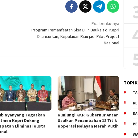
Pos berikutnya
:
Program Pemanfaatan Sisa Bijih Bauksit di Kepri
a
Diluncurkan, Kepulauan Riau jadi Pilot Project
Nasional
TOPIK
TA
KE
KA
b Nyanyang Tegaskan
Kunjungi KKP, Gubernur Ansar
tmen Kepri Dukung
Usulkan Penambahan 18 Titik
PE
epatan Eliminasi Kusta
Koperasi Nelayan Merah Putih
onal
WA