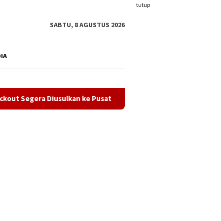
tutup
SABTU, 8 AGUSTUS 2026
DIA
iusulkan ke Pusat
Semarak HUT ke-81 RI, Imigrasi Karimu