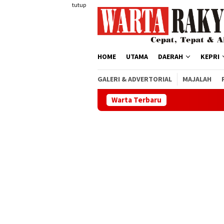
Loncat
tutup
ke
konten
HOME
UTAMA
DAERAH
KEPRI
GALERI & ADVERTORIAL
MAJALAH
Warta Terbaru
PLN Kari