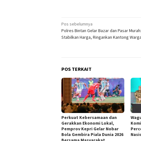
Navigasi
Pos sebelumnya
Polres Bintan Gelar Bazar dan Pasar Murah
pos
Stabilkan Harga, Ringankan Kantong Warg
POS TERKAIT
Perkuat Kebersamaan dan
Wagu
Gerakkan Ekonomi Lokal,
Komi
Pemprov Kepri Gelar Nobar
Perc
Bola Gembira Piala Dunia 2026
Nasi
Bersama Masyarakat