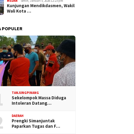
MEDAN
Senin, Januari 5, 2026 12:23 pm
Kunjungan Mendikdasmen, Wakil
Wali Kota …
A POPULER
1
TANJUNGPINANG
Sekelompok Massa Diduga
Intoleran Datang…
2
DAERAH
Prengki Simanjuntak
Paparkan Tugas dan F…