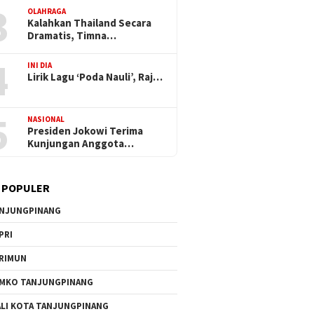
3
OLAHRAGA
Kalahkan Thailand Secara
Dramatis, Timna…
4
INI DIA
Lirik Lagu ‘Poda Nauli’, Raj…
5
NASIONAL
Presiden Jokowi Terima
Kunjungan Anggota…
 POPULER
NJUNGPINANG
PRI
RIMUN
MKO TANJUNGPINANG
LI KOTA TANJUNGPINANG