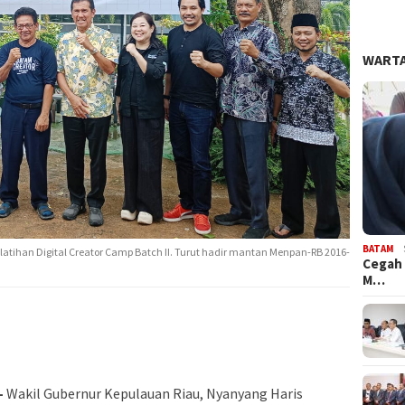
WARTA
BATAM
tihan Digital Creator Camp Batch II. Turut hadir mantan Menpan-RB 2016-
Cegah 
M…
–
Wakil Gubernur Kepulauan Riau, Nyanyang Haris