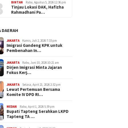
3
BINTAN
Rabu, Agustus 5, 2026 12:36 pm
Tinjau Lokasi DAK, Hafizha
Rahmadhani Pa…
 DAERAH
JAKARTA
Kamis, Juli 2, 2026 7:33 pm
Imigrasi Gandeng KPK untuk
Pembenahan In…
JAKARTA
Rabu, Juni 10, 2026 10:21 am
Dirjen Imigrasi Minta Jajaran
Fokus Kerj…
JAKARTA
Selasa, April 21, 2026 2:32 pm
Lewat Pertemuan Bersama
Komite IV DPD RI…
MEDAN
Rabu, April 1, 2026 5:39 pm
Bupati Tapteng Serahkan LKPD
Tapteng TA …