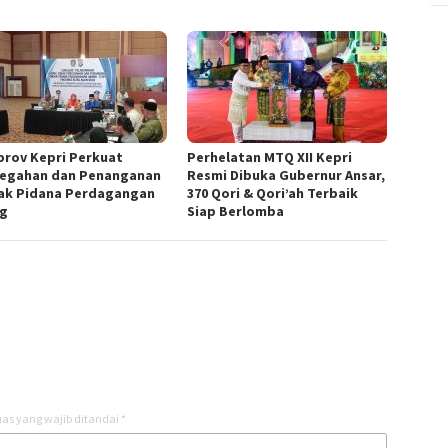
rov Kepri Perkuat
Perhelatan MTQ XII Kepri
egahan dan Penanganan
Resmi Dibuka Gubernur Ansar,
ak Pidana Perdagangan
370 Qori & Qori’ah Terbaik
g
Siap Berlomba
as yang wajib ditandai
*