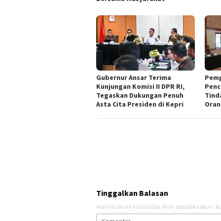
Gubernur Ansar Terima
Pemp
Kunjungan Komisi II DPR RI,
Penc
Tegaskan Dukungan Penuh
Tind
Asta Cita Presiden di Kepri
Oran
Tinggalkan Balasan
Alamat email Anda tidak akan dipublikasikan.
Ru