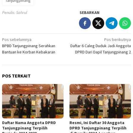
Tanjungpinang
Penulis: Sahrul
SEBARKAN
Navigasi
Pos sebelumnya
Pos berikutnya
BPBD Tanjungpinang Serahkan
Daftar 6 Caleg Duduk Jadi Anggota
pos
Bantuan ke Korban Kebakaran
DPRD Dari Dapil Tanjungpinang 2
POS TERKAIT
Daftar Nama Anggota DPRD
Resmi, Ini Daftar 30 Anggota
Tanjungpinang Terpilih
DPRD Tanjungpinang Terpilih