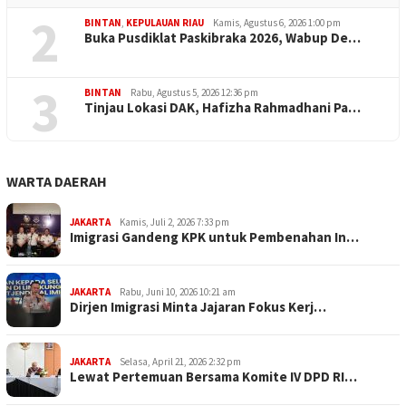
2
BINTAN
,
KEPULAUAN RIAU
Kamis, Agustus 6, 2026 1:00 pm
Buka Pusdiklat Paskibraka 2026, Wabup De…
3
BINTAN
Rabu, Agustus 5, 2026 12:36 pm
Tinjau Lokasi DAK, Hafizha Rahmadhani Pa…
WARTA DAERAH
JAKARTA
Kamis, Juli 2, 2026 7:33 pm
Imigrasi Gandeng KPK untuk Pembenahan In…
JAKARTA
Rabu, Juni 10, 2026 10:21 am
Dirjen Imigrasi Minta Jajaran Fokus Kerj…
JAKARTA
Selasa, April 21, 2026 2:32 pm
Lewat Pertemuan Bersama Komite IV DPD RI…