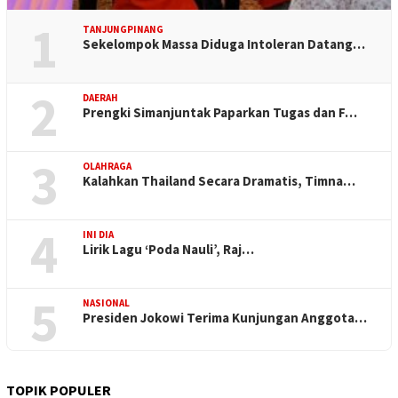
1
TANJUNGPINANG
Sekelompok Massa Diduga Intoleran Datang…
2
DAERAH
Prengki Simanjuntak Paparkan Tugas dan F…
3
OLAHRAGA
Kalahkan Thailand Secara Dramatis, Timna…
4
INI DIA
Lirik Lagu ‘Poda Nauli’, Raj…
5
NASIONAL
Presiden Jokowi Terima Kunjungan Anggota…
TOPIK POPULER