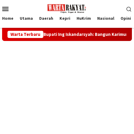
Loncat
Menu
ke
Mobile
konten
Home
Utama
Daerah
Kepri
HuKrim
Nasional
Opini
81 RI, Bupati Ing Iskandarsyah: Bangun Karimun dengan Kekuata
Warta Terbaru