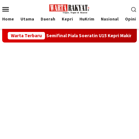
Loncat
Menu
ke
Mobile
konten
Home
Utama
Daerah
Kepri
HuKrim
Nasional
Opini
sa Semifinal Piala Soeratin U15 Kepri Makin Terbuka
Warta Terbaru
Pia