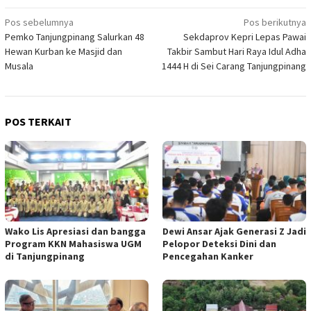
Navigasi
Pos sebelumnya
Pos berikutnya
Pemko Tanjungpinang Salurkan 48
Sekdaprov Kepri Lepas Pawai
pos
Hewan Kurban ke Masjid dan
Takbir Sambut Hari Raya Idul Adha
Musala
1444 H di Sei Carang Tanjungpinang
POS TERKAIT
Wako Lis Apresiasi dan bangga
Dewi Ansar Ajak Generasi Z Jadi
Program KKN Mahasiswa UGM
Pelopor Deteksi Dini dan
di Tanjungpinang
Pencegahan Kanker