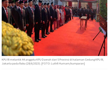
KPU RI melantik 44 anggota KPU Daerah dari 5 Provinsi di halaman Gedung KPU RI,
Jakarta pada Rabu (28/6/2023). [FOTO: Luthfi Humam/kumparan]