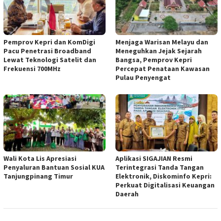
Pemprov Kepri dan KomDigi
Menjaga Warisan Melayu dan
Pacu Penetrasi Broadband
Meneguhkan Jejak Sejarah
Lewat Teknologi Satelit dan
Bangsa, Pemprov Kepri
Frekuensi 700MHz
Percepat Penataan Kawasan
Pulau Penyengat
Wali Kota Lis Apresiasi
Aplikasi SIGAJIAN Resmi
Penyaluran Bantuan Sosial KUA
Terintegrasi Tanda Tangan
Tanjungpinang Timur
Elektronik, Diskominfo Kepri:
Perkuat Digitalisasi Keuangan
Daerah