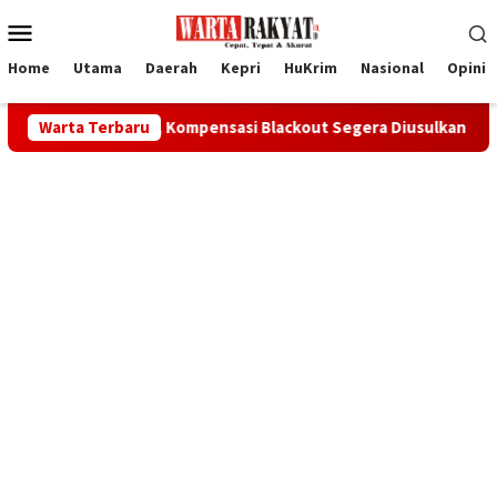
Loncat
Menu
ke
Mobile
konten
Home
Utama
Daerah
Kepri
HuKrim
Nasional
Opini
anggan, Kompensasi Blackout Segera Diusulkan ke Pusat
Warta Terbaru
S