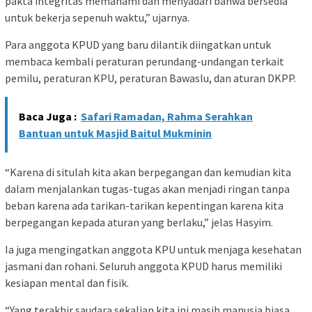
pakta integritas memahami dan menyadari bahwa bersedia
untuk bekerja sepenuh waktu,” ujarnya.
Para anggota KPUD yang baru dilantik diingatkan untuk
membaca kembali peraturan perundang-undangan terkait
pemilu, peraturan KPU, peraturan Bawaslu, dan aturan DKPP.
Baca Juga :
Safari Ramadan, Rahma Serahkan
Bantuan untuk Masjid Baitul Mukminin
“Karena di situlah kita akan berpegangan dan kemudian kita
dalam menjalankan tugas-tugas akan menjadi ringan tanpa
beban karena ada tarikan-tarikan kepentingan karena kita
berpegangan kepada aturan yang berlaku,” jelas Hasyim.
Ia juga mengingatkan anggota KPU untuk menjaga kesehatan
jasmani dan rohani. Seluruh anggota KPUD harus memiliki
kesiapan mental dan fisik.
“Yang terakhir saudara sekalian kita ini masih manusia biasa,