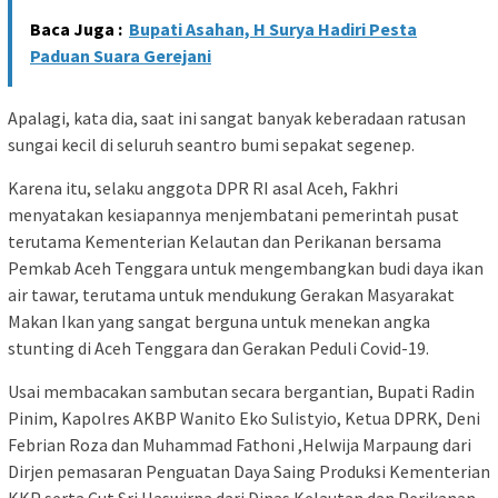
Baca Juga :
Bupati Asahan, H Surya Hadiri Pesta
Paduan Suara Gerejani
Apalagi, kata dia, saat ini sangat banyak keberadaan ratusan
sungai kecil di seluruh seantro bumi sepakat segenep.
Karena itu, selaku anggota DPR RI asal Aceh, Fakhri
menyatakan kesiapannya menjembatani pemerintah pusat
terutama Kementerian Kelautan dan Perikanan bersama
Pemkab Aceh Tenggara untuk mengembangkan budi daya ikan
air tawar, terutama untuk mendukung Gerakan Masyarakat
Makan Ikan yang sangat berguna untuk menekan angka
stunting di Aceh Tenggara dan Gerakan Peduli Covid-19.
Usai membacakan sambutan secara bergantian, Bupati Radin
Pinim, Kapolres AKBP Wanito Eko Sulistyio, Ketua DPRK, Deni
Febrian Roza dan Muhammad Fathoni ,Helwija Marpaung dari
Dirjen pemasaran Penguatan Daya Saing Produksi Kementerian
KKP serta Cut Sri Haswirna dari Dinas Kelautan dan Perikanan