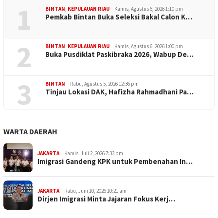
1
BINTAN
,
KEPULAUAN RIAU
Kamis, Agustus 6, 2026 1:10 pm
Pemkab Bintan Buka Seleksi Bakal Calon K…
2
BINTAN
,
KEPULAUAN RIAU
Kamis, Agustus 6, 2026 1:00 pm
Buka Pusdiklat Paskibraka 2026, Wabup De…
3
BINTAN
Rabu, Agustus 5, 2026 12:36 pm
Tinjau Lokasi DAK, Hafizha Rahmadhani Pa…
WARTA DAERAH
JAKARTA
Kamis, Juli 2, 2026 7:33 pm
Imigrasi Gandeng KPK untuk Pembenahan In…
JAKARTA
Rabu, Juni 10, 2026 10:21 am
Dirjen Imigrasi Minta Jajaran Fokus Kerj…