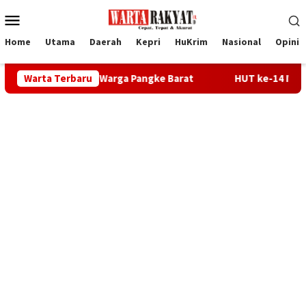
Loncat
Menu
ke
Mobile
konten
Home
Utama
Daerah
Kepri
HuKrim
Nasional
Opini
kum Warga Pangke Barat
Warta Terbaru
HUT ke-14 IWO, Kajari Karimun D