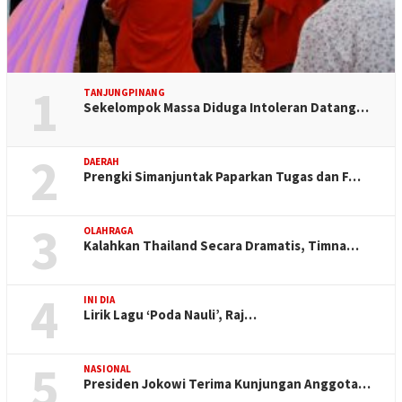
1
TANJUNGPINANG
Sekelompok Massa Diduga Intoleran Datang…
2
DAERAH
Prengki Simanjuntak Paparkan Tugas dan F…
3
OLAHRAGA
Kalahkan Thailand Secara Dramatis, Timna…
4
INI DIA
Lirik Lagu ‘Poda Nauli’, Raj…
5
NASIONAL
Presiden Jokowi Terima Kunjungan Anggota…