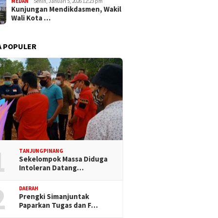
MEDAN
Senin, Januari 5, 2026 12:23 pm
Kunjungan Mendikdasmen, Wakil
Wali Kota …
A POPULER
1
TANJUNGPINANG
Sekelompok Massa Diduga
Intoleran Datang…
2
DAERAH
Prengki Simanjuntak
Paparkan Tugas dan F…