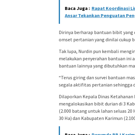
Baca Juga :
Rapat Koordinasi Lin
Ansar Tekankan Penguatan Pen
Dirinya berharap bantuan bibit yan
omset pertanian yang dinilai cukup ba
Tak lupa, Nurdin pun kembali mengi
melakukan penyerahan bantuan ini a
bantuan lainnya yang dibutuhkan ma
“Terus giring dan survei bantuan ma
segala aktifitas pertanian sehingga 
Dilaporkan Kepala Dinas Ketahanan P
mengalokasikan bibit durian di 3 K
(2.000 batang untuk lahan seluas 20 
30 Ha) dan Kabupaten Karimun (2.100
Baca Juga :
Perumda BBJ Karim