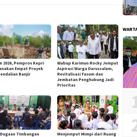
WART
n 2026, Pemprov Kepri
Wabup Karimun Rocky Jemput
anakan Empat Proyek
Aspirasi Warga Darussalam,
endalian Banjir
Revitalisasi Fasum dan
Jembatan Penghubung Jadi
Prioritas
l Dugaan Timbangan
Menjemput Mimpi dari Ruang