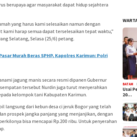
us berupaya agar masyarakat dapat hidup sejahtera
WARTA
rumah yang harus kami selesaikan namun dengan
t kami harap semua dapat terselesaikan tepat waktu,”
ang Selatang, Selasa (25/6) petang.
Pasar Murah Beras SPHP, Kapolres Karimun: Polri
tanami jagung manis secara resmi dipanen Gubernur
BATAM
kesempatan tersebut Nurdin juga turut menyerahkan
Usai P
 kepada kelompok tani Kabupaten Karimun.
20…
il langsung dari kebun desa ci jeruk Bogor yang telah
dan prospek jangka panjang yang menjanjikan, dengan
 perkilonya bisa mencapai Rp.200 ribu. Untuk penyerahan
ap.