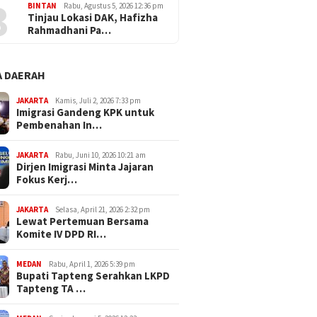
3
BINTAN
Rabu, Agustus 5, 2026 12:36 pm
Tinjau Lokasi DAK, Hafizha
Rahmadhani Pa…
 DAERAH
JAKARTA
Kamis, Juli 2, 2026 7:33 pm
Imigrasi Gandeng KPK untuk
Pembenahan In…
JAKARTA
Rabu, Juni 10, 2026 10:21 am
Dirjen Imigrasi Minta Jajaran
Fokus Kerj…
JAKARTA
Selasa, April 21, 2026 2:32 pm
Lewat Pertemuan Bersama
Komite IV DPD RI…
MEDAN
Rabu, April 1, 2026 5:39 pm
Bupati Tapteng Serahkan LKPD
Tapteng TA …