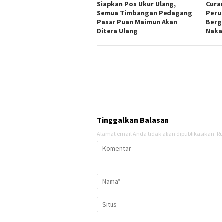
Siapkan Pos Ukur Ulang,
Cura
Semua Timbangan Pedagang
Peru
Pasar Puan Maimun Akan
Berg
Ditera Ulang
Naka
Tinggalkan Balasan
Alamat email Anda tidak akan dipublikasikan.
Ru