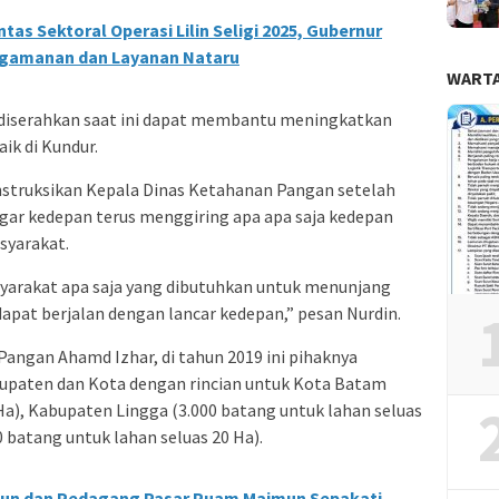
tas Sektoral Operasi Lilin Seligi 2025, Gubernur
gamanan dan Layanan Nataru
WARTA
g diserahkan saat ini dapat membantu meningkatkan
ik di Kundur.
nstruksikan Kepala Dinas Ketahanan Pangan setelah
gar kedepan terus menggiring apa apa saja kedepan
syarakat.
syarakat apa saja yang dibutuhkan untuk menunjang
dapat berjalan dengan lancar kedepan,” pesan Nurdin.
angan Ahamd Izhar, di tahun 2019 ini pihaknya
abupaten dan Kota dengan rincian untuk Kota Batam
Ha), Kabupaten Lingga (3.000 batang untuk lahan seluas
 batang untuk lahan seluas 20 Ha).
un dan Pedagang Pasar Puam Maimun Sepakati