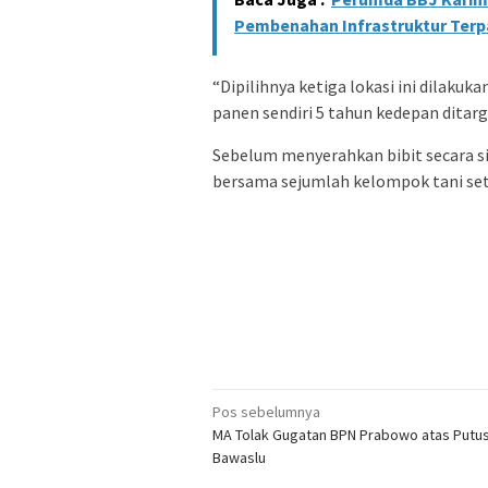
Pembenahan Infrastruktur Ter
“Dipilihnya ketiga lokasi ini dilaku
panen sendiri 5 tahun kedepan ditar
Sebelum menyerahkan bibit secara s
bersama sejumlah kelompok tani se
Navigasi
Pos sebelumnya
MA Tolak Gugatan BPN Prabowo atas Putu
pos
Bawaslu