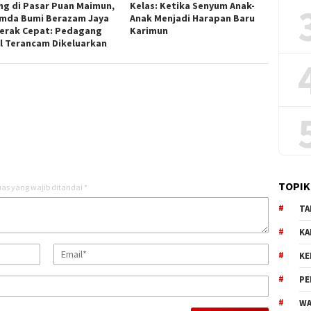
ng di Pasar Puan Maimun,
Kelas: Ketika Senyum Anak-
mda Bumi Berazam Jaya
Anak Menjadi Harapan Baru
erak Cepat: Pedagang
Karimun
l Terancam Dikeluarkan
TOPIK
as yang wajib ditandai
*
TA
KA
KE
PE
WA