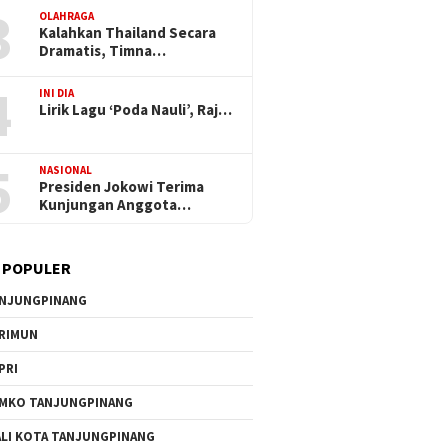
3
OLAHRAGA
Kalahkan Thailand Secara
Dramatis, Timna…
4
INI DIA
Lirik Lagu ‘Poda Nauli’, Raj…
5
NASIONAL
Presiden Jokowi Terima
Kunjungan Anggota…
 POPULER
NJUNGPINANG
RIMUN
PRI
MKO TANJUNGPINANG
LI KOTA TANJUNGPINANG