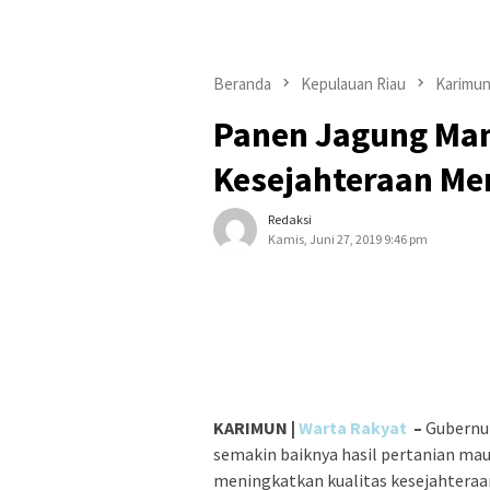
Beranda
Kepulauan Riau
Karimu
Panen Jagung Man
Kesejahteraan Me
Redaksi
Kamis, Juni 27, 2019 9:46 pm
KARIMUN |
Warta Rakyat
–
Gubernur
semakin baiknya hasil pertanian mau
meningkatkan kualitas kesejahteraa