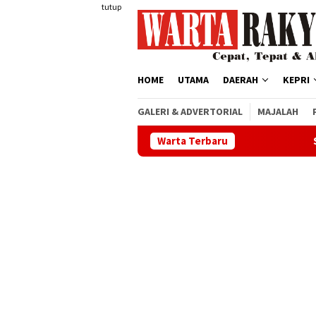
Loncat
tutup
ke
konten
HOME
UTAMA
DAERAH
KEPRI
GALERI & ADVERTORIAL
MAJALAH
Warta Terbaru
Satlantas Polre