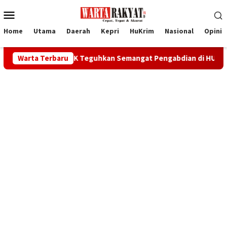
Loncat
Menu
ke
Mobile
konten
Home
Utama
Daerah
Kepri
HuKrim
Nasional
Opini
odim 0317/TBK Teguhkan Semangat Pengabdian di HUT Ke-1 Kodam
Warta Terbaru