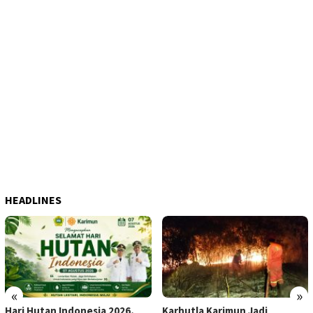
HEADLINES
«
»
Hari Hutan Indonesia 2026,
Karhutla Karimun Jadi