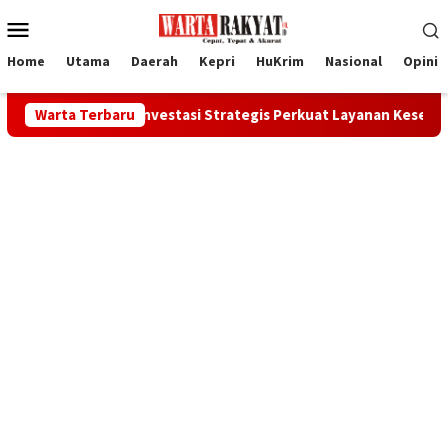
Loncat
Menu
ke
Mobile
konten
Home
Utama
Daerah
Kepri
HuKrim
Nasional
Opini
esialis, Investasi Strategis Perkuat Layanan Kesehatan Daerah
Warta Terbaru