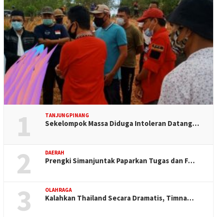
1
TANJUNGPINANG
Sekelompok Massa Diduga Intoleran Datang…
2
DAERAH
Prengki Simanjuntak Paparkan Tugas dan F…
3
OLAHRAGA
Kalahkan Thailand Secara Dramatis, Timna…