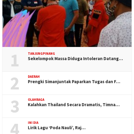
1
TANJUNGPINANG
Sekelompok Massa Diduga Intoleran Datang…
2
DAERAH
Prengki Simanjuntak Paparkan Tugas dan F…
3
OLAHRAGA
Kalahkan Thailand Secara Dramatis, Timna…
4
INI DIA
Lirik Lagu ‘Poda Nauli’, Raj…