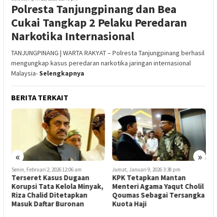
Polresta Tanjungpinang dan Bea
Cukai Tangkap 2 Pelaku Peredaran
Narkotika Internasional
TANJUNGPINANG | WARTA RAKYAT – Polresta Tanjungpinang berhasil
mengungkap kasus peredaran narkotika jaringan internasional
Malaysia-
Selengkapnya
BERITA TERKAIT
«
»
Senin, Februari 2, 2026 12:06 am
Jumat, Januari 9, 2026 3:38 pm
S
t
Terseret Kasus Dugaan
KPK Tetapkan Mantan
B
Korupsi Tata Kelola Minyak,
Menteri Agama Yaqut Cholil
d
Riza Chalid Ditetapkan
Qoumas Sebagai Tersangka
Masuk Daftar Buronan
Kuota Haji
P
n