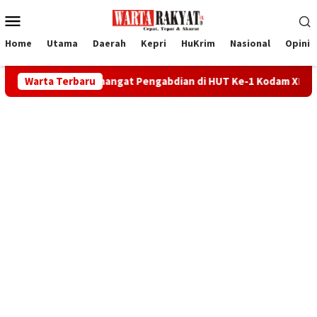
Loncat
Menu
ke
Mobile
konten
Home
Utama
Daerah
Kepri
HuKrim
Nasional
Opini
hkan Semangat Pengabdian di HUT Ke-1 Kodam XIX
Warta Terbaru
Hari H