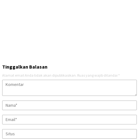
Tinggalkan Balasan
Alamat email Anda tidak akan dipublikasikan.
Ruas yang wajib ditandai
*