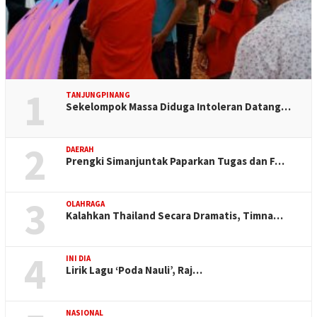
1
TANJUNGPINANG
Sekelompok Massa Diduga Intoleran Datang…
2
DAERAH
Prengki Simanjuntak Paparkan Tugas dan F…
3
OLAHRAGA
Kalahkan Thailand Secara Dramatis, Timna…
4
INI DIA
Lirik Lagu ‘Poda Nauli’, Raj…
NASIONAL