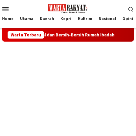
Loncat
Menu
ke
Mobile
konten
Home
Utama
Daerah
Kepri
HuKrim
Nasional
Opini
Sosial dan Bersih-Bersih Rumah Ibadah
Warta Terbaru
Bupati Iskandarsy