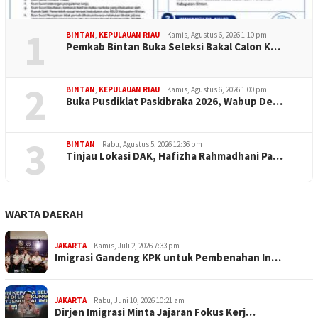
1
BINTAN
,
KEPULAUAN RIAU
Kamis, Agustus 6, 2026 1:10 pm
Pemkab Bintan Buka Seleksi Bakal Calon K…
2
BINTAN
,
KEPULAUAN RIAU
Kamis, Agustus 6, 2026 1:00 pm
Buka Pusdiklat Paskibraka 2026, Wabup De…
3
BINTAN
Rabu, Agustus 5, 2026 12:36 pm
Tinjau Lokasi DAK, Hafizha Rahmadhani Pa…
WARTA DAERAH
JAKARTA
Kamis, Juli 2, 2026 7:33 pm
Imigrasi Gandeng KPK untuk Pembenahan In…
JAKARTA
Rabu, Juni 10, 2026 10:21 am
Dirjen Imigrasi Minta Jajaran Fokus Kerj…