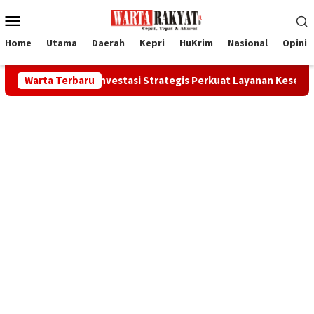
Loncat
Menu
ke
Mobile
konten
Home
Utama
Daerah
Kepri
HuKrim
Nasional
Opini
, Investasi Strategis Perkuat Layanan Kesehatan Daerah
Warta Terbaru