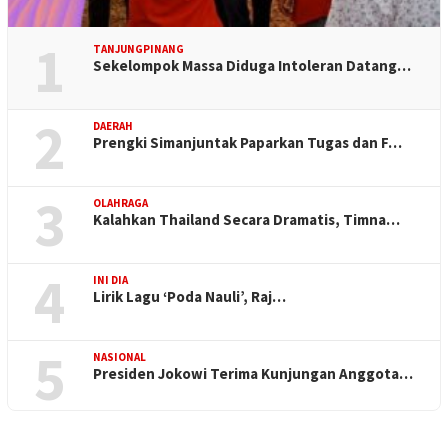
1
TANJUNGPINANG
Sekelompok Massa Diduga Intoleran Datang…
2
DAERAH
Prengki Simanjuntak Paparkan Tugas dan F…
3
OLAHRAGA
Kalahkan Thailand Secara Dramatis, Timna…
4
INI DIA
Lirik Lagu ‘Poda Nauli’, Raj…
5
NASIONAL
Presiden Jokowi Terima Kunjungan Anggota…