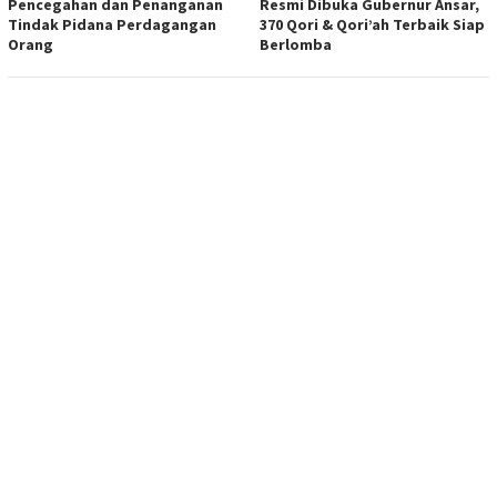
Pencegahan dan Penanganan
Resmi Dibuka Gubernur Ansar,
Tindak Pidana Perdagangan
370 Qori & Qori’ah Terbaik Siap
Orang
Berlomba