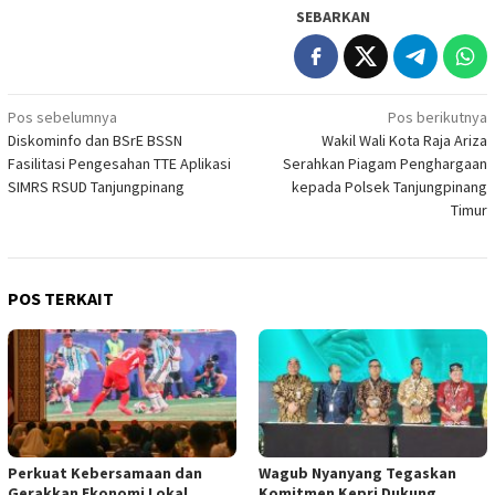
SEBARKAN
Navigasi
Pos sebelumnya
Pos berikutnya
Diskominfo dan BSrE BSSN
Wakil Wali Kota Raja Ariza
pos
Fasilitasi Pengesahan TTE Aplikasi
Serahkan Piagam Penghargaan
SIMRS RSUD Tanjungpinang
kepada Polsek Tanjungpinang
Timur
POS TERKAIT
Perkuat Kebersamaan dan
Wagub Nyanyang Tegaskan
Gerakkan Ekonomi Lokal,
Komitmen Kepri Dukung