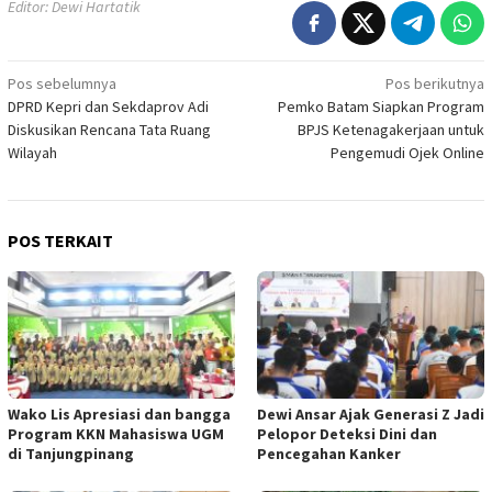
Editor: Dewi Hartatik
Navigasi
Pos sebelumnya
Pos berikutnya
DPRD Kepri dan Sekdaprov Adi
Pemko Batam Siapkan Program
pos
Diskusikan Rencana Tata Ruang
BPJS Ketenagakerjaan untuk
Wilayah
Pengemudi Ojek Online
POS TERKAIT
Wako Lis Apresiasi dan bangga
Dewi Ansar Ajak Generasi Z Jadi
Program KKN Mahasiswa UGM
Pelopor Deteksi Dini dan
di Tanjungpinang
Pencegahan Kanker