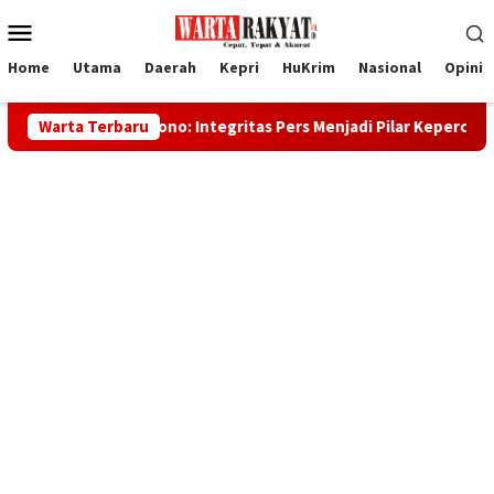
Loncat
Menu
ke
Mobile
konten
Home
Utama
Daerah
Kepri
HuKrim
Nasional
Opini
caksono: Integritas Pers Menjadi Pilar Kepercayaan Publik
Warta Terbaru