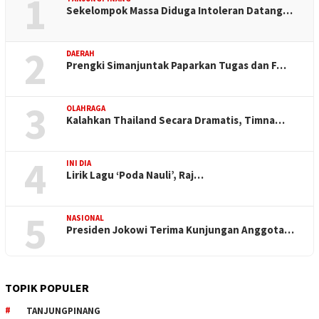
1
Sekelompok Massa Diduga Intoleran Datang…
2
DAERAH
Prengki Simanjuntak Paparkan Tugas dan F…
3
OLAHRAGA
Kalahkan Thailand Secara Dramatis, Timna…
4
INI DIA
Lirik Lagu ‘Poda Nauli’, Raj…
5
NASIONAL
Presiden Jokowi Terima Kunjungan Anggota…
TOPIK POPULER
TANJUNGPINANG