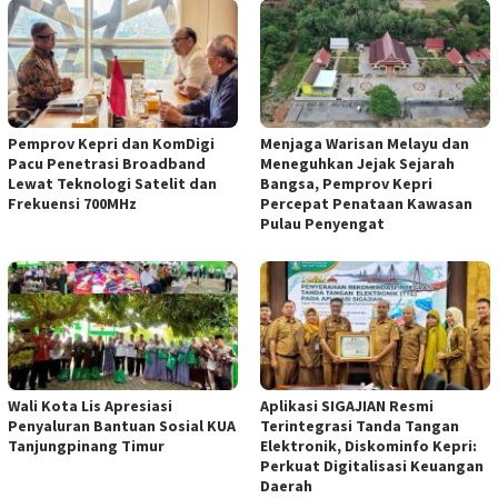
Pemprov Kepri dan KomDigi
Menjaga Warisan Melayu dan
Pacu Penetrasi Broadband
Meneguhkan Jejak Sejarah
Lewat Teknologi Satelit dan
Bangsa, Pemprov Kepri
Frekuensi 700MHz
Percepat Penataan Kawasan
Pulau Penyengat
Wali Kota Lis Apresiasi
Aplikasi SIGAJIAN Resmi
Penyaluran Bantuan Sosial KUA
Terintegrasi Tanda Tangan
Tanjungpinang Timur
Elektronik, Diskominfo Kepri:
Perkuat Digitalisasi Keuangan
Daerah