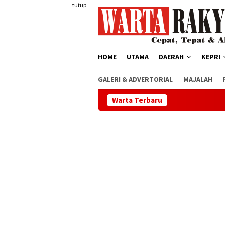
Loncat
tutup
ke
konten
HOME
UTAMA
DAERAH
KEPRI
GALERI & ADVERTORIAL
MAJALAH
Warta Terbaru
Semarak HUT ke-8