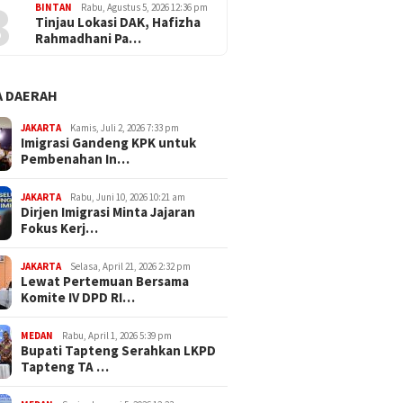
3
BINTAN
Rabu, Agustus 5, 2026 12:36 pm
Tinjau Lokasi DAK, Hafizha
Rahmadhani Pa…
 DAERAH
JAKARTA
Kamis, Juli 2, 2026 7:33 pm
Imigrasi Gandeng KPK untuk
Pembenahan In…
JAKARTA
Rabu, Juni 10, 2026 10:21 am
Dirjen Imigrasi Minta Jajaran
Fokus Kerj…
JAKARTA
Selasa, April 21, 2026 2:32 pm
Lewat Pertemuan Bersama
Komite IV DPD RI…
MEDAN
Rabu, April 1, 2026 5:39 pm
Bupati Tapteng Serahkan LKPD
Tapteng TA …