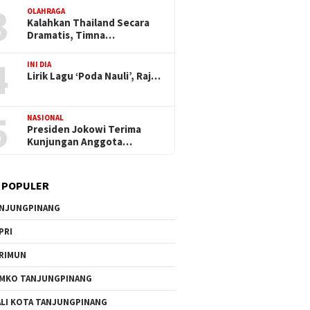
3
OLAHRAGA
Kalahkan Thailand Secara
Dramatis, Timna…
4
INI DIA
Lirik Lagu ‘Poda Nauli’, Raj…
5
NASIONAL
Presiden Jokowi Terima
Kunjungan Anggota…
 POPULER
NJUNGPINANG
PRI
RIMUN
MKO TANJUNGPINANG
LI KOTA TANJUNGPINANG