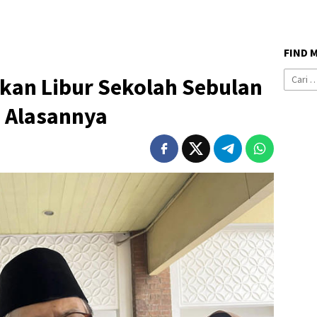
FIND 
Cari
an Libur Sekolah Sebulan
untuk:
i Alasannya