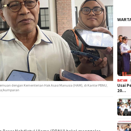
WARTA
BATAM
Usai P
muan dengan Kementerian Hak Asasi Manusia (HAM), di Kantor PBNU,
ahra/kumparan
20…
s Besar Nahdlatul Ulama (PBNU) bakal menggelar