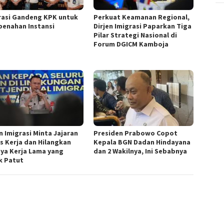
rasi Gandeng KPK untuk
Perkuat Keamanan Regional,
enahan Instansi
Dirjen Imigrasi Paparkan Tiga
Pilar Strategi Nasional di
Forum DGICM Kamboja
n Imigrasi Minta Jajaran
Presiden Prabowo Copot
s Kerja dan Hilangkan
Kepala BGN Dadan Hindayana
ya Kerja Lama yang
dan 2 Wakilnya, Ini Sebabnya
k Patut