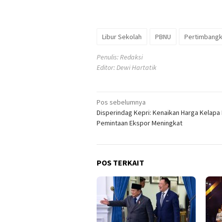
Libur Sekolah
PBNU
Pertimbang
Penulis: Redaksi
Editor: Dewi Hartatik
Navigasi
Pos sebelumnya
Disperindag Kepri: Kenaikan Harga Kelapa
pos
Pemintaan Ekspor Meningkat
POS TERKAIT