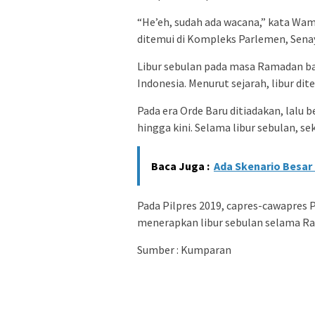
“He’eh, sudah ada wacana,” kata Wam
ditemui di Kompleks Parlemen, Senaya
Libur sebulan pada masa Ramadan ba
Indonesia. Menurut sejarah, libur d
Pada era Orde Baru ditiadakan, lalu be
hingga kini. Selama libur sebulan, s
Baca Juga :
Ada Skenario Besar 
Pada Pilpres 2019, capres-cawapres 
menerapkan libur sebulan selama R
Sumber : Kumparan