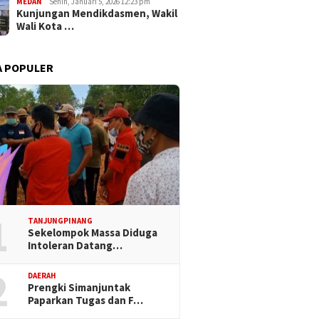
MEDAN
Senin, Januari 5, 2026 12:23 pm
Kunjungan Mendikdasmen, Wakil
Wali Kota …
A POPULER
1
TANJUNGPINANG
Sekelompok Massa Diduga
Intoleran Datang…
2
DAERAH
Prengki Simanjuntak
Paparkan Tugas dan F…