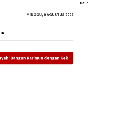
tutup
MINGGU, 9 AGUSTUS 2026
DIA
mun dengan Kekuatan Spiritual
Kejari Karimun Perkuat 