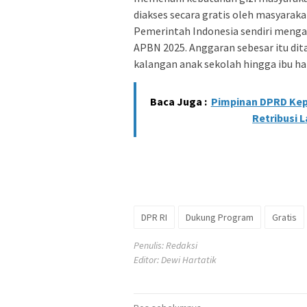
diakses secara gratis oleh masyarak
Pemerintah Indonesia sendiri menga
APBN 2025. Anggaran sebesar itu dita
kalangan anak sekolah hingga ibu h
Baca Juga :
Pimpinan DPRD Kep
Retribusi 
DPR RI
Dukung Program
Gratis
Penulis: Redaksi
Editor: Dewi Hartatik