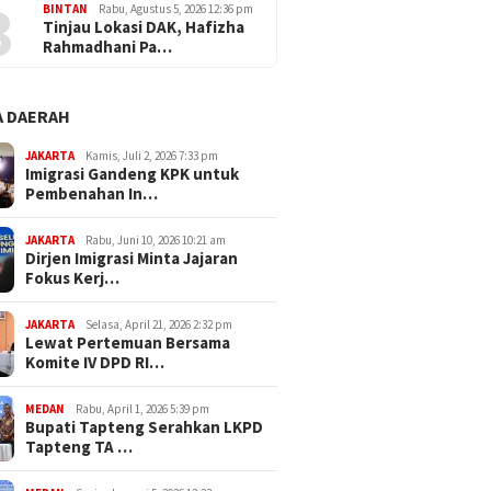
3
BINTAN
Rabu, Agustus 5, 2026 12:36 pm
Tinjau Lokasi DAK, Hafizha
Rahmadhani Pa…
 DAERAH
JAKARTA
Kamis, Juli 2, 2026 7:33 pm
Imigrasi Gandeng KPK untuk
Pembenahan In…
JAKARTA
Rabu, Juni 10, 2026 10:21 am
Dirjen Imigrasi Minta Jajaran
Fokus Kerj…
JAKARTA
Selasa, April 21, 2026 2:32 pm
Lewat Pertemuan Bersama
Komite IV DPD RI…
MEDAN
Rabu, April 1, 2026 5:39 pm
Bupati Tapteng Serahkan LKPD
Tapteng TA …