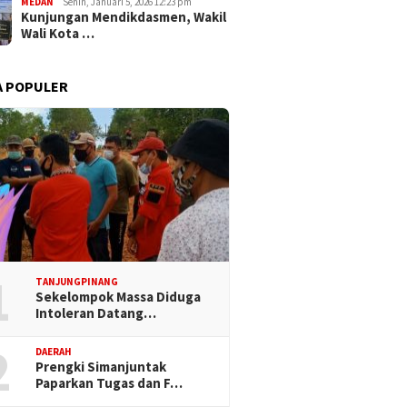
MEDAN
Senin, Januari 5, 2026 12:23 pm
Kunjungan Mendikdasmen, Wakil
Wali Kota …
A POPULER
1
TANJUNGPINANG
Sekelompok Massa Diduga
Intoleran Datang…
2
DAERAH
Prengki Simanjuntak
Paparkan Tugas dan F…