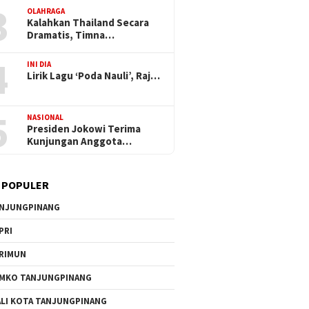
3
OLAHRAGA
Kalahkan Thailand Secara
Dramatis, Timna…
4
INI DIA
Lirik Lagu ‘Poda Nauli’, Raj…
5
NASIONAL
Presiden Jokowi Terima
Kunjungan Anggota…
 POPULER
NJUNGPINANG
PRI
RIMUN
MKO TANJUNGPINANG
LI KOTA TANJUNGPINANG