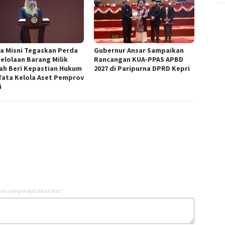
a Misni Tegaskan Perda
Gubernur Ansar Sampaikan
elolaan Barang Milik
Rancangan KUA-PPAS APBD
ah Beri Kepastian Hukum
2027 di Paripurna DPRD Kepri
Tata Kelola Aset Pemprov
i
as yang wajib ditandai
*