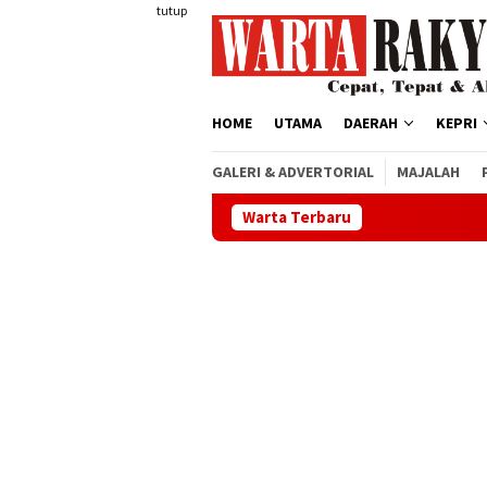
Loncat
tutup
ke
konten
HOME
UTAMA
DAERAH
KEPRI
GALERI & ADVERTORIAL
MAJALAH
Warta Terbaru
Safari Dak