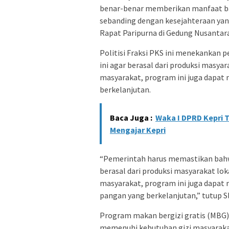
benar-benar memberikan manfaat bagi
sebanding dengan kesejahteraan yang
Rapat Paripurna di Gedung Nusantara 
Politisi Fraksi PKS ini menekankan
ini agar berasal dari produksi masya
masyarakat, program ini juga dapa
berkelanjutan.
Baca Juga :
Waka I DPRD Kepri 
Mengajar Kepri
“Pemerintah harus memastikan bahw
berasal dari produksi masyarakat lok
masyarakat, program ini juga dapa
pangan yang berkelanjutan,” tutup S
Program makan bergizi gratis (MBG),
memenuhi kebutuhan gizi masyaraka