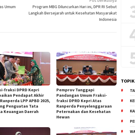
Pos berikutnya
itas Umum
Program MBG Diluncurkan Hari ini, DPR RI Sebut
Langkah Bersejarah untuk Kesehatan Masyarakat
Indonesia
TOPIK
si-fraksi DPRD Kepri
Pemprov Tanggapi
TA
aikan Pendapat Akhir
Pandangan Umum Fraksi-
 Ranperda LPP APBD 2025,
fraksi DPRD Kepri Atas
KE
ng Penguatan Tata
Ranperda Penyelenggaraan
KA
la Keuangan Daerah
Peternakan dan Kesehatan
Hewan
PE
WA