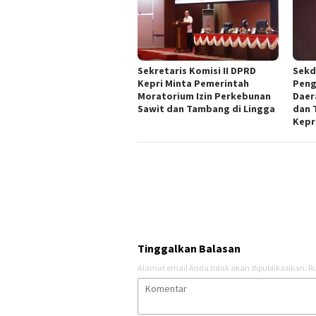
Sekretaris Komisi II DPRD
Sekd
Kepri Minta Pemerintah
Peng
Moratorium Izin Perkebunan
Daer
Sawit dan Tambang di Lingga
dan 
Kepr
Tinggalkan Balasan
Alamat email Anda tidak akan dipublikasikan.
Ru