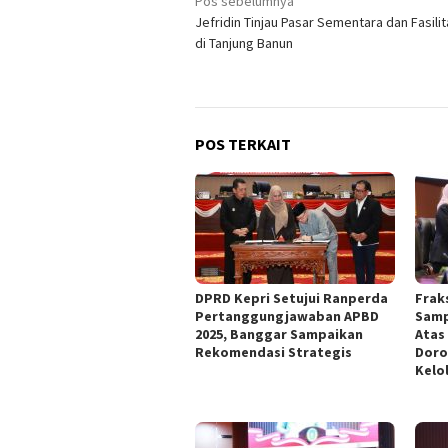
Navigasi
Pos sebelumnya
Jefridin Tinjau Pasar Sementara dan Fasil
pos
di Tanjung Banun
POS TERKAIT
DPRD Kepri Setujui Ranperda
Frak
Pertanggungjawaban APBD
Samp
2025, Banggar Sampaikan
Atas
Rekomendasi Strategis
Doro
Kelo