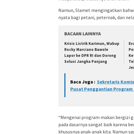
Namun, Slamet mengingatkan bahwa
nyata bagi petani, peternak, dan nela
BACAAN LAINNYA
Krisis Listrik Karimun, Wabup
Ev
Rocky Marciano Bawole
Pe
Lapor ke DPR RI dan Dorong
Ke
Solusi Jangka Panjang
Te
Je
Baca Juga :
Sekretaris Komis
Pusat Penggantian Program
“Mengenai program makan bergizi gr
pada dasarnya sangat baik karena b
khususnya anak-anak kita. Namun sa