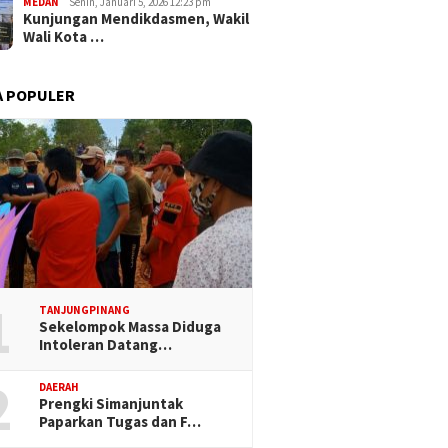
MEDAN
Senin, Januari 5, 2026 12:23 pm
Kunjungan Mendikdasmen, Wakil
Wali Kota …
A POPULER
1
TANJUNGPINANG
Sekelompok Massa Diduga
Intoleran Datang…
2
DAERAH
Prengki Simanjuntak
Paparkan Tugas dan F…