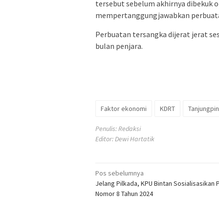
tersebut sebelum akhirnya dibekuk 
mempertanggungjawabkan perbuatan
Perbuatan tersangka dijerat jerat s
bulan penjara.
Faktor ekonomi
KDRT
Tanjungpi
Penulis: Redaksi
Editor: Dewi Hartatik
Navigasi
Pos sebelumnya
Jelang Pilkada, KPU Bintan Sosialisasikan
pos
Nomor 8 Tahun 2024