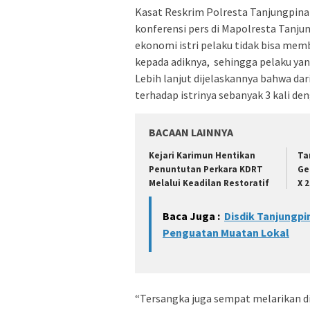
Kasat Reskrim Polresta Tanjungpina
konferensi pers di Mapolresta Tanjun
ekonomi istri pelaku tidak bisa memb
kepada adiknya, sehingga pelaku ya
Lebih lanjut dijelaskannya bahwa d
terhadap istrinya sebanyak 3 kali d
BACAAN LAINNYA
Kejari Karimun Hentikan
Ta
Penuntutan Perkara KDRT
Ge
Melalui Keadilan Restoratif
X 
Baca Juga :
Disdik Tanjungpi
Penguatan Muatan Lokal
“Tersangka juga sempat melarikan d