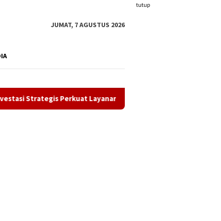
tutup
JUMAT, 7 AGUSTUS 2026
DIA
 Perkuat Layanan Kesehatan Daerah
Satlantas Polres Kar