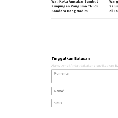
Wali Kota Amsakar Sambut
Warg
Kunjungan Panglima TNI di
Salu
Bandara Hang Nadim
di T
Tinggalkan Balasan
Alamat email Anda tidak akan dipublikasikan.
Ru