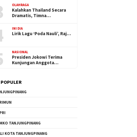
3
OLAHRAGA
Kalahkan Thailand Secara
Dramatis, Timna…
4
INI DIA
Lirik Lagu ‘Poda Nauli’, Raj…
5
NASIONAL
Presiden Jokowi Terima
Kunjungan Anggota…
 POPULER
NJUNGPINANG
RIMUN
PRI
MKO TANJUNGPINANG
LI KOTA TANJUNGPINANG