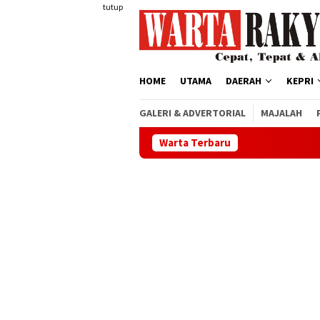
Loncat
tutup
ke
konten
HOME
UTAMA
DAERAH
KEPRI
GALERI & ADVERTORIAL
MAJALAH
Warta Terbaru
Pemk