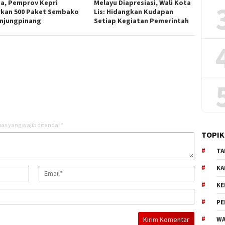
a, Pemprov Kepri
Melayu Diapresiasi, Wali Kota
rkan 500 Paket Sembako
Lis: Hidangkan Kudapan
anjungpinang
Setiap Kegiatan Pemerintah
as yang wajib ditandai
*
TOPIK
TA
KA
KE
PE
WA