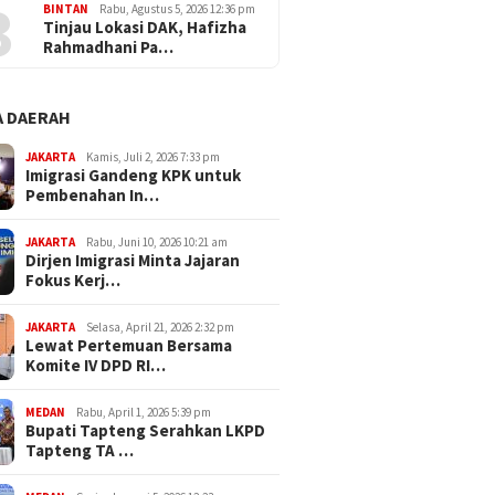
3
BINTAN
Rabu, Agustus 5, 2026 12:36 pm
Tinjau Lokasi DAK, Hafizha
Rahmadhani Pa…
 DAERAH
JAKARTA
Kamis, Juli 2, 2026 7:33 pm
Imigrasi Gandeng KPK untuk
Pembenahan In…
JAKARTA
Rabu, Juni 10, 2026 10:21 am
Dirjen Imigrasi Minta Jajaran
Fokus Kerj…
JAKARTA
Selasa, April 21, 2026 2:32 pm
Lewat Pertemuan Bersama
Komite IV DPD RI…
MEDAN
Rabu, April 1, 2026 5:39 pm
Bupati Tapteng Serahkan LKPD
Tapteng TA …