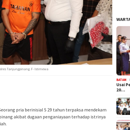
WARTA
polres Tanjungpinang. F- Istimewa
BATAM
Usai P
20…
Seorang pria berinisial S 29 tahun terpaksa mendekam
pinang akibat dugaan penganiayaan terhadap istrinya
iah.