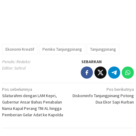
Ekonomi Kreatif
Pemko Tanjungpinang
Tanjungpinang
Penulis: Redaksi
SEBARKAN
Editor: Sahrul
Navigasi
Pos sebelumnya
Pos berikutnya
Silaturahmi dengan LAM Kepri,
Diskominfo Tanjungpinang Potong
pos
Gubernur Ansar Bahas Penabalan
Dua Ekor Sapi Kurban
Nama Kapal Perang TNI AL hingga
Pemberian Gelar Adat ke Kapolda