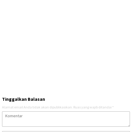
Tinggalkan Balasan
Alamat email Anda tidak akan dipublikasikan.
Ruas yang wajib ditandai
*