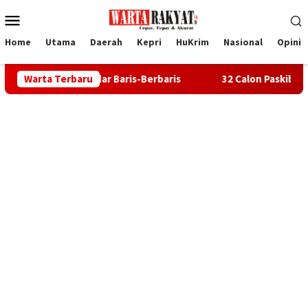
Loncat
Menu
ke
Mobile
konten
Home
Utama
Daerah
Kepri
HuKrim
Nasional
Opini
Sekadar Baris-Berbaris
Warta Terbaru
32 Calon Paskibraka Karimun Mulai