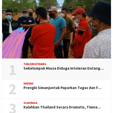
1
TANJUNGPINANG
Sekelompok Massa Diduga Intoleran Datang…
2
DAERAH
Prengki Simanjuntak Paparkan Tugas dan F…
3
OLAHRAGA
Kalahkan Thailand Secara Dramatis, Timna…