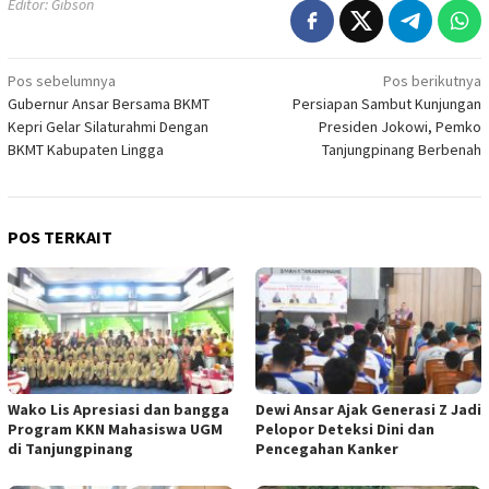
Editor: Gibson
Navigasi
Pos sebelumnya
Pos berikutnya
Gubernur Ansar Bersama BKMT
Persiapan Sambut Kunjungan
pos
Kepri Gelar Silaturahmi Dengan
Presiden Jokowi, Pemko
BKMT Kabupaten Lingga
Tanjungpinang Berbenah
POS TERKAIT
Wako Lis Apresiasi dan bangga
Dewi Ansar Ajak Generasi Z Jadi
Program KKN Mahasiswa UGM
Pelopor Deteksi Dini dan
di Tanjungpinang
Pencegahan Kanker