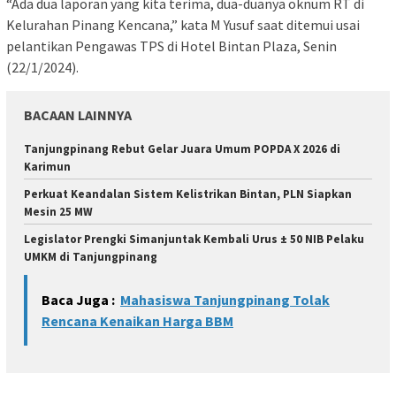
“Ada dua laporan yang kita terima, dua-duanya oknum RT di
Kelurahan Pinang Kencana,” kata M Yusuf saat ditemui usai
pelantikan Pengawas TPS di Hotel Bintan Plaza, Senin
(22/1/2024).
BACAAN LAINNYA
Tanjungpinang Rebut Gelar Juara Umum POPDA X 2026 di
Karimun
Perkuat Keandalan Sistem Kelistrikan Bintan, PLN Siapkan
Mesin 25 MW
Legislator Prengki Simanjuntak Kembali Urus ± 50 NIB Pelaku
UMKM di Tanjungpinang
Baca Juga :
Mahasiswa Tanjungpinang Tolak
Rencana Kenaikan Harga BBM