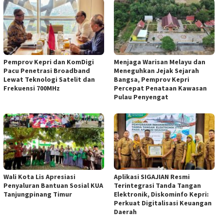
Pemprov Kepri dan KomDigi
Menjaga Warisan Melayu dan
Pacu Penetrasi Broadband
Meneguhkan Jejak Sejarah
Lewat Teknologi Satelit dan
Bangsa, Pemprov Kepri
Frekuensi 700MHz
Percepat Penataan Kawasan
Pulau Penyengat
Wali Kota Lis Apresiasi
Aplikasi SIGAJIAN Resmi
Penyaluran Bantuan Sosial KUA
Terintegrasi Tanda Tangan
Tanjungpinang Timur
Elektronik, Diskominfo Kepri:
Perkuat Digitalisasi Keuangan
Daerah