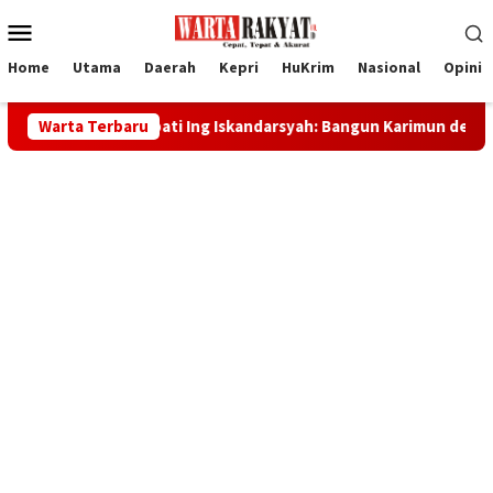
Loncat
Menu
ke
Mobile
konten
Home
Utama
Daerah
Kepri
HuKrim
Nasional
Opini
, Bupati Ing Iskandarsyah: Bangun Karimun dengan Kekuatan Spi
Warta Terbaru