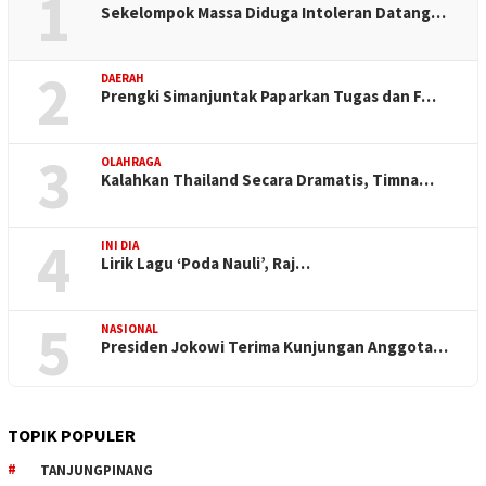
1
Sekelompok Massa Diduga Intoleran Datang…
2
DAERAH
Prengki Simanjuntak Paparkan Tugas dan F…
3
OLAHRAGA
Kalahkan Thailand Secara Dramatis, Timna…
4
INI DIA
Lirik Lagu ‘Poda Nauli’, Raj…
5
NASIONAL
Presiden Jokowi Terima Kunjungan Anggota…
TOPIK POPULER
TANJUNGPINANG