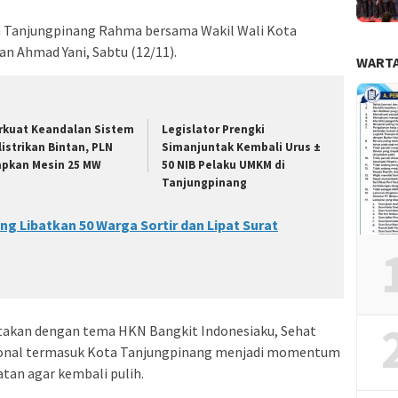
a Tanjungpinang Rahma bersama Wakil Wali Kota
n Ahmad Yani, Sabtu (12/11).
WARTA
rkuat Keandalan Sistem
Legislator Prengki
listrikan Bintan, PLN
Simanjuntak Kembali Urus ±
apkan Mesin 25 MW
50 NIB Pelaku UMKM di
Tanjungpinang
g Libatkan 50 Warga Sortir dan Lipat Surat
kan dengan tema HKN Bangkit Indonesiaku, Sehat
ional termasuk Kota Tanjungpinang menjadi momentum
an agar kembali pulih.