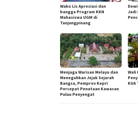
Wako Lis Apresiasi dan
Dewi
bangga Program KKN
Jadi
Mahasiswa UGM di
Penc
Tanjungpinang
Menjaga Warisan Melayu dan
Wali 
Meneguhkan Jejak Sejarah
Peny
Bangsa, Pemprov Kepri
KUA 
Percepat Penataan Kawasan
Pulau Penyengat