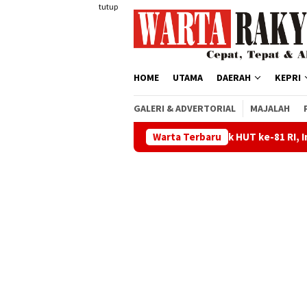
Loncat
tutup
ke
konten
HOME
UTAMA
DAERAH
KEPRI
GALERI & ADVERTORIAL
MAJALAH
Semarak HUT ke-81 RI, Imigrasi Karimun Bu
Warta Terbaru