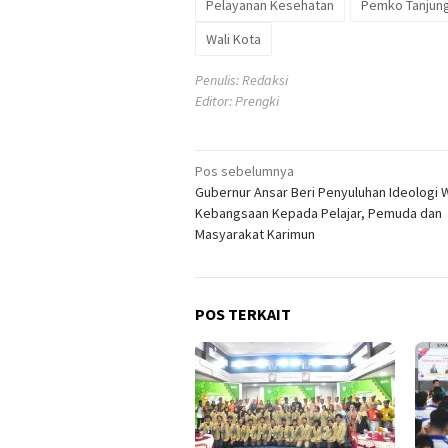
Pelayanan Kesehatan
Pemko Tanjun
Wali Kota
Penulis: Redaksi
Editor: Prengki
Navigasi
Pos sebelumnya
Gubernur Ansar Beri Penyuluhan Ideologi
pos
Kebangsaan Kepada Pelajar, Pemuda dan
Masyarakat Karimun
POS TERKAIT