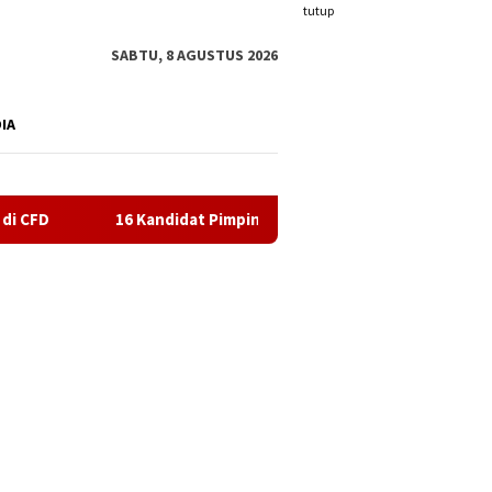
tutup
SABTU, 8 AGUSTUS 2026
DIA
Kandidat Pimpinan BAZNAS Karimun Lolos Seleksi, Hasil Akhir Me