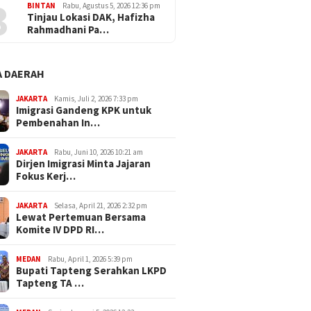
3
BINTAN
Rabu, Agustus 5, 2026 12:36 pm
Tinjau Lokasi DAK, Hafizha
Rahmadhani Pa…
 DAERAH
JAKARTA
Kamis, Juli 2, 2026 7:33 pm
Imigrasi Gandeng KPK untuk
Pembenahan In…
JAKARTA
Rabu, Juni 10, 2026 10:21 am
Dirjen Imigrasi Minta Jajaran
Fokus Kerj…
JAKARTA
Selasa, April 21, 2026 2:32 pm
Lewat Pertemuan Bersama
Komite IV DPD RI…
MEDAN
Rabu, April 1, 2026 5:39 pm
Bupati Tapteng Serahkan LKPD
Tapteng TA …