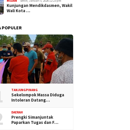
MEDAN
Senin, Januari 5, 2026 12:23 pm
Kunjungan Mendikdasmen, Wakil
Wali Kota …
A POPULER
1
TANJUNGPINANG
Sekelompok Massa Diduga
Intoleran Datang…
2
DAERAH
Prengki Simanjuntak
Paparkan Tugas dan F…