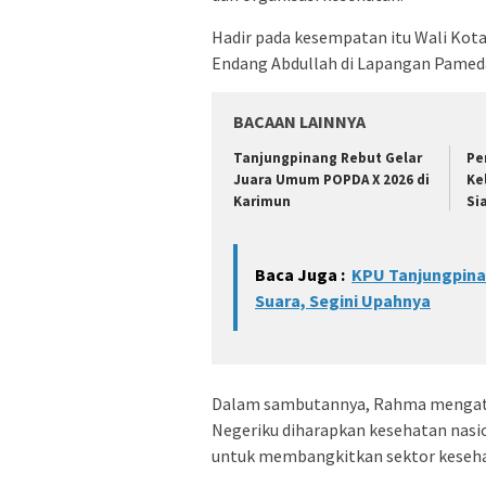
Hadir pada kesempatan itu Wali Kot
Endang Abdullah di Lapangan Pameda
BACAAN LAINNYA
Tanjungpinang Rebut Gelar
Pe
Juara Umum POPDA X 2026 di
Ke
Karimun
Si
Baca Juga :
KPU Tanjungpinan
Suara, Segini Upahnya
Dalam sambutannya, Rahma mengata
Negeriku diharapkan kesehatan nas
untuk membangkitkan sektor kesehat