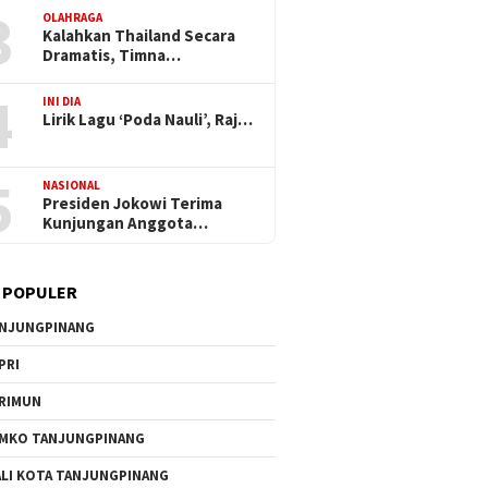
3
OLAHRAGA
Kalahkan Thailand Secara
Dramatis, Timna…
4
INI DIA
Lirik Lagu ‘Poda Nauli’, Raj…
5
NASIONAL
Presiden Jokowi Terima
Kunjungan Anggota…
 POPULER
NJUNGPINANG
PRI
RIMUN
MKO TANJUNGPINANG
LI KOTA TANJUNGPINANG