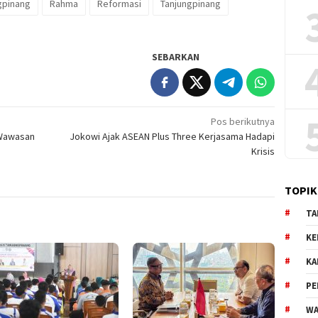
gpinang
Rahma
Reformasi
Tanjungpinang
SEBARKAN
Pos berikutnya
 Wawasan
Jokowi Ajak ASEAN Plus Three Kerjasama Hadapi
Krisis
TOPIK
TA
KE
KA
PE
WA